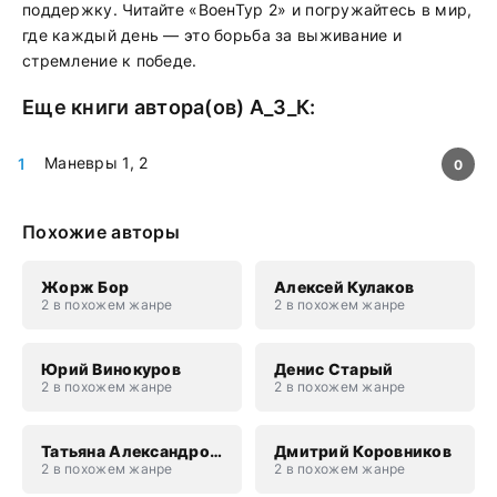
поддержку. Читайте «ВоенТур 2» и погружайтесь в мир,
где каждый день — это борьба за выживание и
стремление к победе.
Еще книги автора(ов)
А_З_К
:
Маневры 1, 2
0
Похожие авторы
Жорж Бор
Алексей Кулаков
2 в похожем жанре
2 в похожем жанре
Юрий Винокуров
Денис Старый
2 в похожем жанре
2 в похожем жанре
Татьяна Александровна Захарова
Дмитрий Коровников
2 в похожем жанре
2 в похожем жанре