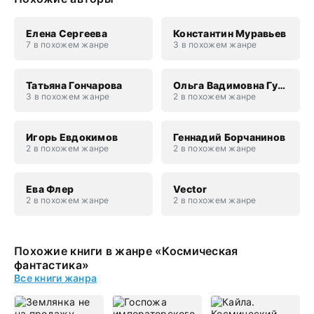
Елена Сергеева
Константин Муравьев
7 в похожем жанре
3 в похожем жанре
Татьяна Гончарова
Ольга Вадимовна Гусейнова
3 в похожем жанре
2 в похожем жанре
Игорь Евдокимов
Геннадий Борчанинов
2 в похожем жанре
2 в похожем жанре
Ева Флер
Vector
2 в похожем жанре
2 в похожем жанре
Похожие книги в жанре «Космическая
фантастика»
Все книги жанра