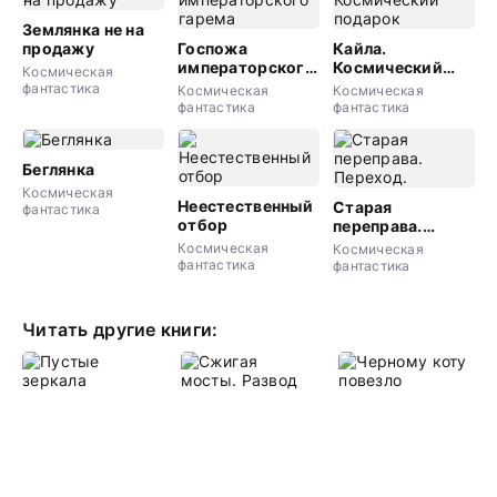
Землянка не на
продажу
Госпожа
Кайла.
императорского
Космический
Космическая
гарема
подарок
фантастика
Космическая
Космическая
фантастика
фантастика
Беглянка
Космическая
Неестественный
Старая
фантастика
отбор
переправа.
Переход.
Космическая
Космическая
фантастика
фантастика
Читать другие книги: