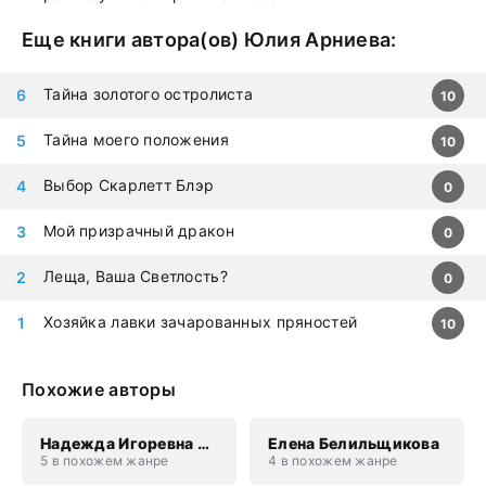
Еще книги автора(ов)
Юлия Арниева
:
Тайна золотого остролиста
10
Тайна моего положения
10
Выбор Скарлетт Блэр
0
Мой призрачный дракон
0
Леща, Ваша Светлость?
0
Хозяйка лавки зачарованных пряностей
10
Похожие авторы
Надежда Игоревна Соколова
Елена Белильщикова
5 в похожем жанре
4 в похожем жанре