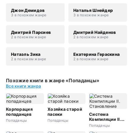
Джон Демидов
Наталья Шнейдер
3 в похожем жанре
3 в похожем жанре
Дмитрий Парсиев
Дмитрий Найденов
2 в похожем жанре
2 в похожем жанре
Натаэль Зика
Екатерина Гераскина
2 в похожем жанре
2 в похожем жанре
Похожие книги в жанре «Попаданцы»
Все книги жанра
Корпорация
Хозяйка старой
попаданцев
пасеки
Система
Компиляции II.
Попаданцы
Попаданцы
Становление
Попаданцы