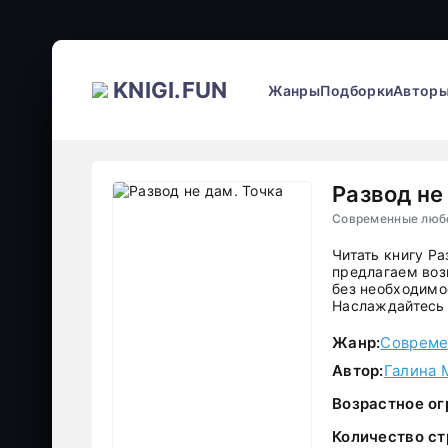
KNIGI.FUN
Жанры
Подборки
Автор
Развод не
Современные любо
Читать книгу Ра
предлагаем воз
без необходимос
Наслаждайтесь 
Жанр:
Совреме
Автор:
Галина 
Возрастное ог
Количество ст