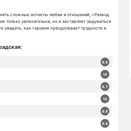
онять сложные аспекты любви и отношений, «Развод
е только увлекательна, но и заставляет задуматься
е увидеть, как героиня преодолевает трудности и
радская
:
8.6
10
6.7
10
8.8
8.8