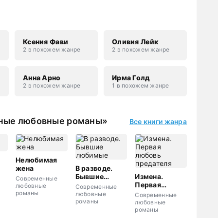
Ксения Фави
Оливия Лейк
2 в похожем жанре
2 в похожем жанре
Анна Арно
Ирма Голд
2 в похожем жанре
1 в похожем жанре
нные любовные романы»
Все книги жанра
Нелюбимая
жена
В разводе.
Бывшие
Измена.
Современные
любимые
Первая
любовные
Современные
любовь
романы
любовные
Современные
предателя
романы
любовные
романы