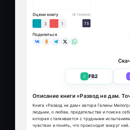
Оцени книгу
(
4
голоса)
3
1
7.5
Поделиться
Скач
FB2
Описание книги «Развод не дам. То
Книга «Развод не дам» автора Галины Милог
людьми, о любви, предательстве и поиске себ
которая сталкивается с трудными испытаниям
чувствах и понять, что происходит вокруг неё.