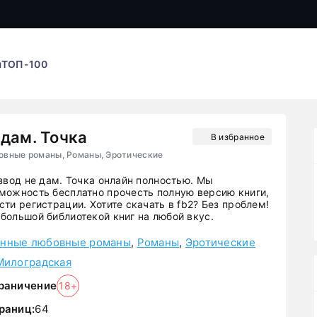
ы
ТОП-100
 дам. Точка
В избранное
вные романы, Романы, Эротические
звод не дам. Точка онлайн полностью. Мы
можность бесплатно прочесть полную версию книги,
ти регистрации. Хотите скачать в fb2? Без проблем!
большой библиотекой книг на любой вкус.
нные любовные романы
,
Романы
,
Эротические
Милоградская
раничение
18+
раниц:
64