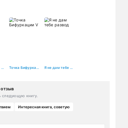
Развод. Точка. Нет
Точка Бифуркации V
Я не дам тебе развод
 отзыв
ь следующую книгу.
твием
Интересная книга, советую