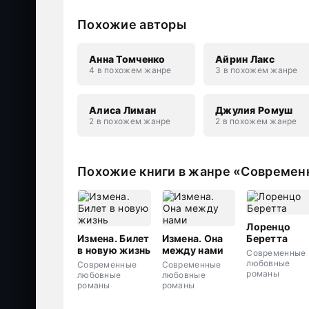
Похожие авторы
Анна Томченко
Айрин Лакс
4 в похожем жанре
3 в похожем жанре
Алиса Лиман
Джулия Ромуш
2 в похожем жанре
2 в похожем жанре
Похожие книги в жанре «Совреме
Лоренцо
Измена. Билет
Измена. Она
Беретта
в новую жизнь
между нами
Современные
любовные
Современные
Современные
романы
любовные
любовные
романы
романы