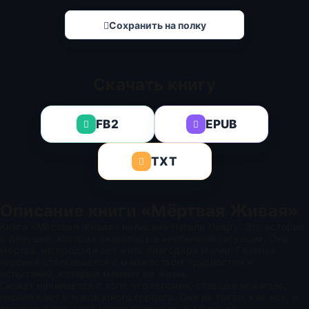
Сохранить на полку
Скачать книгу
FB2
EPUB
TXT
Описание книги «Мёртвая Живая»
Книга «Мёртвая Живая» написана Натали Лавру. Это история
о девушке, которая оказалась в необычной ситуации. Она
мертва, но продолжает жить благодаря магии. Главная
героиня сталкивается с множеством трудностей и
испытаний, которые меняют её жизнь.
Сюжет начинается с того, что героиня, ставшая нежитью,
переезжает в покои юного герцога. Она не такая, как все, и
это вызывает у неё много вопросов. В замке её