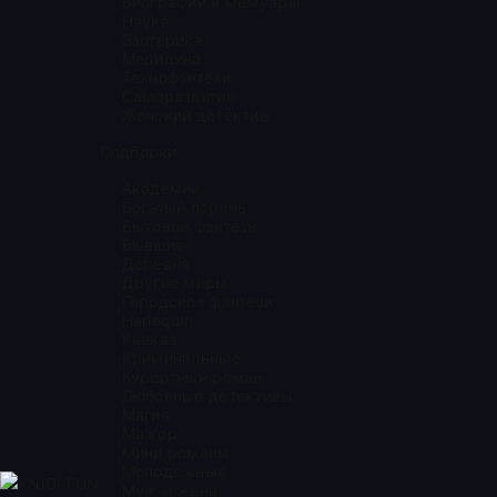
Биографии и мемуары
Наука
Эзотерика
Медицина
Технофэнтези
Саморазвитие
Женский детектив
Подборки
Академии
Богатый парень
Бытовое фэнтези
Бывшие
Деревня
Другие миры
Городское фэнтези
Harlequin
Кавказ
Криминальные
Курортный роман
Любовные детективы
Магия
Мажор
Мини романы
Молодежные
KNIGI.FUN
Муж и жена