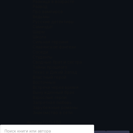
Разница в возрасте
Развод
Про вампиров
Ведьмы
Русские детективы
Самиздат
Шарм
Школа
Сильная героиня
Славянское фэнтези
Соседи
Студенты
Сводные брат и сестра
Тайны прошлого
Техас и Дикий Запад
Властный герой
Восточные
Встреча через время
Вынужденный брак
Взрослые герои
Запретная любовь
Зарубежные романы
Знакомство в сети
Авторы
ТОП-100