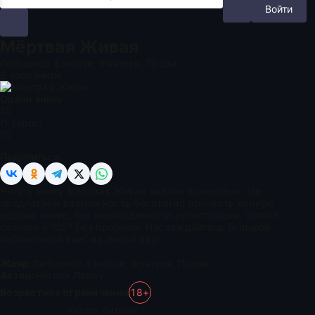
Войти
Мёртвая Живая
Любовное фэнтези, Фэнтези, Проза
В избранное
Оцени книгу
1
0
(
1
голос)
10
Поделиться
Читать книгу Мёртвая Живая онлайн полностью. Мы
предлагаем возможность бесплатно прочесть полную
версию книги, без необходимости регистрации. Хотите
скачать в fb2? Без проблем! Наслаждайтесь большой
библиотекой книг на любой вкус.
Жанр:
Любовное фэнтези
,
Фэнтези
,
Проза
Автор:
Натали Лавру
Возрастное ограничение
18+
Читать онлайн