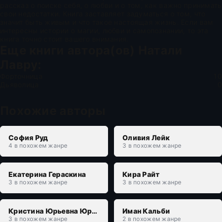
рассказ о поиске себя, о любви и о том, как важно принимать
свои недостатки. Книга заставляет задуматься о том, что
значит быть живым и что такое настоящая жизнь. Если вам
интересны истории о магии, любви и самопознании, то эта
книга точно стоит вашего внимания.
Еще книги автора(ов)
Натали
Лавру
:
Форточница
10
Дьяволица
0
Похожие авторы
София Руд
Оливия Лейк
4 в похожем жанре
3 в похожем жанре
Екатерина Гераскина
Кира Райт
3 в похожем жанре
3 в похожем жанре
Кристина Юрьевна Юраш
Иман Кальби
3 в похожем жанре
2 в похожем жанре