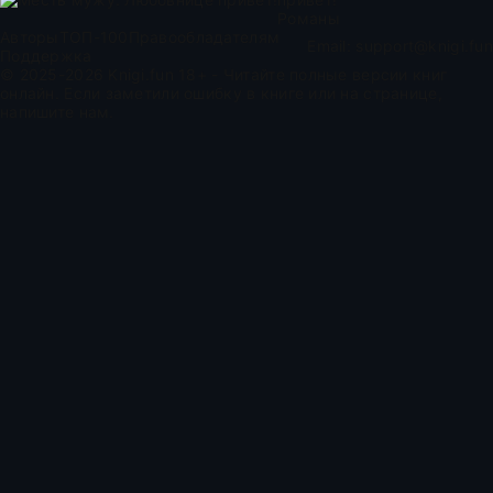
Романы
Авторы
ТОП-100
Правообладателям
Email:
support@knigi.fun
Поддержка
© 2025-2026 Knigi.fun 18+ - Читайте полные версии книг
онлайн. Если заметили ошибку в книге или на странице,
напишите нам.