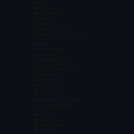
МЖМ
Новогодние
Общий ребенок
Очарование
Опекун
Остросюжетные
От ненависти до любви
Отбор невест
Пираты
Плохой парень
Похищение
Попаданка в книгу
Беременность
Босс и подчиненная
Девственница
Драконы
Фиктивный брак
Истинная пара
Измена
Любовный треугольник
Про миллионеров
Месть
Няня
Про оборотней
Первая любовь
Про принца