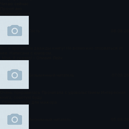
Читаю сейчас
Прочитано
Комментируют
Гость
08.08.26
Вот и прочитала дважды книгу! Не возможно оторваться от
нее. Написана с юмором,
Моя. Я сказал! - Оливия Лейк
Безымянный читатель
07.08.26
Очень понравилась Прочитала с удовольствием Интересная
книга, советую Буду
Главный приз для мажора
Анонимный читатель
05.08.26