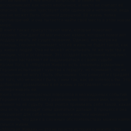
воспринимают как нечто необычное, и никто не считает её
опасной. Героиня чувствует себя одинокой и непонятой, ведь
она не может быть обычной девушкой. Её жизнь полна
противоречий, и она пытается найти своё место в этом новом
мире.
В книге также присутствуют маги, которые помогают
героине. Они дают ей магические камни, которые помогают
поддерживать её существование. Однако, несмотря на
помощь, героиня понимает, что её жизнь не будет такой, как
у живых людей. Она не может испытывать те же чувства и
эмоции, что и остальные. Это создает внутренний конфликт,
который заставляет её задумываться о своей судьбе.
Кроме того, в «Мёртвая Живая» есть элементы романтики.
Героиня испытывает чувства к герцогу, но понимает, что их
отношения не могут быть обычными. Она ревнует и страдает
от того, что не может быть с ним так, как ей хотелось бы. Это
добавляет драматизма в её жизнь и заставляет читателя
сопереживать ей.
Книга полна интересных поворотов и неожиданных событий.
Героиня сталкивается с различными персонажами, которые
влияют на её судьбу. Она учится принимать себя такой, какая
она есть, и находит силы двигаться дальше. В процессе она
открывает для себя новые возможности и начинает
понимать, что даже в сложных обстоятельствах можно найти
смысл жизни.
«Мёртвая Живая» — это не просто история о нежити. Это