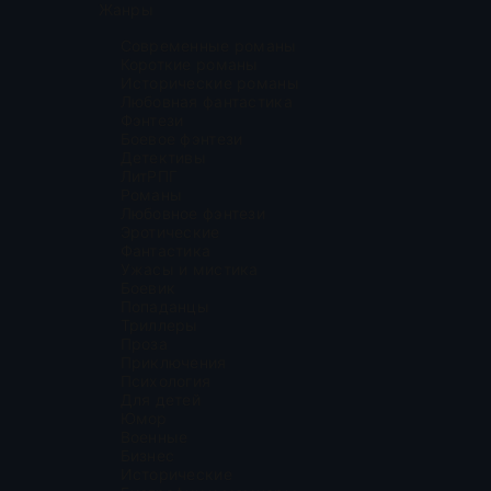
Жанры
Современные романы
Короткие романы
Исторические романы
Любовная фантастика
Фэнтези
Боевое фэнтези
Детективы
ЛитРПГ
Романы
Любовное фэнтези
Эротические
Фантастика
Ужасы и мистика
Боевик
Попаданцы
Триллеры
Проза
Приключения
Психология
Для детей
Юмор
Военные
Бизнес
Исторические