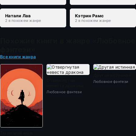
Натали Лав
Кэтрин Рамс
2 в похожем жанре
2 в похожем жанре
Похожие книги в жанре «Любовное
фэнтези»
Все книги жанра
Другая истинная
Отвергнутая
Любовное фэнтези
невеста дракона
Любовное фэнтези
Ты не мой муж