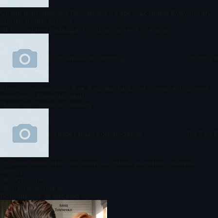
Очень понравилась Прочитала с удовольствием Буду читать
другие книги автора
В годовщину развода. Пусть вспыхнут пожары
Безымянный читатель
05.08.26
Очень понравилась. Как в жизниЧитала и плакала. Героиня
молодец. Жизнь прожить
Меня не сломать. Развод
Неизвестный комментатор
03.08.26
Отлично написано.Прочитал на одном дыхании.Срасибо
автору!
Всегда один
Все комментарии
Популярное за неделю