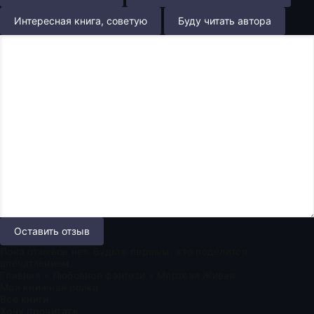
Интересная книга, советую
Буду читать автора
Оставить отзыв
Пока отзывов нет. Будьте первым, кто поделится
впечатлением.
Главная
»
Любовное фэнтези
» Мёртвая Живая
Моя книжная полка
Все книги
Хочу прочитать