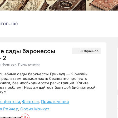
ы
ТОП-100
е сады баронессы
В избранное
 2
, Фэнтези, Приключения
олшебные сады баронессы Гринвуд — 2 онлайн
предлагаем возможность бесплатно прочесть
книги, без необходимости регистрации. Хотите
 Без проблем! Наслаждайтесь большой библиотекой
кус.
е фэнтези
,
Фэнтези
,
Приключения
я Рейнер
,
София Монкут
раничение
18+