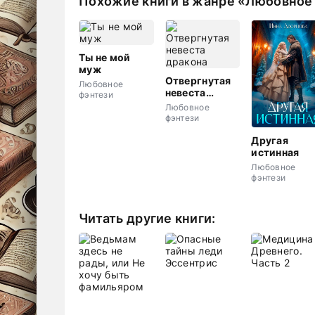
Похожие книги в жанре «Любовное
Ты не мой
муж
Отвергнутая
Любовное
невеста
фэнтези
дракона
Любовное
фэнтези
Другая
истинная
Любовное
фэнтези
Читать другие книги: