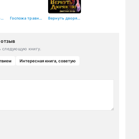
Медицина Древнего. Часть 2
Госпожа травница, или Любовное зелье заказывали?
Вернуть дворянство 6
 отзыв
ь следующую книгу.
твием
Интересная книга, советую