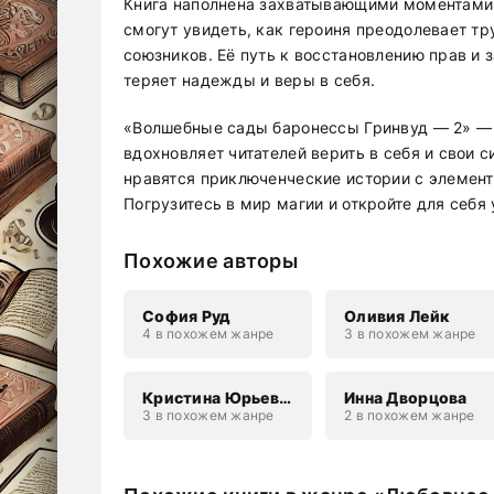
Книга наполнена захватывающими моментами
смогут увидеть, как героиня преодолевает тр
союзников. Её путь к восстановлению прав и 
теряет надежды и веры в себя.
«Волшебные сады баронессы Гринвуд — 2» — э
вдохновляет читателей верить в себя и свои с
нравятся приключенческие истории с элемент
Погрузитесь в мир магии и откройте для себя
Похожие авторы
София Руд
Оливия Лейк
4 в похожем жанре
3 в похожем жанре
Кристина Юрьевна Юраш
Инна Дворцова
3 в похожем жанре
2 в похожем жанре