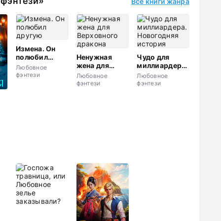
 фэнтези»
Все книги жанра
Измена. Он
полюбил
Ненужная
Чудо для
другую
жена для
миллиардера.
Любовное
Верховного
Новогодняя
фэнтези
Любовное
Любовное
дракона
история
фэнтези
фэнтези