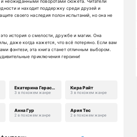
 и неожиданными поворотами сюжета. Читатели
удности и находит поддержку среди друзей и
защите своего наследия полон испытаний, но она не
то история о смелости, дружбе и магии. Она
илы, даже когда кажется, что всё потеряно. Если вам
ами фэнтези, эта книга станет отличным выбором.
 удивительные приключения героини!
Екатерина Гераскина
Кира Райт
3 в похожем жанре
3 в похожем жанре
Анна Гур
Ария Тес
2 в похожем жанре
2 в похожем жанре