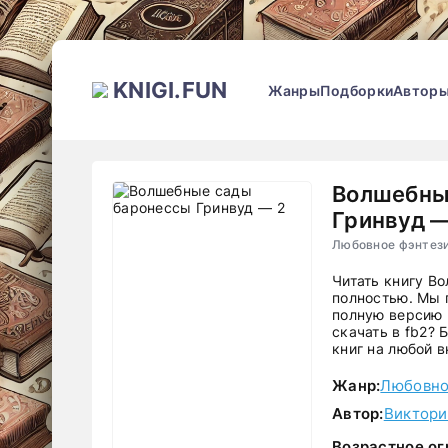
KNIGI.FUN
Жанры
Подборки
Автор
Волшебны
Гринвуд —
Любовное фэнтези
Читать книгу В
полностью. Мы 
полную версию 
скачать в fb2?
книг на любой в
Жанр:
Любовно
Автор:
Виктори
Возрастное ог