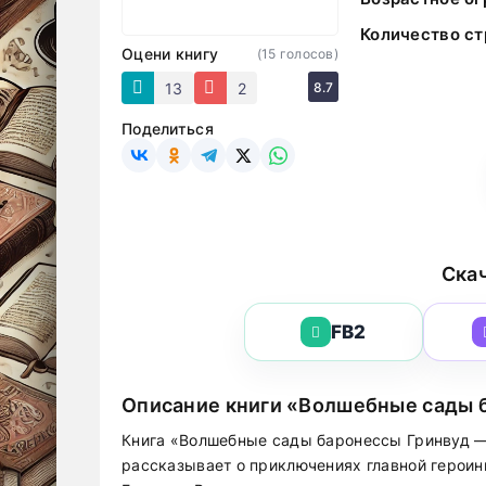
Количество ст
Оцени книгу
(
15
голосов)
13
2
8.7
Поделиться
Скач
FB2
Описание книги «Волшебные сады 
Книга «Волшебные сады баронессы Гринвуд —
рассказывает о приключениях главной героин