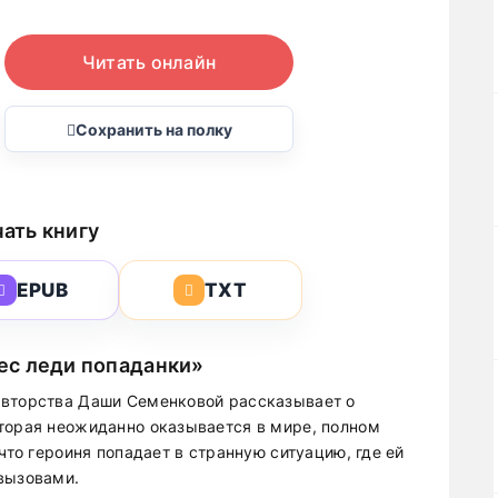
Читать онлайн
Сохранить на полку
ать книгу
EPUB
TXT
ес леди попаданки»
авторства Даши Семенковой рассказывает о
торая неожиданно оказывается в мире, полном
что героиня попадает в странную ситуацию, где ей
вызовами.