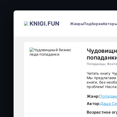
KNIGI.FUN
Жанры
Подборки
Автор
Чудовищн
попаданк
Попаданцы, Фэнте
Читать книгу Ч
Мы предлагаем 
книги, без необ
проблем! Насла
Жанр:
Попадан
Автор:
Даша С
Возрастное ог