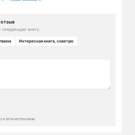
 отзыв
ь следующую книгу.
твием
Интересная книга, советую
тся впечатлением.