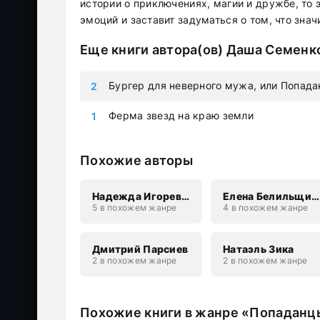
истории о приключениях, магии и дружбе, то 
эмоций и заставит задуматься о том, что зна
Еще книги автора(ов)
Даша Семенк
Бургер для неверного мужа, или Попада
Ферма звезд на краю земли
Похожие авторы
Надежда Игоревна Соколова
Елена Белильщикова
5 в похожем жанре
4 в похожем жанре
Дмитрий Парсиев
Натаэль Зика
2 в похожем жанре
2 в похожем жанре
Похожие книги в жанре «Попаданц