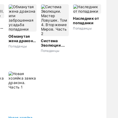
Наследник от
попаданки
и
Попаданцы
е
Обманутая
жена дракона
Система
или
Эволюции.
Попаданцы
заброшенная
Мастер
Попаданцы
усадьба
Ловушек. Том
попаданки
4. Вторжение
Миров. Часть
2
Новая хозяйка замка дракона. Часть 2
Новая хозяйка замка дракона. Часть 1