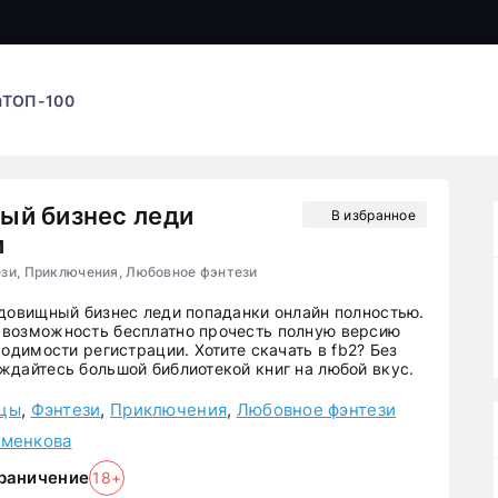
ы
ТОП-100
ый бизнес леди
В избранное
и
зи, Приключения, Любовное фэнтези
удовищный бизнес леди попаданки онлайн полностью.
возможность бесплатно прочесть полную версию
ходимости регистрации. Хотите скачать в fb2? Без
ждайтесь большой библиотекой книг на любой вкус.
цы
,
Фэнтези
,
Приключения
,
Любовное фэнтези
еменкова
раничение
18+