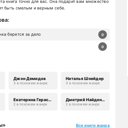
эта книга точно для вас. Она подарит вам множество
чит быть смелым и верным себе.
ова
:
нка берется за дело
0
0
Джон Демидов
Наталья Шнейдер
3 в похожем жанре
3 в похожем жанре
Екатерина Гераскина
Дмитрий Найденов
2 в похожем жанре
2 в похожем жанре
ы»
Все книги жанра