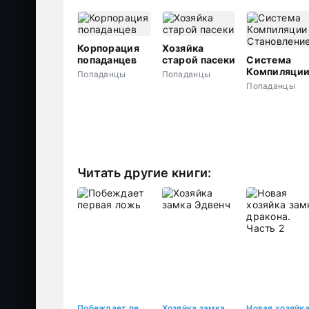
Корпорация
Хозяйка
попаданцев
старой пасеки
Система
Компиляци
Попаданцы
Попаданцы
II.
Попаданцы
Становлени
Читать другие книги:
Побеждает первая ложь
Хозяйка замка Эдвенч