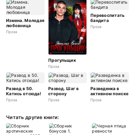
Перевоспитать
Измена. Молодая
бандита
любовница
Проза
Проза
Прогульщик
Проза
Развод в 50.
Развод. Шаг в
Разведенка в
Катись отсюда!
сторону
активном поиске
Проза
Проза
Проза
Читать другие книги: