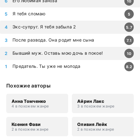
Его любимая заноза
10
Я тебя сломаю
5
Экс-супруг. Я тебя забыла 2
5.7
После развода. Она родит мне сына
7.1
Бывший муж. Оставь мою дочь в покое!
10
Предатель. Ты уже не молода
8.2
Похожие авторы
Анна Томченко
Айрин Лакс
4 в похожем жанре
3 в похожем жанре
Ксения Фави
Оливия Лейк
2 в похожем жанре
2 в похожем жанре