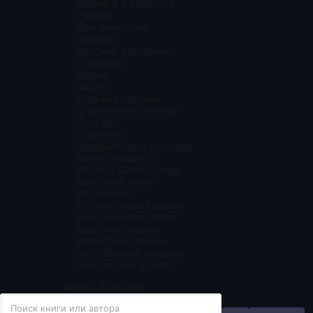
Разница в возрасте
Развод
Про вампиров
Ведьмы
Русские детективы
Самиздат
Шарм
Школа
Сильная героиня
Славянское фэнтези
Соседи
Студенты
Сводные брат и сестра
Тайны прошлого
Техас и Дикий Запад
Властный герой
Восточные
Встреча через время
Вынужденный брак
Взрослые герои
Запретная любовь
Зарубежные романы
Знакомство в сети
Авторы
ТОП-100