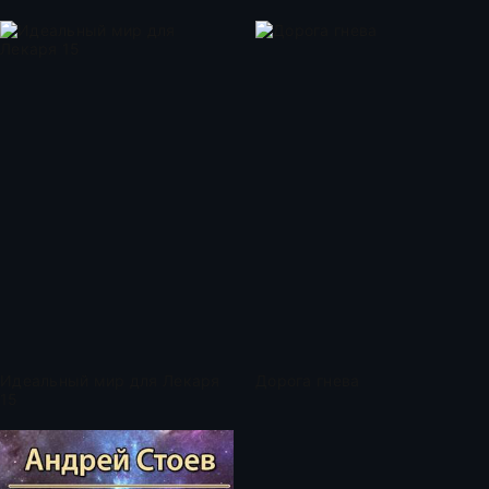
Идеальный мир для Лекаря
Дорога гнева
15