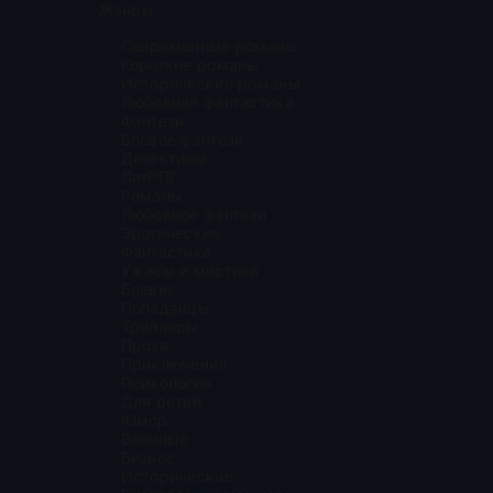
Жанры
Современные романы
Короткие романы
Исторические романы
Любовная фантастика
Фэнтези
Боевое фэнтези
Детективы
ЛитРПГ
Романы
Любовное фэнтези
Эротические
Фантастика
Ужасы и мистика
Боевик
Попаданцы
Триллеры
Проза
Приключения
Психология
Для детей
Юмор
Военные
Бизнес
Исторические