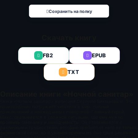
Сохранить на полку
Скачать книгу
FB2
EPUB
TXT
Описание книги «Ночной санитар»
Книга «Ночной санитар» написана Сергеем Бикмаевым. Это
произведение погружает читателя в мир, полный
приключений и неожиданных поворотов. Главный герой,
Макс, оказывается в сложной ситуации, где ему нужно
проявить смекалку и находчивость. Он сталкивается с
различными трудностями, которые требуют от него не только
физической силы, но и умения принимать быстрые решения.
В начале книги Макс попадает в военное учреждение, где