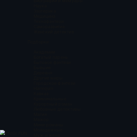
Биографии и мемуары
Наука
Эзотерика
Медицина
Технофэнтези
Саморазвитие
Женский детектив
Подборки
Академии
Богатый парень
Бытовое фэнтези
Бывшие
Деревня
Другие миры
Городское фэнтези
Harlequin
Кавказ
Криминальные
Курортный роман
Любовные детективы
Магия
Мажор
Мини романы
Молодежные
KNIGI.FUN
Муж и жена