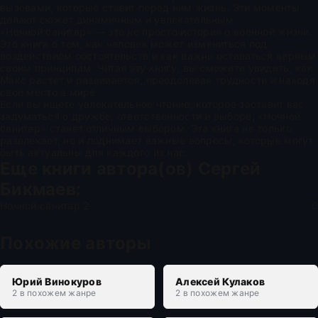
вызовами, которые ставит перед ним жизнь. Эти моменты
делают сюжет динамичным и увлекательным.
«Ночной санитар» — это не просто история о военной жизни.
Это книга о том, как человек может измениться под
воздействием обстоятельств и как важно оставаться верным
своим принципам. Читая эту книгу, вы сможете увидеть, как
Макс растет и развивается, преодолевая трудности и находя
свое место в мире.
Если вы ищете увлекательное чтение, которое заставит вас
задуматься о дружбе, ответственности и выборе, «Ночной
санитар» станет отличным выбором. Эта книга не только
развлекает, но и поднимает важные вопросы, которые могут
быть актуальны для каждого из нас.
Еще книги автора(ов)
Сергей
Бикмаев
:
Ночной санитар 2
0
Похожие авторы
Юрий Винокуров
Алексей Кулаков
2 в похожем жанре
2 в похожем жанре