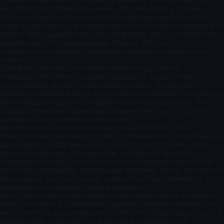
ему предстоит пройти обучение. Он описывает условия
жизни в казарме, где все строго и организовано. Кровати
стоят в один ярус, а в помещениях есть все необходимое для
жизни. Макс удивляется, как комфортно здесь, особенно по
сравнению с его предыдущим опытом. Он быстро
осваивается и начинает выполнять задания, которые ему
ставят.
Одной из ключевых тем книги является дружба и
товарищество. Макс находит поддержку среди своих
сослуживцев, и вместе они преодолевают трудности.
Взаимоотношения между курсантами показывают, как важно
иметь рядом надежных людей в сложных ситуациях. Это
создает атмосферу единства и взаимопомощи, что делает
историю более живой и интересной.
Кроме того, в «Ночной санитар» затрагиваются темы
ответственности и выбора. Макс сталкивается с моральными
дилеммами, когда ему нужно решать, как поступить в той
или иной ситуации. Эти моменты заставляют читателя
задуматься о том, что значит быть настоящим мужчиной и
как важно принимать правильные решения. Автор мастерски
показывает, как внутренние конфликты героя влияют на его
действия и отношения с окружающими.
Книга также наполнена элементами приключений и экшена.
Макс участвует в различных заданиях, которые требуют от
него смелости и решительности. Читатель будет держаться в
напряжении, следя за тем, как герой справляется с