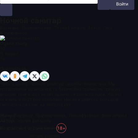
Войти
Ночной санитар
Военные, Приключения, Технофэнтези, Фантастика
В избранное
Оцени книгу
1
0
(
1
голос)
10
Поделиться
Читать книгу Ночной санитар онлайн полностью. Мы
предлагаем возможность бесплатно прочесть полную
версию книги, без необходимости регистрации. Хотите
скачать в fb2? Без проблем! Наслаждайтесь большой
библиотекой книг на любой вкус.
Жанр:
Военные
,
Приключения
,
Технофэнтези
,
Фантастика
Автор:
Сергей Бикмаев
Возрастное ограничение
18+
Читать онлайн