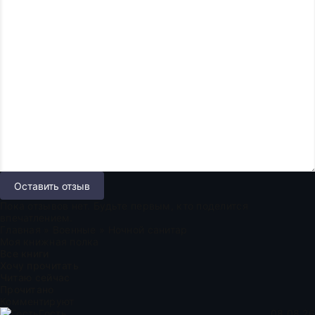
Оставить отзыв
Пока отзывов нет. Будьте первым, кто поделится
впечатлением.
Главная
»
Военные
» Ночной санитар
Моя книжная полка
Все книги
Хочу прочитать
Читаю сейчас
Прочитано
Комментируют
Гость
08.08.26