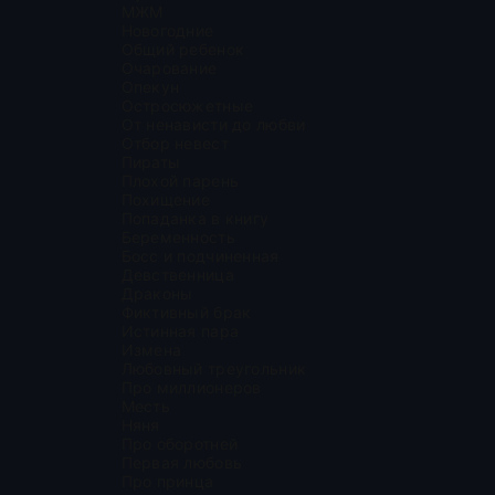
МЖМ
Новогодние
Общий ребенок
Очарование
Опекун
Остросюжетные
От ненависти до любви
Отбор невест
Пираты
Плохой парень
Похищение
Попаданка в книгу
Беременность
Босс и подчиненная
Девственница
Драконы
Фиктивный брак
Истинная пара
Измена
Любовный треугольник
Про миллионеров
Месть
Няня
Про оборотней
Первая любовь
Про принца