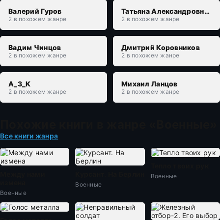
Валерий Гуров
Татьяна Александровна Захарова
2 в похожем жанре
2 в похожем жанре
Вадим Чинцов
Дмитрий Коровников
2 в похожем жанре
2 в похожем жанре
А_З_К
Михаил Ланцов
2 в похожем жанре
2 в похожем жанре
Похожие книги в жанре «Военные»
Все книги жанра
Тепло твоих рук
Между нами
Курсант. На Берлин
Военные
измена
Военные
Военные