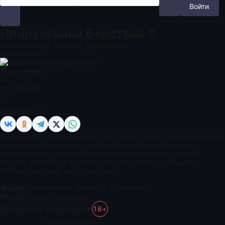
Войти
Прирученное Бедствие II
Приключения, Фэнтези, Детективы
В избранное
Оцени книгу
0
0
(
0
голосов)
0
Поделиться
Читать книгу Прирученное Бедствие II онлайн полностью. Мы
предлагаем возможность бесплатно прочесть полную
версию книги, без необходимости регистрации. Хотите
скачать в fb2? Без проблем! Наслаждайтесь большой
библиотекой книг на любой вкус.
Жанр:
Приключения
,
Фэнтези
,
Детективы
Автор:
Купава Огинская
Возрастное ограничение
18+
Читать онлайн