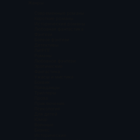
Жанры
Современные романы
Короткие романы
Исторические романы
Любовная фантастика
Фэнтези
Боевое фэнтези
Детективы
ЛитРПГ
Романы
Любовное фэнтези
Эротические
Фантастика
Ужасы и мистика
Боевик
Попаданцы
Триллеры
Проза
Приключения
Психология
Для детей
Юмор
Военные
Бизнес
Исторические