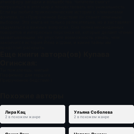
атмосферу загадки и волшебства. Читатели смогут
погрузиться в этот мир и почувствовать его уникальность.
Если вы любите приключенческие истории с элементами
фэнтези, то «Прирученное Бедствие II» станет отличным
выбором. Эта книга не только увлекательна, но и заставляет
задуматься о важных вопросах. Она полна неожиданных
поворотов и интересных персонажей, которые делают чтение
захватывающим. Не упустите возможность узнать, чем
закончится история Йена и Шани, и какие тайны им
предстоит раскрыть.
Еще книги автора(ов)
Купава
Огинская
:
Ты пожалеешь, милый
0
Парфюмер для герцога
0
Прирученное бедствие I
0
Похожие авторы
Лира Кац
Ульяна Соболева
2 в похожем жанре
2 в похожем жанре