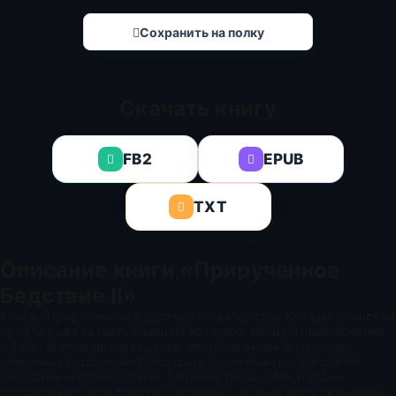
Сохранить на полку
Скачать книгу
FB2
EPUB
TXT
Описание книги «Прирученное
Бедствие II»
Книга «Прирученное Бедствие II» авторства Купавы Огинской
продолжает захватывающую историю, полную приключений
и тайн. В этом произведении читатели вновь встречают
знакомых персонажей, которые сталкиваются с новыми
вызовами и опасностями. Главные герои, Йен и Шани,
продолжают свои поиски осколков, которые могут изменить