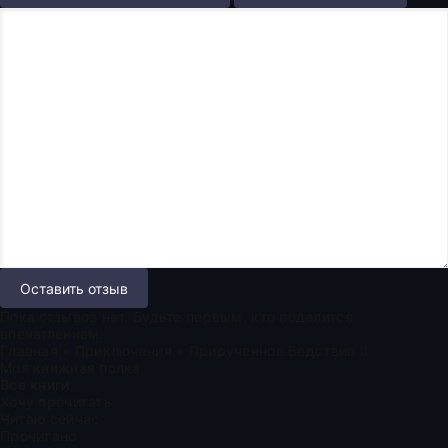
Оставить отзыв
Пока отзывов нет. Будьте первым, кто поделится
впечатлением.
Главная
»
Приключения
» Прирученное Бедствие II
Моя книжная полка
Все книги
Хочу прочитать
Читаю сейчас
Прочитано