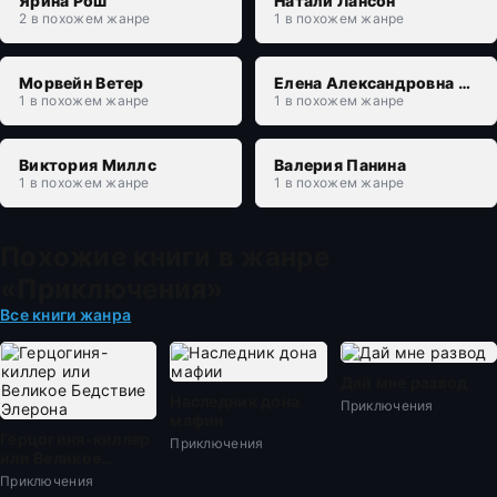
Ярина Рош
Натали Лансон
2 в похожем жанре
1 в похожем жанре
Морвейн Ветер
Елена Александровна Каламацкая
1 в похожем жанре
1 в похожем жанре
Виктория Миллс
Валерия Панина
1 в похожем жанре
1 в похожем жанре
Похожие книги в жанре
«Приключения»
Все книги жанра
Дай мне развод
Наследник дона
Приключения
мафии
Герцогиня-киллер
Приключения
или Великое
Бедствие Элерона
Приключения