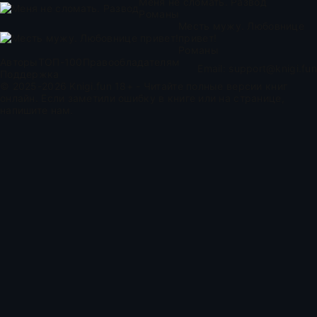
Меня не сломать. Развод
Романы
Месть мужу. Любовнице
привет!
Романы
Авторы
ТОП-100
Правообладателям
Email:
support@knigi.fun
Поддержка
© 2025-2026 Knigi.fun 18+ - Читайте полные версии книг
онлайн. Если заметили ошибку в книге или на странице,
напишите нам.