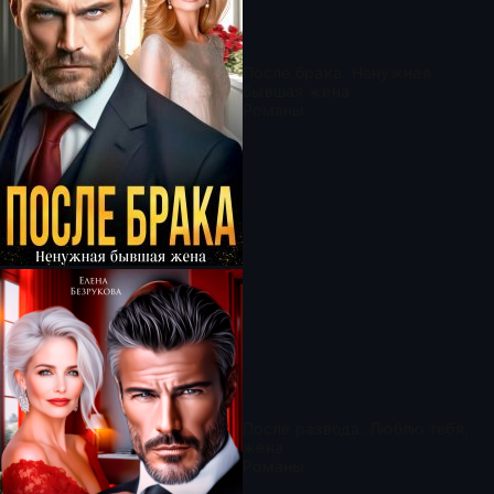
После брака. Ненужная
бывшая жена
Романы
После развода. Люблю тебя,
жена
Романы