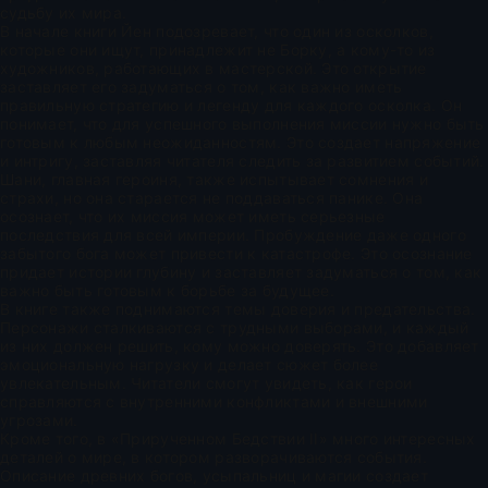
судьбу их мира.
В начале книги Йен подозревает, что один из осколков,
которые они ищут, принадлежит не Борку, а кому-то из
художников, работающих в мастерской. Это открытие
заставляет его задуматься о том, как важно иметь
правильную стратегию и легенду для каждого осколка. Он
понимает, что для успешного выполнения миссии нужно быть
готовым к любым неожиданностям. Это создает напряжение
и интригу, заставляя читателя следить за развитием событий.
Шани, главная героиня, также испытывает сомнения и
страхи, но она старается не поддаваться панике. Она
осознает, что их миссия может иметь серьезные
последствия для всей империи. Пробуждение даже одного
забытого бога может привести к катастрофе. Это осознание
придает истории глубину и заставляет задуматься о том, как
важно быть готовым к борьбе за будущее.
В книге также поднимаются темы доверия и предательства.
Персонажи сталкиваются с трудными выборами, и каждый
из них должен решить, кому можно доверять. Это добавляет
эмоциональную нагрузку и делает сюжет более
увлекательным. Читатели смогут увидеть, как герои
справляются с внутренними конфликтами и внешними
угрозами.
Кроме того, в «Прирученном Бедствии II» много интересных
деталей о мире, в котором разворачиваются события.
Описание древних богов, усыпальниц и магии создает