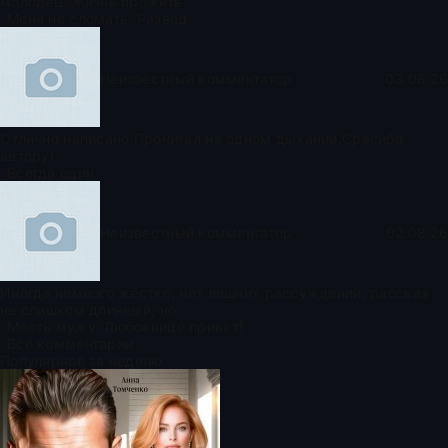
молодец. Жизнь прожить
Меня не сломать. Развод
Неизвестный комментатор
03.08.26
Отлично написано.Прочитал на одном дыхании.Срасибо
автору!
Всегда один
Неизвестный комментатор
02.08.26
Иногда немного жёстко, нет лишних рассуждений, рассказ
не слишком длинный, но
Месть мужу. Любовнице привет!
Все комментарии
Популярное за неделю