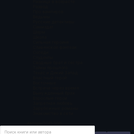
Разница в возрасте
Развод
Про вампиров
Ведьмы
Русские детективы
Самиздат
Шарм
Школа
Сильная героиня
Славянское фэнтези
Соседи
Студенты
Сводные брат и сестра
Тайны прошлого
Техас и Дикий Запад
Властный герой
Восточные
Встреча через время
Вынужденный брак
Взрослые герои
Запретная любовь
Зарубежные романы
Знакомство в сети
Авторы
ТОП-100