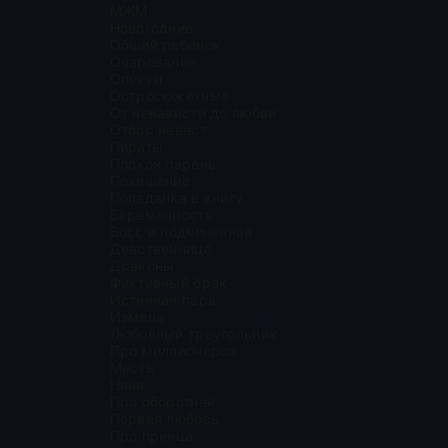
МЖМ
Новогодние
Общий ребенок
Очарование
Опекун
Остросюжетные
От ненависти до любви
Отбор невест
Пираты
Плохой парень
Похищение
Попаданка в книгу
Беременность
Босс и подчиненная
Девственница
Драконы
Фиктивный брак
Истинная пара
Измена
Любовный треугольник
Про миллионеров
Месть
Няня
Про оборотней
Первая любовь
Про принца