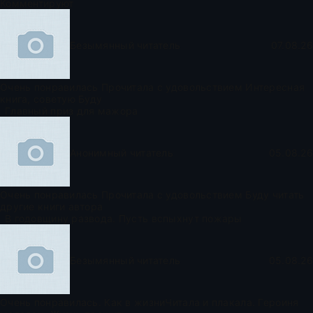
Комментируют
Безымянный читатель
07.08.26
Очень понравилась Прочитала с удовольствием Интересная
книга, советую Буду
Главный приз для мажора
Анонимный читатель
05.08.26
Очень понравилась Прочитала с удовольствием Буду читать
другие книги автора
В годовщину развода. Пусть вспыхнут пожары
Безымянный читатель
05.08.26
Очень понравилась. Как в жизниЧитала и плакала. Героиня