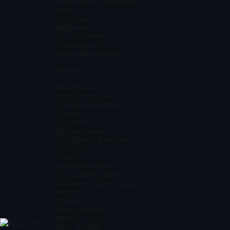
Биографии и мемуары
Наука
Эзотерика
Медицина
Технофэнтези
Саморазвитие
Женский детектив
Подборки
Академии
Богатый парень
Бытовое фэнтези
Бывшие
Деревня
Другие миры
Городское фэнтези
Harlequin
Кавказ
Криминальные
Курортный роман
Любовные детективы
Магия
Мажор
Мини романы
Молодежные
KNIGI.FUN
Муж и жена