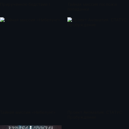
Прирученное бедствие I
Тайная миссия госпожи
попаданки
Тайная миссия «Нибелунг»
Проект Аномалия. СТАТУС:
Пробуждение