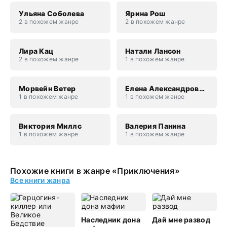
Ульяна Соболева
Ярина Рош
2 в похожем жанре
2 в похожем жанре
Лира Кац
Натали Лансон
2 в похожем жанре
1 в похожем жанре
Морвейн Ветер
Елена Александровна Каламацкая
1 в похожем жанре
1 в похожем жанре
Виктория Миллс
Валерия Панина
1 в похожем жанре
1 в похожем жанре
Похожие книги в жанре «Приключения»
Все книги жанра
Наследник дона
Дай мне развод