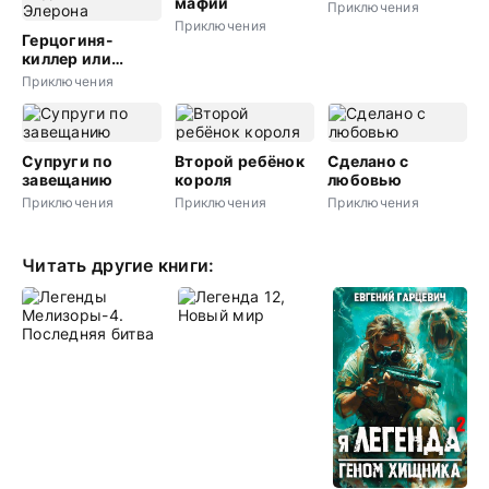
мафии
Приключения
Приключения
Герцогиня-
киллер или
Великое
Приключения
Бедствие
Элерона
Супруги по
Второй ребёнок
Сделано с
завещанию
короля
любовью
Приключения
Приключения
Приключения
Читать другие книги: