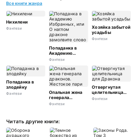
Все книги жанра
Нихилени
Хозяйка забытой
Фэнтези
усадьбы
Фэнтези
Попаданка в
Академию
Избранных, или
Фэнтези
О наглом
драконе
замолвите слово
Попаданка в
злодейку
Отвергнутая
Опальная жена
целительница
Фэнтези
генерала
для Дракона
Фэнтези
драконов.
Фэнтези
Жестокое пари
Читать другие книги: