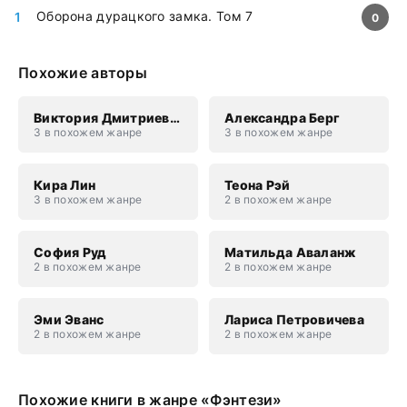
Оборона дурацкого замка. Том 7
0
Похожие авторы
Виктория Дмитриевна Свободина
Александра Берг
3 в похожем жанре
3 в похожем жанре
Кира Лин
Теона Рэй
3 в похожем жанре
2 в похожем жанре
София Руд
Матильда Аваланж
2 в похожем жанре
2 в похожем жанре
Эми Эванс
Лариса Петровичева
2 в похожем жанре
2 в похожем жанре
Похожие книги в жанре «Фэнтези»