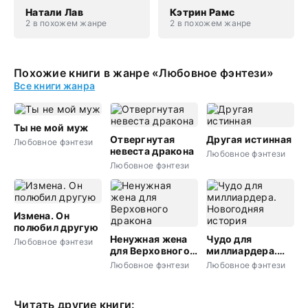
Натали Лав
Кэтрин Рамс
2 в похожем жанре
2 в похожем жанре
Похожие книги в жанре «Любовное фэнтези»
Все книги жанра
Ты не мой муж
Отвергнутая
Другая истинная
Любовное фэнтези
невеста дракона
Любовное фэнтези
Любовное фэнтези
Измена. Он
полюбил другую
Ненужная жена
Чудо для
Любовное фэнтези
для Верховного
миллиардера.
дракона
Новогодняя
Любовное фэнтези
Любовное фэнтези
история
Читать другие книги: