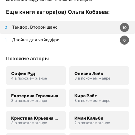
Еще книги автора(ов)
Ольга Кобзева
:
Тандор. Второй шанс
10
Двойня для чайлдфри
0
Похожие авторы
София Руд
Оливия Лейк
4 в похожем жанре
3 в похожем жанре
Екатерина Гераскина
Кира Райт
3 в похожем жанре
3 в похожем жанре
Кристина Юрьевна Юраш
Иман Кальби
3 в похожем жанре
2 в похожем жанре