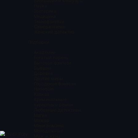
Биографии и мемуары
Наука
Эзотерика
Медицина
Технофэнтези
Саморазвитие
Женский детектив
Подборки
Академии
Богатый парень
Бытовое фэнтези
Бывшие
Деревня
Другие миры
Городское фэнтези
Harlequin
Кавказ
Криминальные
Курортный роман
Любовные детективы
Магия
Мажор
Мини романы
Молодежные
KNIGI.FUN
Муж и жена