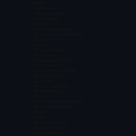
МЖМ
Новогодние
Общий ребенок
Очарование
Опекун
Остросюжетные
От ненависти до любви
Отбор невест
Пираты
Плохой парень
Похищение
Попаданка в книгу
Беременность
Босс и подчиненная
Девственница
Драконы
Фиктивный брак
Истинная пара
Измена
Любовный треугольник
Про миллионеров
Месть
Няня
Про оборотней
Первая любовь
Про принца