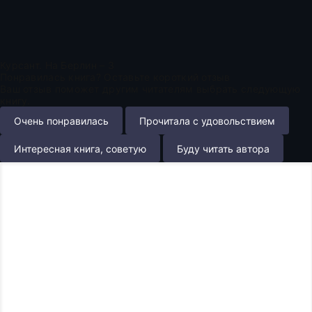
Курсант. На Берлин – 3
Понравилась книга? Оставьте короткий отзыв
Ваш отзыв поможет другим читателям выбрать следующую
книгу.
Очень понравилась
Прочитала с удовольствием
Интересная книга, советую
Буду читать автора