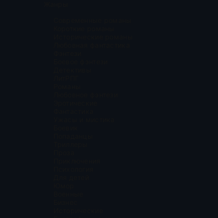
Жанры
Современные романы
Короткие романы
Исторические романы
Любовная фантастика
Фэнтези
Боевое фэнтези
Детективы
ЛитРПГ
Романы
Любовное фэнтези
Эротические
Фантастика
Ужасы и мистика
Боевик
Попаданцы
Триллеры
Проза
Приключения
Психология
Для детей
Юмор
Военные
Бизнес
Исторические