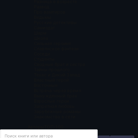
Разница в возрасте
Развод
Про вампиров
Ведьмы
Русские детективы
Самиздат
Шарм
Школа
Сильная героиня
Славянское фэнтези
Соседи
Студенты
Сводные брат и сестра
Тайны прошлого
Техас и Дикий Запад
Властный герой
Восточные
Встреча через время
Вынужденный брак
Взрослые герои
Запретная любовь
Зарубежные романы
Знакомство в сети
Авторы
ТОП-100