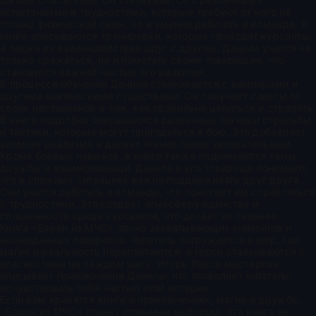
испытаниями и трудностями, которые требуют от него не
только физической силы, но и умения работать в команде. В
книге описываются тренировки, которые проходят курсанты,
а также их взаимодействие друг с другом. Данила учится не
только сражаться, но и помогать своим товарищам, что
становится важной частью его развития.
В процессе обучения Данила сталкивается с вампирами и
другими магическими существами. Он получает советы от
своих наставников о том, как правильно целиться и стрелять.
В книге подробно описываются различные техники стрельбы
и тактики, которые могут пригодиться в бою. Это добавляет
элемент реализма и делает чтение более увлекательным.
Кроме боевых навыков, в книге также поднимаются темы
дружбы и взаимопомощи. Данила и его товарищи понимают,
что в сложных ситуациях важно поддерживать друг друга.
Они учатся работать в команде, что помогает им справляться
с трудностями. Это создает атмосферу единства и
сплоченности среди курсантов, что делает их сильнее.
Книга «Барон из МЧС» полна захватывающих моментов и
неожиданных поворотов. Читатель погружается в мир, где
магия и реальность переплетаются, а герои сталкиваются с
опасностями на каждом шагу. Игорь Лахов мастерски
описывает приключения Данилы, что позволяет читателю
почувствовать себя частью этой истории.
Если вам нравятся книги о приключениях, магии и дружбе,
«Барон из МЧС» станет отличным выбором. Эта книга не