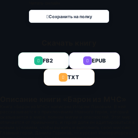
Читать онлайн
Сохранить на полку
Скачать книгу
FB2
EPUB
TXT
Описание книги «Барон из МЧС»
Книга «Барон из МЧС» написана Игорем Лаховым. В ней
рассказывается о приключениях главного героя, который
оказывается в мире, полном магии и опасностей. Этот мир
отличается от привычного, и герой должен адаптироваться к
новым условиям, чтобы выжить и выполнить свою миссию.
Главный герой, Данила Горюнов, — курсант Императорской
Школы Спасателей. Он сталкивается с различными