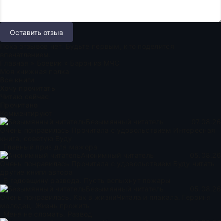
Оставить отзыв
Пока отзывов нет. Будьте первым, кто поделится
впечатлением.
Главная
»
Боевик
» Барон из МЧС
Моя книжная полка
Все книги
Хочу прочитать
Читаю сейчас
Прочитано
Комментируют
Безымянный читатель
07.08.26
Очень понравилась Прочитала с удовольствием Интересная
книга, советую Буду
Главный приз для мажора
Анонимный читатель
05.08.26
Очень понравилась Прочитала с удовольствием Буду читать
другие книги автора
В годовщину развода. Пусть вспыхнут пожары
Безымянный читатель
05.08.26
Очень понравилась. Как в жизниЧитала и плакала. Героиня
молодец. Жизнь прожить
Меня не сломать. Развод