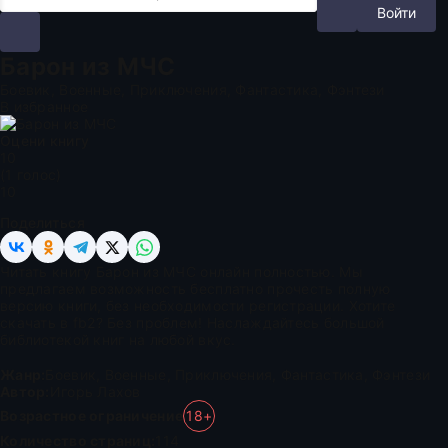
Войти
Барон из МЧС
Боевик, Военные, Приключения, Фантастика, Фэнтези
В избранное
Оцени книгу
1
0
(
1
голос)
10
Поделиться
Читать книгу Барон из МЧС онлайн полностью. Мы
предлагаем возможность бесплатно прочесть полную
версию книги, без необходимости регистрации. Хотите
скачать в fb2? Без проблем! Наслаждайтесь большой
библиотекой книг на любой вкус.
Жанр:
Боевик
,
Военные
,
Приключения
,
Фантастика
,
Фэнтези
Автор:
Игорь Лахов
Возрастное ограничение
18+
Количество страниц:
114