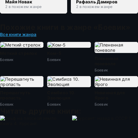
Майя Новак
Рафаэль Дамиров
2 в похожем жанре
2 в похожем жанре
Похожие книги в жанре «Боевик»
Все книги жанра
Меткий стрелок
Ком-5
Плененная
Боевик
Боевик
поневоле
Боевик
Перешагнуть
Симбиоз 10.
Невинная для
пропасть
Эволюция
Ярого
Боевик
Боевик
Боевик
Читать другие книги: