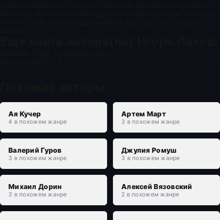
только развлекает, но и учит важным жизненным урокам.
Читая ее, вы сможете насладиться увлекательным сюжетом
и узнать, как важно поддерживать друг друга в трудные
времена.
Еще книги автора(ов)
Игорь Лахов
:
Двойник Рода. Крапленые карты
0
Барон из МЧС – 4
0
Похожие авторы
Ая Кучер
Артем Март
4 в похожем жанре
3 в похожем жанре
Валерий Гуров
Джулия Ромуш
3 в похожем жанре
3 в похожем жанре
Михаил Дорин
Алексей Вязовский
3 в похожем жанре
2 в похожем жанре