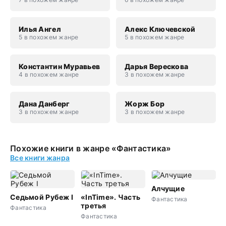
Илья Ангел
Алекс Ключевской
5 в похожем жанре
5 в похожем жанре
Константин Муравьев
Дарья Верескова
4 в похожем жанре
3 в похожем жанре
Дана Данберг
Жорж Бор
3 в похожем жанре
3 в похожем жанре
Похожие книги в жанре «Фантастика»
Все книги жанра
Алчущие
Седьмой Рубеж I
«InTime». Часть
Фантастика
третья
Фантастика
Фантастика