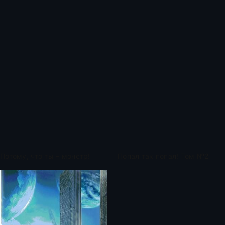
Потому, что ты – монстр!
Попал так попал! Том №2