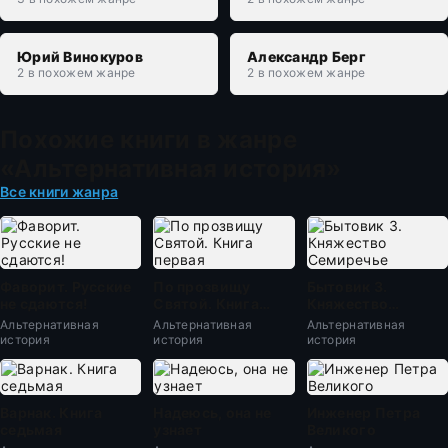
Юрий Винокуров
Александр Берг
2 в похожем жанре
2 в похожем жанре
Похожие книги в жанре
«Альтернативная история»
Все книги жанра
Фаворит. Русские
По прозвищу
Бытовик 3.
не сдаются!
Святой. Книга
Княжество
первая
Семиречье
Альтернативная
Альтернативная
Альтернативная
история
история
история
Варнак. Книга
Надеюсь, она не
Инженер Петра
седьмая
узнает
Великого