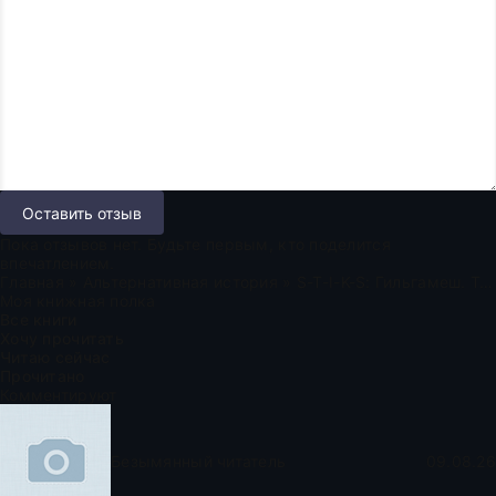
Оставить отзыв
Пока отзывов нет. Будьте первым, кто поделится
впечатлением.
Главная
»
Альтернативная история
» S-T-I-K-S: Гильгамеш. Том I
Моя книжная полка
Все книги
Хочу прочитать
Читаю сейчас
Прочитано
Комментируют
Безымянный читатель
09.08.26