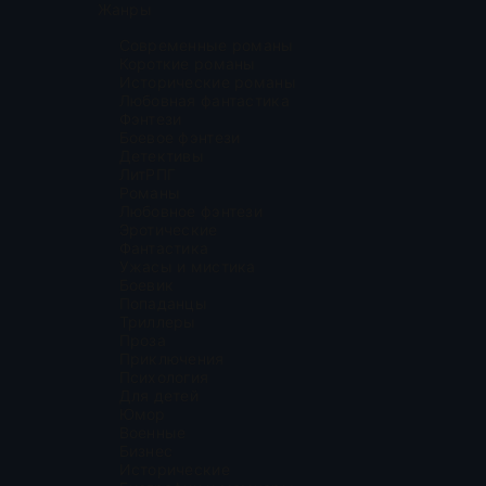
Жанры
Современные романы
Короткие романы
Исторические романы
Любовная фантастика
Фэнтези
Боевое фэнтези
Детективы
ЛитРПГ
Романы
Любовное фэнтези
Эротические
Фантастика
Ужасы и мистика
Боевик
Попаданцы
Триллеры
Проза
Приключения
Психология
Для детей
Юмор
Военные
Бизнес
Исторические