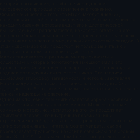
история о выживании, а глубокое исследование
человеческой природы и стремления к познанию.
Сюжет начинается с того, что Марк находит дневник,
написанный его собственным почерком. В этом дневнике он
находит указания, которые ведут его к диспетчерской
вышке, где, как предполагается, находятся ответы на его
вопросы. Однако, чем дальше он продвигается, тем больше
он осознает, что попал в мир, полный опасностей и загадок. В
этом новом мире ему предстоит не только выжить, но и
разобраться в том, что происходит вокруг.
Марк сталкивается с различными персонажами и
существами, которые помогают или мешают ему в его
путешествии. Он исследует пещеры, где на стенах видны
надписи предыдущих путешественников. Эти надписи
добавляют атмосферу загадочности и истории, заставляя
Марка задуматься о том, что произошло с теми, кто был
здесь до него. В его пути есть моменты страха и отчаяния, но
также и надежды на спасение.
Одной из ключевых тем книги является борьба человека с
самим собой и с окружающим миром. Марк испытывает
сомнения и страх, но, несмотря на это, он продолжает
двигаться вперед. Его внутренние переживания и
стремление к свободе делают его персонажем, с которым
легко сопереживать. Читатель может увидеть, как он
преодолевает трудности и находит в себе силы для борьбы.
Книга S-T-I-K-S: Гильгамеш. Том I не только увлекательна, но