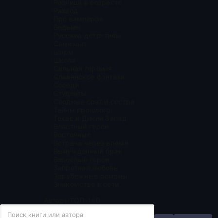
Разница в возрасте
Развод
Про вампиров
Ведьмы
Русские детективы
Самиздат
Шарм
Школа
Сильная героиня
Славянское фэнтези
Соседи
Студенты
Сводные брат и сестра
Тайны прошлого
Техас и Дикий Запад
Властный герой
Восточные
Встреча через время
Вынужденный брак
Взрослые герои
Запретная любовь
Зарубежные романы
Знакомство в сети
Авторы
ТОП-100