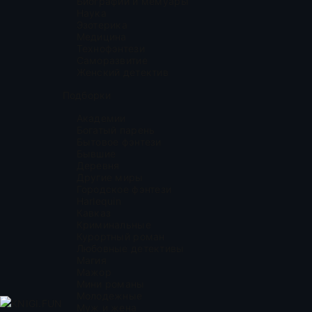
Биографии и мемуары
Наука
Эзотерика
Медицина
Технофэнтези
Саморазвитие
Женский детектив
Подборки
Академии
Богатый парень
Бытовое фэнтези
Бывшие
Деревня
Другие миры
Городское фэнтези
Harlequin
Кавказ
Криминальные
Курортный роман
Любовные детективы
Магия
Мажор
Мини романы
Молодежные
KNIGI.FUN
Муж и жена