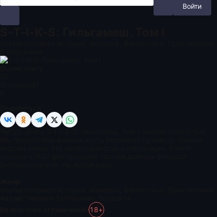
Войти
S-T-I-K-S: Гильгамеш. Том I
Альтернативная история, Военные, Фантастика, Приключения
В избранное
Оцени книгу
0
0
(
0
голосов)
0
Поделиться
Читать книгу S-T-I-K-S: Гильгамеш. Том I онлайн полностью.
Мы предлагаем возможность бесплатно прочесть полную
версию книги, без необходимости регистрации. Хотите
скачать в fb2? Без проблем! Наслаждайтесь большой
библиотекой книг на любой вкус.
Жанр:
Альтернативная история
,
Военные
,
Фантастика
,
Приключения
Автор:
Тимофей Евгеньевич Перваков
Возрастное ограничение
18+