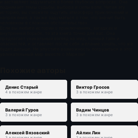
и заставляет задуматься о более глубоких вопросах. Она
поднимает темы судьбы, выбора и силы воли. Читая эту
историю, вы сможете ощутить атмосферу приключений и
напряжения, а также задуматься о том, что значит быть
человеком в сложных обстоятельствах.
Если вы любите истории о приключениях, загадках и
внутренней борьбе, то эта книга точно для вас. Она
предлагает уникальный взгляд на мир, полный тайн и
опасностей, и оставляет после себя желание узнать, что же
будет дальше. Не упустите возможность погрузиться в этот
увлекательный мир вместе с Марком!
Похожие авторы
Денис Старый
Виктор Гросов
4 в похожем жанре
3 в похожем жанре
Валерий Гуров
Вадим Чинцов
3 в похожем жанре
3 в похожем жанре
Алексей Вязовский
Айлин Лин
3 в похожем жанре
2 в похожем жанре