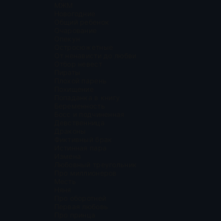
МЖМ
Новогодние
Общий ребенок
Очарование
Опекун
Остросюжетные
От ненависти до любви
Отбор невест
Пираты
Плохой парень
Похищение
Попаданка в книгу
Беременность
Босс и подчиненная
Девственница
Драконы
Фиктивный брак
Истинная пара
Измена
Любовный треугольник
Про миллионеров
Месть
Няня
Про оборотней
Первая любовь
Про принца