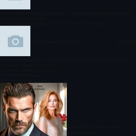
Очень понравилась Прочитала с удовольствием Буду читать
другие книги автора
В годовщину развода. Пусть вспыхнут пожары
Безымянный читатель
05.08.26
Очень понравилась. Как в жизниЧитала и плакала. Героиня
молодец. Жизнь прожить
Меня не сломать. Развод
Все комментарии
Популярное за неделю
После брака. Ненужная
бывшая жена