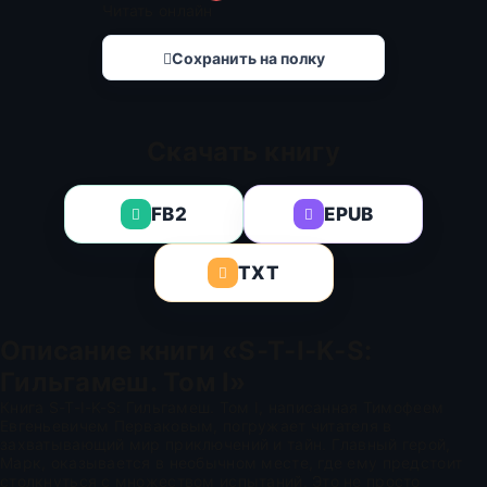
Читать онлайн
Сохранить на полку
Скачать книгу
FB2
EPUB
TXT
Описание книги «S-T-I-K-S:
Гильгамеш. Том I»
Книга S-T-I-K-S: Гильгамеш. Том I, написанная Тимофеем
Евгеньевичем Перваковым, погружает читателя в
захватывающий мир приключений и тайн. Главный герой,
Марк, оказывается в необычном месте, где ему предстоит
столкнуться с множеством испытаний. Это не просто