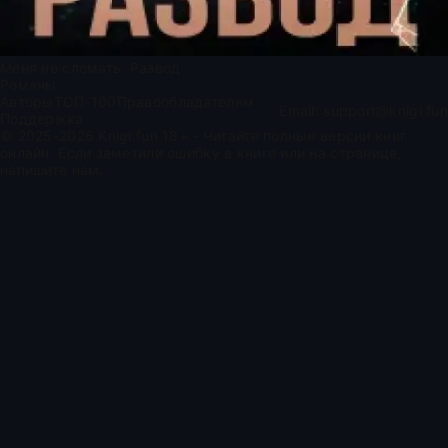
Меня не сломать. Развод
Романы
Авторы
ТОП-100
Правообладателям
Email:
support@knigi.fun
Поддержка
© 2025-2026 Knigi.fun 18+ - Читайте полные версии книг
онлайн. Если заметили ошибку в книге или на странице,
напишите нам.