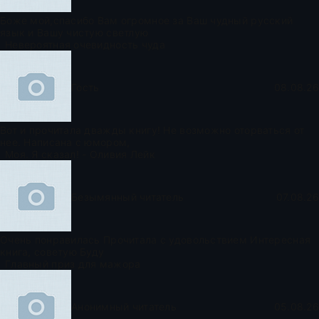
Боже мой,спасибо Вам огромное за Ваш чудный русский
язык и Вашу чистую светлую
Невероятная очевидность чуда
Гость
08.08.26
Вот и прочитала дважды книгу! Не возможно оторваться от
нее. Написана с юмором,
Моя. Я сказал! - Оливия Лейк
Безымянный читатель
07.08.26
Очень понравилась Прочитала с удовольствием Интересная
книга, советую Буду
Главный приз для мажора
Анонимный читатель
05.08.26