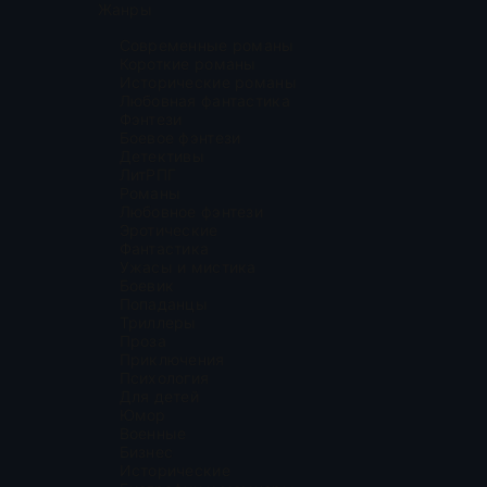
Жанры
Современные романы
Короткие романы
Исторические романы
Любовная фантастика
Фэнтези
Боевое фэнтези
Детективы
ЛитРПГ
Романы
Любовное фэнтези
Эротические
Фантастика
Ужасы и мистика
Боевик
Попаданцы
Триллеры
Проза
Приключения
Психология
Для детей
Юмор
Военные
Бизнес
Исторические