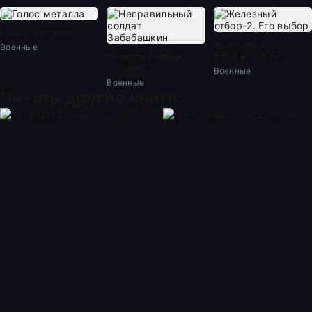
Голос металла
Железный
Военные
Неправильный
отбор-2. Его
солдат
выбор
Военные
Забабашкин
Военные
Читать другие книги: