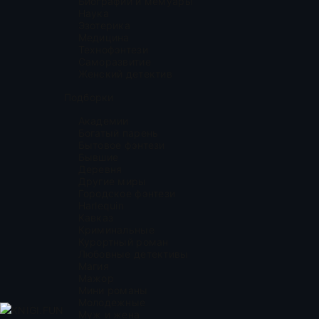
Биографии и мемуары
Наука
Эзотерика
Медицина
Технофэнтези
Саморазвитие
Женский детектив
Подборки
Академии
Богатый парень
Бытовое фэнтези
Бывшие
Деревня
Другие миры
Городское фэнтези
Harlequin
Кавказ
Криминальные
Курортный роман
Любовные детективы
Магия
Мажор
Мини романы
Молодежные
KNIGI.FUN
Муж и жена