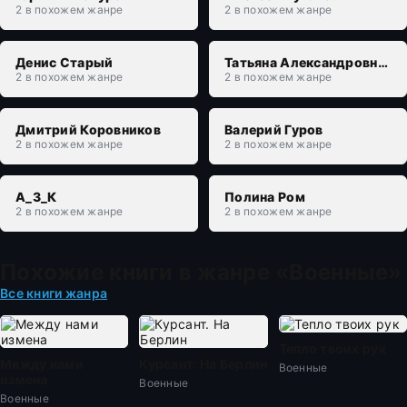
2 в похожем жанре
2 в похожем жанре
Денис Старый
Татьяна Александровна Захарова
2 в похожем жанре
2 в похожем жанре
Дмитрий Коровников
Валерий Гуров
2 в похожем жанре
2 в похожем жанре
А_З_К
Полина Ром
2 в похожем жанре
2 в похожем жанре
Похожие книги в жанре «Военные»
Все книги жанра
Тепло твоих рук
Между нами
Курсант. На Берлин
Военные
измена
Военные
Военные