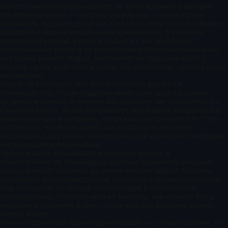
Сюжет книги разворачивается на фоне военных действий,
где главные герои — солдаты и офицеры — вынуждены
принимать трудные решения. Они сталкиваются с потерями,
предательством и моральными дилеммами. В условиях
постоянной угрозы жизни, каждый из них по-своему
воспринимает войну и её последствия. Лопатин показывает,
как война меняет людей, заставляет их задумываться о
смысле своих действий и о том, что они готовы сделать ради
выживания.
Одной из ключевых тем книги является дружба и
товарищество. Герои поддерживают друг друга в самые
трудные моменты, и именно это помогает им справляться с
ужасами войны. Автор показывает, как важна поддержка и
взаимопомощь в условиях, когда каждый день может стать
последним. Читатель видит, как солдаты становятся
настоящими друзьями, несмотря на все испытания, которые
им приходится переживать.
Также в книге поднимается вопрос о власти и
ответственности. Командиры должны принимать решения,
которые могут повлиять на жизни многих людей. Лопатин
описывает, как командование пытается сохранить контроль
над ситуацией, но иногда это приводит к трагическим
последствиям. Читатель может увидеть, как сложно быть
лидером в условиях войны, когда каждое решение может
стоить жизни.
Книга «Проклятый горный дикий край» не только о войне, но