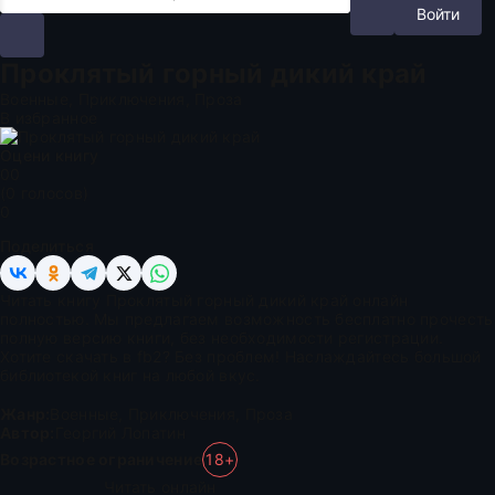
Войти
Проклятый горный дикий край
Военные, Приключения, Проза
В избранное
Оцени книгу
0
0
(
0
голосов)
0
Поделиться
Читать книгу Проклятый горный дикий край онлайн
полностью. Мы предлагаем возможность бесплатно прочесть
полную версию книги, без необходимости регистрации.
Хотите скачать в fb2? Без проблем! Наслаждайтесь большой
библиотекой книг на любой вкус.
Жанр:
Военные
,
Приключения
,
Проза
Автор:
Георгий Лопатин
Возрастное ограничение
18+
Читать онлайн