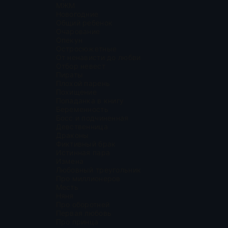
МЖМ
Новогодние
Общий ребенок
Очарование
Опекун
Остросюжетные
От ненависти до любви
Отбор невест
Пираты
Плохой парень
Похищение
Попаданка в книгу
Беременность
Босс и подчиненная
Девственница
Драконы
Фиктивный брак
Истинная пара
Измена
Любовный треугольник
Про миллионеров
Месть
Няня
Про оборотней
Первая любовь
Про принца