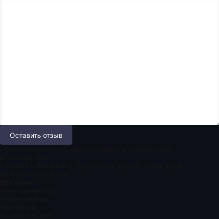
Оставить отзыв
Пока отзывов нет. Будьте первым, кто поделится
впечатлением.
Главная
»
Военные
» Проклятый горный дикий край
Моя книжная полка
Все книги
Хочу прочитать
Читаю сейчас
Прочитано
Комментируют