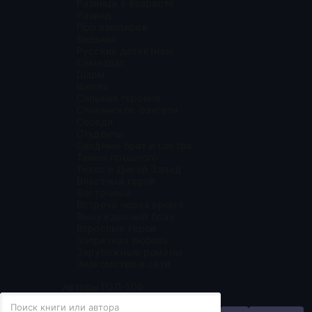
Разница в возрасте
Развод
Про вампиров
Ведьмы
Русские детективы
Самиздат
Шарм
Школа
Сильная героиня
Славянское фэнтези
Соседи
Студенты
Сводные брат и сестра
Тайны прошлого
Техас и Дикий Запад
Властный герой
Восточные
Встреча через время
Вынужденный брак
Взрослые герои
Запретная любовь
Зарубежные романы
Знакомство в сети
Авторы
ТОП-100