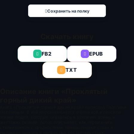
Сохранить на полку
Скачать книгу
FB2
EPUB
TXT
Описание книги «Проклятый
горный дикий край»
Книга «Проклятый горный дикий край» написана Георгием
Лопатиным. В ней рассказывается о сложной и опасной
жизни людей, которые оказались в условиях войны и
жестоких реалий. Автор описывает, как герои книги
сталкиваются с трудностями, преодолевают страх и
пытаются выжить в непростых обстоятельствах.