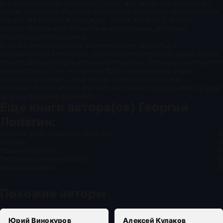
и о человеческих чувствах, о том, как люди справляются с
горем и потерей. Лопатин мастерски передает эмоции своих
героев, их страхи и надежды. Читая эту книгу, можно
почувствовать всю тяжесть и напряжение, которые
испытывают персонажи.
Если вы интересуетесь темами войны, дружбы и
человеческой стойкости, то «Проклятый горный дикий край»
станет для вас увлекательным чтением. Эта книга заставляет
задуматься о том, что значит быть человеком в самых
сложных условиях. Она может вдохновить вас на
размышления о жизни и о том, как важно поддерживать друг
друга в трудные времена.
Еще книги автора(ов)
Георгий
Лопатин
:
Дальше действовать будем мы
0
Аркаим
0
Приказ простой…
0
Экспедиционный корпус
0
Возродившийся
0
Похожие авторы
Юрий Винокуров
Алексей Кулаков