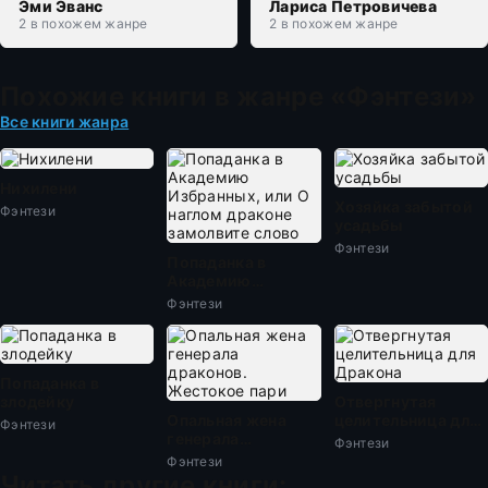
Эми Эванс
Лариса Петровичева
2 в похожем жанре
2 в похожем жанре
Похожие книги в жанре «Фэнтези»
Все книги жанра
Нихилени
Хозяйка забытой
Фэнтези
усадьбы
Фэнтези
Попаданка в
Академию
Избранных, или О
Фэнтези
наглом драконе
замолвите слово
Попаданка в
злодейку
Отвергнутая
Опальная жена
целительница для
Фэнтези
генерала
Дракона
Фэнтези
драконов.
Фэнтези
Жестокое пари
Читать другие книги: