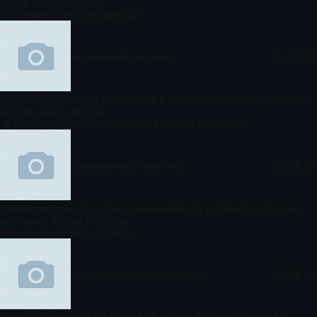
книга, советую Буду
Главный приз для мажора
Анонимный читатель
05.08.26
Очень понравилась Прочитала с удовольствием Буду читать
другие книги автора
В годовщину развода. Пусть вспыхнут пожары
Безымянный читатель
05.08.26
Очень понравилась. Как в жизниЧитала и плакала. Героиня
молодец. Жизнь прожить
Меня не сломать. Развод
Неизвестный комментатор
03.08.26