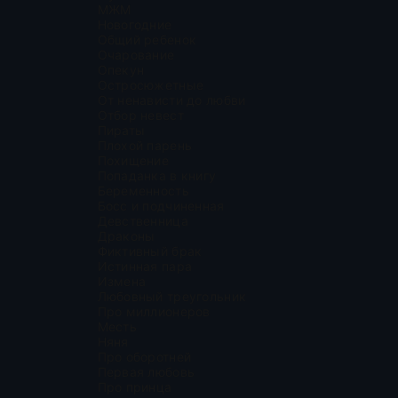
МЖМ
Новогодние
Общий ребенок
Очарование
Опекун
Остросюжетные
От ненависти до любви
Отбор невест
Пираты
Плохой парень
Похищение
Попаданка в книгу
Беременность
Босс и подчиненная
Девственница
Драконы
Фиктивный брак
Истинная пара
Измена
Любовный треугольник
Про миллионеров
Месть
Няня
Про оборотней
Первая любовь
Про принца