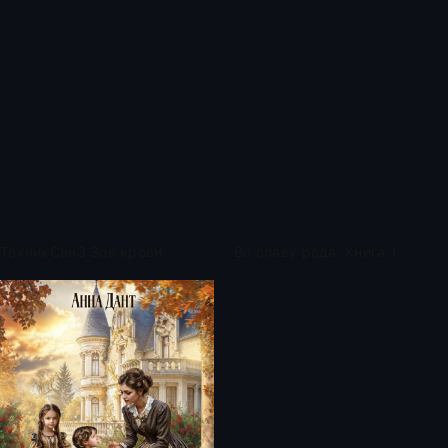
ТехникСан3 Зов крови
Во славу рода. Книга 1.