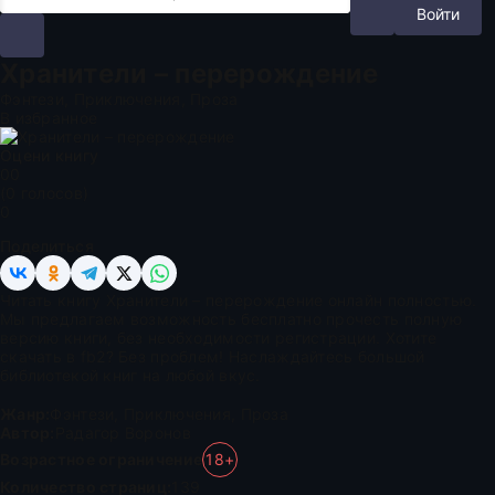
Войти
Хранители – перерождение
Фэнтези, Приключения, Проза
В избранное
Оцени книгу
0
0
(
0
голосов)
0
Поделиться
Читать книгу Хранители – перерождение онлайн полностью.
Мы предлагаем возможность бесплатно прочесть полную
версию книги, без необходимости регистрации. Хотите
скачать в fb2? Без проблем! Наслаждайтесь большой
библиотекой книг на любой вкус.
Жанр:
Фэнтези
,
Приключения
,
Проза
Автор:
Радагор Воронов
Возрастное ограничение
18+
Количество страниц:
139