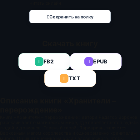
Читать онлайн
Сохранить на полку
Скачать книгу
FB2
EPUB
TXT
Описание книги «Хранители –
перерождение»
Книга «Хранители – перерождение» автора Радагор Воронов
рассказывает о магическом мире, где переплетаются судьбы
людей и драконов. Главный герой, Ларкариан, является
Верховным магом королевства и одновременно хранителем
миров. Он ищет ученика из рода человеческого, чтобы