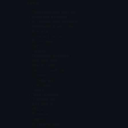
Жанры
Современные романы
Короткие романы
Исторические романы
Любовная фантастика
Фэнтези
Боевое фэнтези
Детективы
ЛитРПГ
Романы
Любовное фэнтези
Эротические
Фантастика
Ужасы и мистика
Боевик
Попаданцы
Триллеры
Проза
Приключения
Психология
Для детей
Юмор
Военные
Бизнес
Исторические