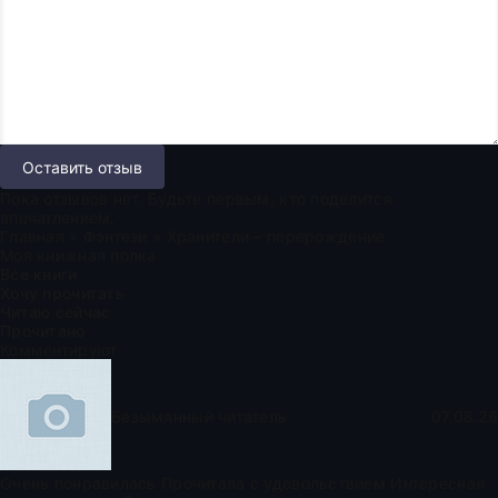
Оставить отзыв
Пока отзывов нет. Будьте первым, кто поделится
впечатлением.
Главная
»
Фэнтези
» Хранители – перерождение
Моя книжная полка
Все книги
Хочу прочитать
Читаю сейчас
Прочитано
Комментируют
Безымянный читатель
07.08.26
Очень понравилась Прочитала с удовольствием Интересная