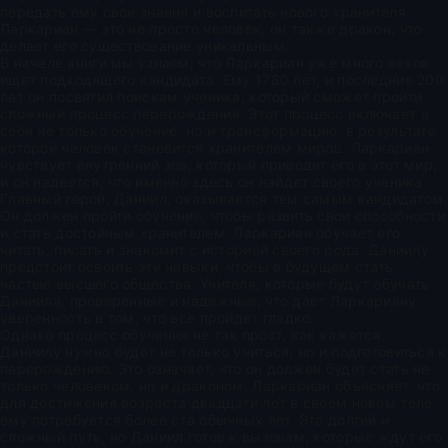
передать ему свои знания и воспитать нового хранителя.
Ларкариан — это не просто человек, он также дракон, что
делает его существование уникальным.
В начале книги мы узнаем, что Ларкариан уже много веков
ищет подходящего кандидата. Ему 1780 лет, и последние 200
лет он посвятил поискам ученика, который сможет пройти
сложный процесс перерождения. Этот процесс включает в
себя не только обучение, но и трансформацию, в результате
которой человек становится хранителем миров. Ларкариан
чувствует внутренний зов, который приводит его в этот мир,
и он надеется, что именно здесь он найдет своего ученика.
Главный герой, Даниил, оказывается тем самым кандидатом.
Он должен пройти обучение, чтобы развить свои способности
и стать достойным хранителем. Ларкариан обучает его
читать, писать и знакомит с историей своего рода. Даниилу
предстоит освоить эти навыки, чтобы в будущем стать
частью высшего общества. Учителя, которые будут обучать
Даниила, проверенные и надежные, что дает Ларкариану
уверенность в том, что все пройдет гладко.
Однако процесс обучения не так прост, как кажется.
Даниилу нужно будет не только учиться, но и подготовиться к
перерождению. Это означает, что он должен будет стать не
только человеком, но и драконом. Ларкариан объясняет, что
для достижения возраста двадцати лет в своем новом теле
ему потребуется более ста обычных лет. Это долгий и
сложный путь, но Даниил готов к вызовам, которые ждут его