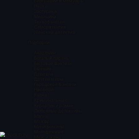
Биографии и мемуары
Наука
Эзотерика
Медицина
Технофэнтези
Саморазвитие
Женский детектив
Подборки
Академии
Богатый парень
Бытовое фэнтези
Бывшие
Деревня
Другие миры
Городское фэнтези
Harlequin
Кавказ
Криминальные
Курортный роман
Любовные детективы
Магия
Мажор
Мини романы
Молодежные
KNIGI.FUN
Муж и жена