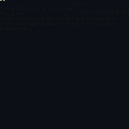
Романы
Авторы
ТОП-100
Правообладателям
Email:
support@knigi.fun
Поддержка
© 2025-2026 Knigi.fun 18+ - Читайте полные версии книг
онлайн. Если заметили ошибку в книге или на странице,
напишите нам.