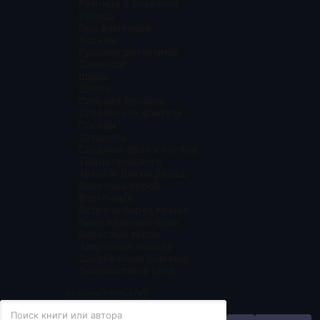
Разница в возрасте
Развод
Про вампиров
Ведьмы
Русские детективы
Самиздат
Шарм
Школа
Сильная героиня
Славянское фэнтези
Соседи
Студенты
Сводные брат и сестра
Тайны прошлого
Техас и Дикий Запад
Властный герой
Восточные
Встреча через время
Вынужденный брак
Взрослые герои
Запретная любовь
Зарубежные романы
Знакомство в сети
Авторы
ТОП-100