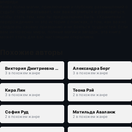
впереди.
Книга полна магии, приключений и глубоких размышлений о
судьбе. Она показывает, как важно учиться и развиваться,
чтобы стать тем, кем ты предназначен быть. «Хранители –
перерождение» — это история о поисках, о том, как важно
следовать своему призванию и не бояться трудностей. Если
вам интересны миры, полные магии и загадок, эта книга
может стать для вас настоящим открытием.
Похожие авторы
Виктория Дмитриевна Свободина
Александра Берг
3 в похожем жанре
3 в похожем жанре
Кира Лин
Теона Рэй
3 в похожем жанре
2 в похожем жанре
София Руд
Матильда Аваланж
2 в похожем жанре
2 в похожем жанре