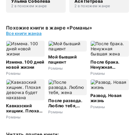
Ульяна Соболева
Ася Петрова
2 в похожем жанре
2 в похожем жанре
Похожие книги в жанре «Романы»
Все книги жанра
Мой бывший
Измена. 100 дней
пациент
После брака.
новой жизни
Ненужная
Романы
бывшая жена
Романы
Романы
Развод. Новая
После развода.
жизнь
Кавказский
Люблю тебя,
Романы
хищник. Плохая
жена
Романы
девочка будет
Романы
наказана
Читать другие книги: