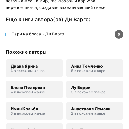
погружайтесь в мир, где любовь и карьера
переплетаются, создавая захватывающий сюжет.
Еще книги автора(ов)
Ди Варго
:
Пари на босса - Ди Варго
0
Похожие авторы
Диана Ярина
Анна Томченко
6 в похожем жанре
5 в похожем жанре
Елена Полярная
Лу Берри
4 в похожем жанре
3 в похожем жанре
Иман Кальби
Анастасия Леманн
3 в похожем жанре
2 в похожем жанре