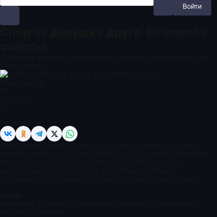
Войти
Спор на девушку друга. Её слепое
счастье
Любовное фэнтези, Эротические, Романы, Современные любовные романы
В избранное
Оцени книгу
1
0
(
1
голос)
10
Поделиться
Читать книгу Спор на девушку друга. Её слепое счастье
онлайн полностью. Мы предлагаем возможность бесплатно
прочесть полную версию книги, без необходимости
регистрации. Хотите скачать в fb2? Без проблем!
Наслаждайтесь большой библиотекой книг на любой вкус.
Жанр:
Любовное фэнтези
,
Эротические
,
Романы
,
Современные
любовные романы