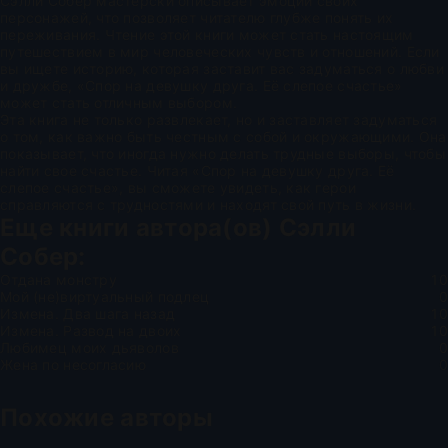
Сэлли Собер мастерски описывает эмоции своих
персонажей, что позволяет читателю глубже понять их
переживания. Чтение этой книги может стать настоящим
путешествием в мир человеческих чувств и отношений. Если
вы ищете историю, которая заставит вас задуматься о любви
и дружбе, «Спор на девушку друга. Её слепое счастье»
может стать отличным выбором.
Эта книга не только развлекает, но и заставляет задуматься
о том, как важно быть честным с собой и окружающими. Она
показывает, что иногда нужно делать трудные выборы, чтобы
найти свое счастье. Читая «Спор на девушку друга. Её
слепое счастье», вы сможете увидеть, как герои
справляются с трудностями и находят свой путь в жизни.
Еще книги автора(ов)
Сэлли
Собер
:
Отдана монстру
10
Мой (не)виртуальный подлец
0
Измена. Два шага назад
10
Измена. Развод на двоих
10
Любимец моих дьяволов
0
Жена по несогласию
0
Похожие авторы