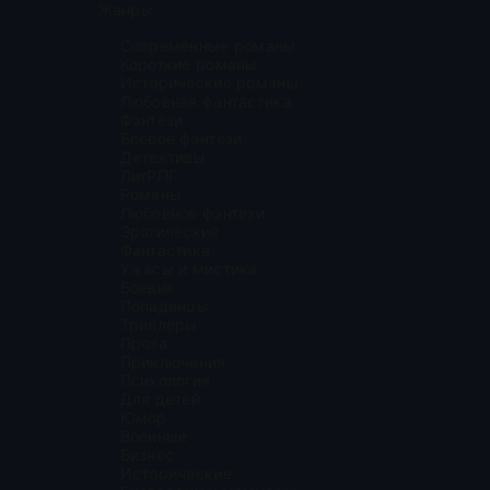
Жанры
Современные романы
Короткие романы
Исторические романы
Любовная фантастика
Фэнтези
Боевое фэнтези
Детективы
ЛитРПГ
Романы
Любовное фэнтези
Эротические
Фантастика
Ужасы и мистика
Боевик
Попаданцы
Триллеры
Проза
Приключения
Психология
Для детей
Юмор
Военные
Бизнес
Исторические