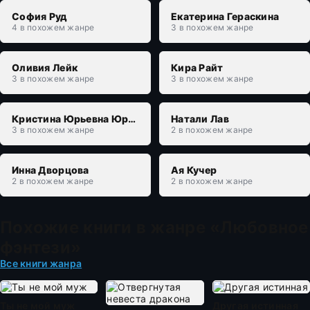
София Руд
Екатерина Гераскина
4 в похожем жанре
3 в похожем жанре
Оливия Лейк
Кира Райт
3 в похожем жанре
3 в похожем жанре
Кристина Юрьевна Юраш
Натали Лав
3 в похожем жанре
2 в похожем жанре
Инна Дворцова
Ая Кучер
2 в похожем жанре
2 в похожем жанре
Похожие книги в жанре «Любовное
фэнтези»
Все книги жанра
Ты не мой муж
Другая истинная