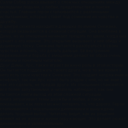
Сэлли Собер рассказывает о сложных отношениях между
молодыми людьми, о любви, предательстве и поиске
счастья. Главные герои сталкиваются с различными
испытаниями, которые ставят под сомнение их чувства и
дружбу.
В центре сюжета находится девушка по имени Снежана,
которая оказывается в сложной ситуации. Она влюблена в
Диму, но их отношения начинают трещать по швам, когда она
узнает о его измене. Это открытие вызывает у неё обиду и
душевную тоску. Снежана пытается разобраться в своих
чувствах и понять, что делать дальше. Её внутренние
переживания и борьба с эмоциями делают её образ очень
близким и понятным читателю.
Друг Димы, Арс, также играет важную роль в этой истории.
Он пытается поддержать своего друга, но в то же время у
него есть свои чувства к Снежане. Это создает напряжение и
конфликт, так как Арс хочет быть рядом с ней, но не знает,
как это сделать, не предав друга. Их отношения становятся
всё более запутанными, и читатель наблюдает, как они
пытаются найти выход из этой сложной ситуации.
Книга затрагивает темы дружбы и любви, а также
показывает, как легко можно потерять то, что дорого. Герои
сталкиваются с моральными дилеммами и вынуждены
делать трудный выбор. Читатель видит, как их решения
влияют на их жизни и жизни окружающих. Это делает сюжет
динамичным и увлекательным.