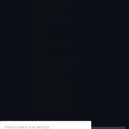
Разница в возрасте
Развод
Про вампиров
Ведьмы
Русские детективы
Самиздат
Шарм
Школа
Сильная героиня
Славянское фэнтези
Соседи
Студенты
Сводные брат и сестра
Тайны прошлого
Техас и Дикий Запад
Властный герой
Восточные
Встреча через время
Вынужденный брак
Взрослые герои
Запретная любовь
Зарубежные романы
Знакомство в сети
Авторы
ТОП-100