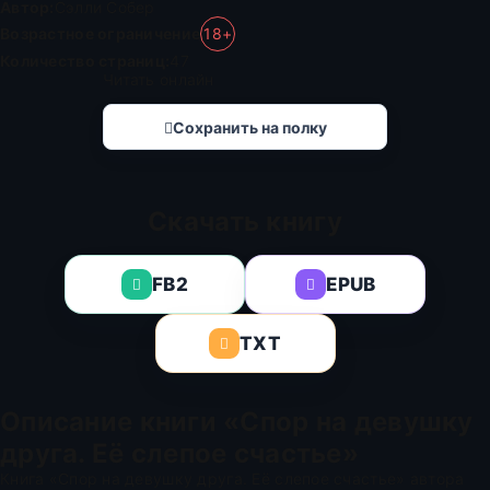
Автор:
Сэлли Собер
Возрастное ограничение
18+
Количество страниц:
47
Читать онлайн
Сохранить на полку
Скачать книгу
FB2
EPUB
TXT
Описание книги «Спор на девушку
друга. Её слепое счастье»
Книга «Спор на девушку друга. Её слепое счастье» автора