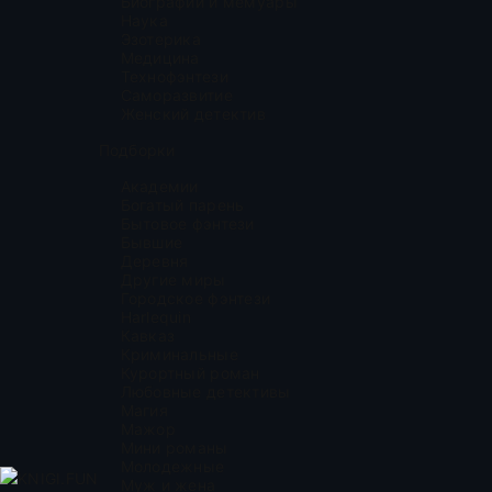
Биографии и мемуары
Наука
Эзотерика
Медицина
Технофэнтези
Саморазвитие
Женский детектив
Подборки
Академии
Богатый парень
Бытовое фэнтези
Бывшие
Деревня
Другие миры
Городское фэнтези
Harlequin
Кавказ
Криминальные
Курортный роман
Любовные детективы
Магия
Мажор
Мини романы
Молодежные
KNIGI.FUN
Муж и жена