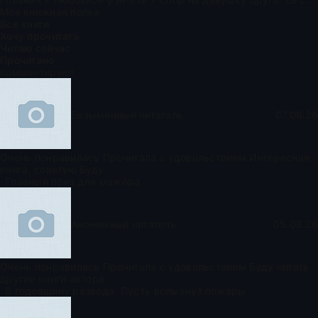
Моя книжная полка
Все книги
Хочу прочитать
Читаю сейчас
Прочитано
Комментируют
Безымянный читатель
07.08.26
Очень понравилась Прочитала с удовольствием Интересная
книга, советую Буду
Главный приз для мажора
Анонимный читатель
05.08.26
Очень понравилась Прочитала с удовольствием Буду читать
другие книги автора
В годовщину развода. Пусть вспыхнут пожары