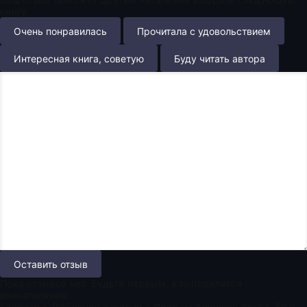
книгу.
Очень понравилась
Прочитала с удовольствием
Интересная книга, советую
Буду читать автора
Оставить отзыв
Пока отзывов нет. Будьте первым, кто поделится
впечатлением.
Главная
»
Любовное фэнтези
» Спор на девушку друга. Её слепое счастье