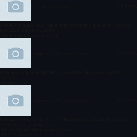
Безымянный читатель
05.08.26
Очень понравилась. Как в жизниЧитала и плакала. Героиня
молодец. Жизнь прожить
Меня не сломать. Развод
Неизвестный комментатор
03.08.26
Отлично написано.Прочитал на одном дыхании.Срасибо
автору!
Всегда один
Неизвестный комментатор
02.08.26
Иногда немного жёстко, нет лишних рассуждений, рассказ
не слишком длинный, но
Месть мужу. Любовнице привет!
Все комментарии