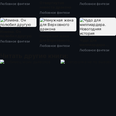
Отвергнутая
Любовное фэнтези
Любовное фэнтези
невеста дракона
Любовное фэнтези
Измена. Он
полюбил другую
Ненужная жена
для Верховного
Чудо для
Любовное фэнтези
дракона
миллиардера.
Любовное фэнтези
Новогодняя
Любовное фэнтези
история
Читать другие книги: