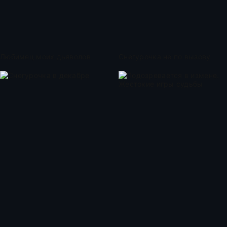
Любимец моих дьяволов
Снегурочка не по вызову