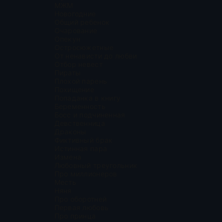
МЖМ
Новогодние
Общий ребенок
Очарование
Опекун
Остросюжетные
От ненависти до любви
Отбор невест
Пираты
Плохой парень
Похищение
Попаданка в книгу
Беременность
Босс и подчиненная
Девственница
Драконы
Фиктивный брак
Истинная пара
Измена
Любовный треугольник
Про миллионеров
Месть
Няня
Про оборотней
Первая любовь
Про принца