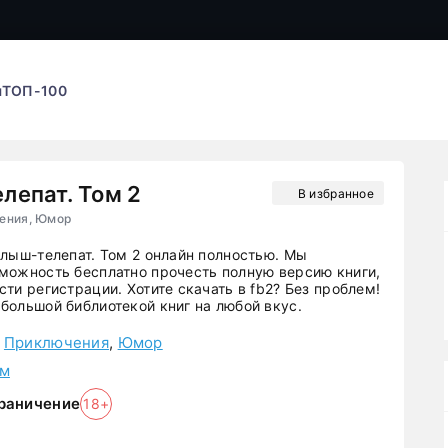
ы
ТОП-100
епат. Том 2
В избранное
ения, Юмор
алыш-телепат. Том 2 онлайн полностью. Мы
можность бесплатно прочесть полную версию книги,
ти регистрации. Хотите скачать в fb2? Без проблем!
большой библиотекой книг на любой вкус.
,
Приключения
,
Юмор
мм
раничение
18+