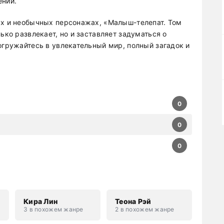
ений.
ях и необычных персонажах, «Малыш-телепат. Том
ько развлекает, но и заставляет задуматься о
огружайтесь в увлекательный мир, полный загадок и
0
0
0
Кира Лин
Теона Рэй
3 в похожем жанре
2 в похожем жанре