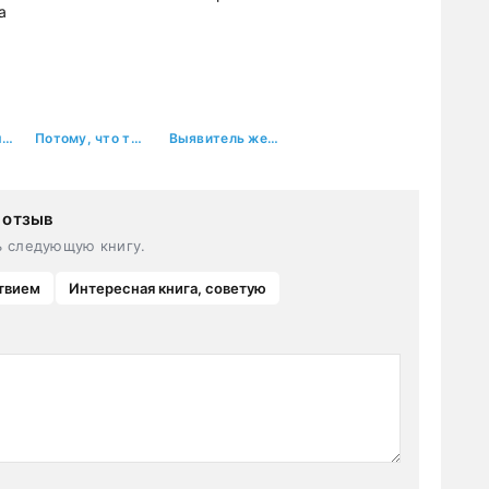
Измена. Тайный малыш от миллиардера
Потому, что ты – монстр!
Выявитель женщин-монстров
 отзыв
ь следующую книгу.
твием
Интересная книга, советую