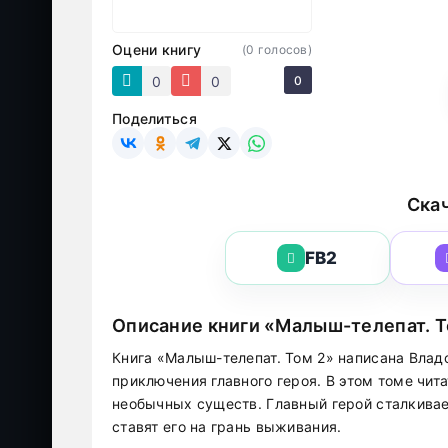
Оцени книгу
(
0
голосов)
0
0
0
Поделиться
Скач
FB2
Описание книги «Малыш-телепат. Т
Книга «Малыш-телепат. Том 2» написана Вла
приключения главного героя. В этом томе чит
необычных существ. Главный герой сталкивае
ставят его на грань выживания.