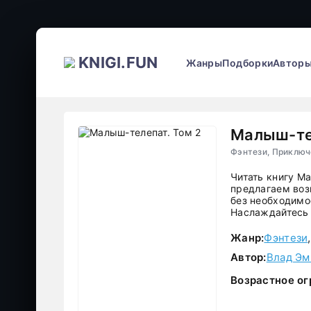
KNIGI.FUN
Жанры
Подборки
Автор
Малыш-тел
Фэнтези, Приключ
Читать книгу М
предлагаем воз
без необходимос
Наслаждайтесь 
Жанр:
Фэнтези
Автор:
Влад Э
Возрастное ог