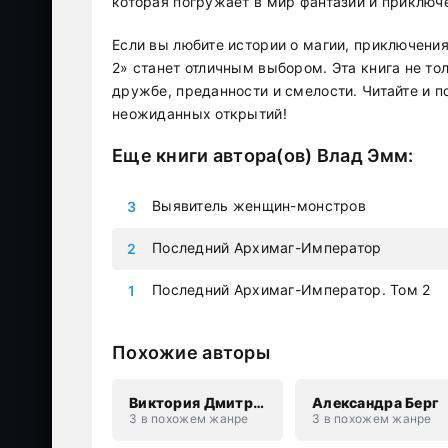
которая погружает в мир фантазии и приключ
Если вы любите истории о магии, приключени
2» станет отличным выбором. Эта книга не тол
дружбе, преданности и смелости. Читайте и п
неожиданных открытий!
Еще книги автора(ов)
Влад Эмм
:
Выявитель женщин-монстров
Последний Архимаг-Император
Последний Архимаг-Император. Том 2
Похожие авторы
Виктория Дмитриевна Свободина
Александра Берг
3 в похожем жанре
3 в похожем жанре