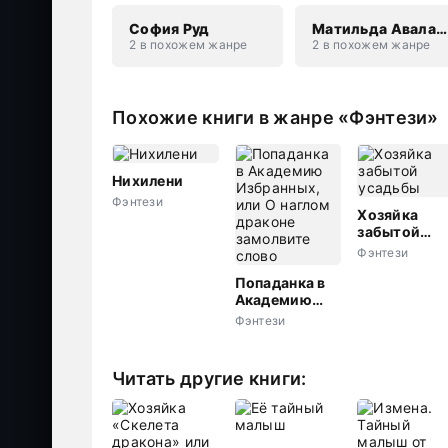
София Руд
Матильда Аваланж
2 в похожем жанре
2 в похожем жанре
Похожие книги в жанре «Фэнтези»
Нихилени
Фэнтези
Хозяйка
забытой
усадьбы
Фэнтези
Попаданка в
Академию
Избранных,
Фэнтези
или О наглом
драконе
замолвите
Читать другие книги:
слово