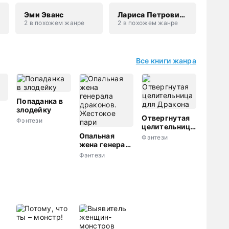
Эми Эванс
Лариса Петровичева
2 в похожем жанре
2 в похожем жанре
Все книги жанра
Попаданка в
злодейку
Отвергнутая
Фэнтези
целительница
для Дракона
Опальная
Фэнтези
жена генерала
драконов.
Фэнтези
Жестокое
пари