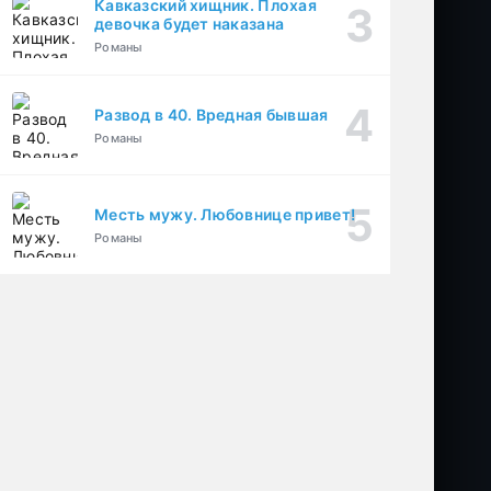
Кавказский хищник. Плохая
девочка будет наказана
Романы
Развод в 40. Вредная бывшая
Романы
Месть мужу. Любовнице привет!
Романы