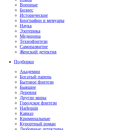
Военные
Бизнес
Исторические
Биографии и мемуары
Наука
Эзотерика
Медицина
Технофэнтези
Саморазвитие
Женский детектив
Подборки
Академии
Богатый парень
Бытовое фэнтези
Бывшие
Деревня
Другие миры
Городское фэнтези
Harlequin
Кавказ
Криминальные
Курортный роман
Любовные детективы