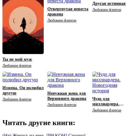
Другая истинная
Отвергнутая невеста
Любовное фэнтези
дракона
Любовное фэнтези
Ты не мой муж
Любовное фэнтези
Измена. Он полюбил
другую
Ненужная жена для
Верховного дракона
Чудо для
Любовное фэнтези
миллиардера.
Любовное фэнтези
Новогодняя история
Любовное фэнтези
Читать другие книги:
(Не) Женись на мне, ДРАКОН! Срочно!