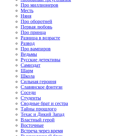
Про миллионеров
Месть
Няня
Про оборотней
Первая любовь
Про принца
Разница в возрасте
Развод
Про вампиров
Ведьмы
Русские детективы
Самиздат
Шарм
Школа
Сильная героиня
Славянское фэнтези
Соседи
Студенты
Сводные брат и сестра
Тайны прошлого
Техас и Дикий Запад
Властный герой
Восточные
Встреча через время