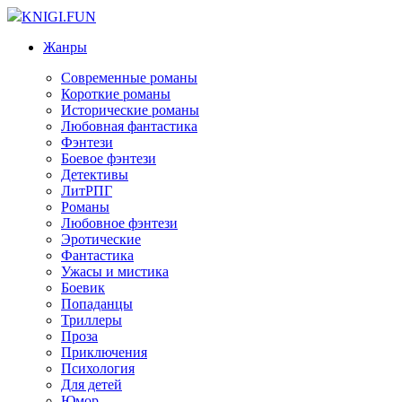
KNIGI.FUN
Жанры
Современные романы
Короткие романы
Исторические романы
Любовная фантастика
Фэнтези
Боевое фэнтези
Детективы
ЛитРПГ
Романы
Любовное фэнтези
Эротические
Фантастика
Ужасы и мистика
Боевик
Попаданцы
Триллеры
Проза
Приключения
Психология
Для детей
Юмор