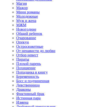
Магия
Мажор
Мини романы
Молодежные
Муж и жена
МЖМ
Новогодние
Общий ребенок
Очарование
Опекун
Остросюжетные
От ненависти до любви
Отбор невест
Пираты
Плохой парень
Похищение
Попаданка в книгу
Беременность
Босс и подчиненная
Девственница
Драконы
Фиктивный брак
Истинная пара
Измена
Любовный треугольник