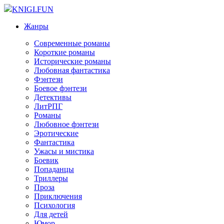
KNIGI.FUN
Жанры
Современные романы
Короткие романы
Исторические романы
Любовная фантастика
Фэнтези
Боевое фэнтези
Детективы
ЛитРПГ
Романы
Любовное фэнтези
Эротические
Фантастика
Ужасы и мистика
Боевик
Попаданцы
Триллеры
Проза
Приключения
Психология
Для детей
Юмор