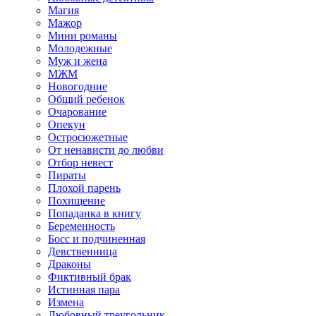
Магия
Мажор
Мини романы
Молодежные
Муж и жена
МЖМ
Новогодние
Общий ребенок
Очарование
Опекун
Остросюжетные
От ненависти до любви
Отбор невест
Пираты
Плохой парень
Похищение
Попаданка в книгу
Беременность
Босс и подчиненная
Девственница
Драконы
Фиктивный брак
Истинная пара
Измена
Любовный треугольник