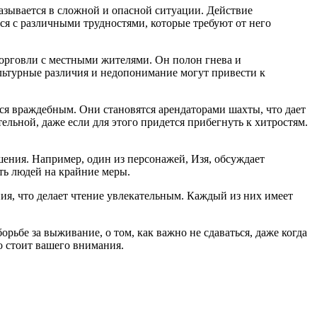
азывается в сложной и опасной ситуации. Действие
ся с различными трудностями, которые требуют от него
орговли с местными жителями. Он полон гнева и
культурные различия и недопонимание могут привести к
тся враждебным. Они становятся арендаторами шахты, что дает
ельной, даже если для этого придется прибегнуть к хитростям.
ения. Например, один из персонажей, Изя, обсуждает
ать людей на крайние меры.
я, что делает чтение увлекательным. Каждый из них имеет
ьбе за выживание, о том, как важно не сдаваться, даже когда
о стоит вашего внимания.