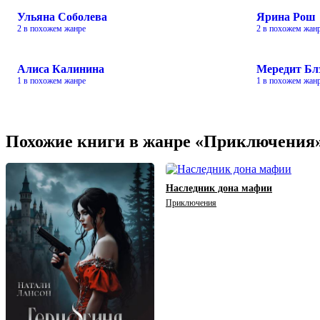
Ульяна Соболева
Ярина Рош
2 в похожем жанре
2 в похожем жан
Алиса Калинина
Мередит Бл
1 в похожем жанре
1 в похожем жан
Похожие книги в жанре «Приключения
Наследник дона мафии
Приключения