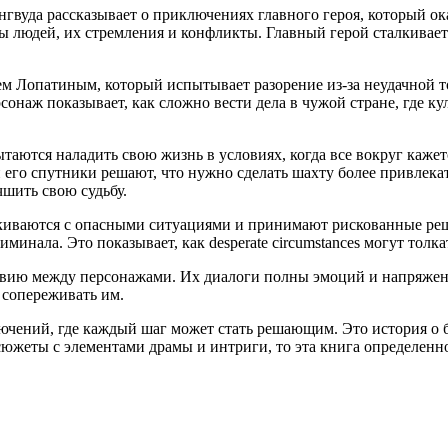
вуда рассказывает о приключениях главного героя, который ок
бы людей, их стремления и конфликты. Главный герой сталкивает
 Лопатиным, который испытывает разорение из-за неудачной т
рсонаж показывает, как сложно вести дела в чужой стране, где 
таются наладить свою жизнь в условиях, когда все вокруг каже
 его спутники решают, что нужно сделать шахту более привлекат
шить свою судьбу.
алкиваются с опасными ситуациями и принимают рискованные реш
минала. Это показывает, как desperate circumstances могут толк
твию между персонажами. Их диалоги полны эмоций и напряжени
я сопереживать им.
чений, где каждый шаг может стать решающим. Это история о бор
сюжеты с элементами драмы и интриги, то эта книга определенн