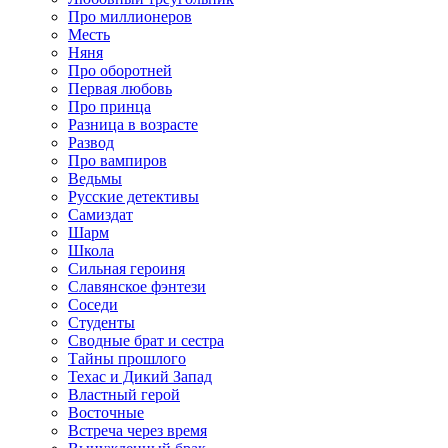
Про миллионеров
Месть
Няня
Про оборотней
Первая любовь
Про принца
Разница в возрасте
Развод
Про вампиров
Ведьмы
Русские детективы
Самиздат
Шарм
Школа
Сильная героиня
Славянское фэнтези
Соседи
Студенты
Сводные брат и сестра
Тайны прошлого
Техас и Дикий Запад
Властный герой
Восточные
Встреча через время