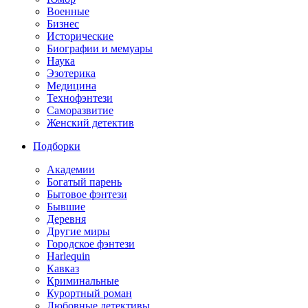
Военные
Бизнес
Исторические
Биографии и мемуары
Наука
Эзотерика
Медицина
Технофэнтези
Саморазвитие
Женский детектив
Подборки
Академии
Богатый парень
Бытовое фэнтези
Бывшие
Деревня
Другие миры
Городское фэнтези
Harlequin
Кавказ
Криминальные
Курортный роман
Любовные детективы