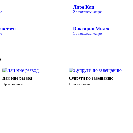
Лира Кац
ре
2 в похожем жанре
экстоун
Виктория Миллс
ре
1 в похожем жанре
»
Дай мне развод
Супруги по завещанию
Приключения
Приключения