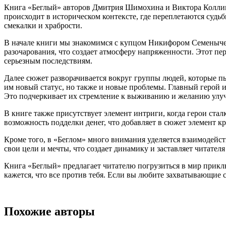
Книга «Беглый» авторов Дмитрия Шимохина и Виктора Коллинг
происходит в историческом контексте, где переплетаются судь
смекалки и храбрости.
В начале книги мы знакомимся с купцом Никифором Семенычем
разочарования, что создает атмосферу напряженности. Этот пе
серьезным последствиям.
Далее сюжет разворачивается вокруг группы людей, которые пы
им новый статус, но также и новые проблемы. Главный герой и
Это подчеркивает их стремление к выживанию и желанию улуч
В книге также присутствует элемент интриги, когда герои ст
возможность подделки денег, что добавляет в сюжет элемент кри
Кроме того, в «Беглом» много внимания уделяется взаимодейс
свои цели и мечты, что создает динамику и заставляет читател
Книга «Беглый» предлагает читателю погрузиться в мир приклю
кажется, что все против тебя. Если вы любите захватывающие 
Похожие авторы