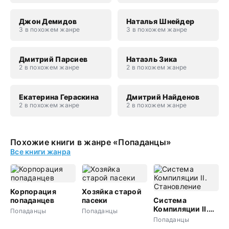
Джон Демидов
Наталья Шнейдер
3 в похожем жанре
3 в похожем жанре
Дмитрий Парсиев
Натаэль Зика
2 в похожем жанре
2 в похожем жанре
Екатерина Гераскина
Дмитрий Найденов
2 в похожем жанре
2 в похожем жанре
Похожие книги в жанре «Попаданцы»
Все книги жанра
Корпорация
Хозяйка старой
попаданцев
пасеки
Система
Компиляции II.
Попаданцы
Попаданцы
Становление
Попаданцы