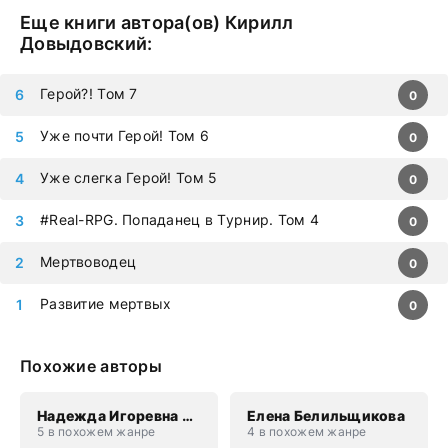
Еще книги автора(ов)
Кирилл
Довыдовский
:
Герой?! Том 7
0
Уже почти Герой! Том 6
0
Уже слегка Герой! Том 5
0
#Real-RPG. Попаданец в Турнир. Том 4
0
Мертвоводец
0
Развитие мертвых
0
Похожие авторы
Надежда Игоревна Соколова
Елена Белильщикова
5 в похожем жанре
4 в похожем жанре