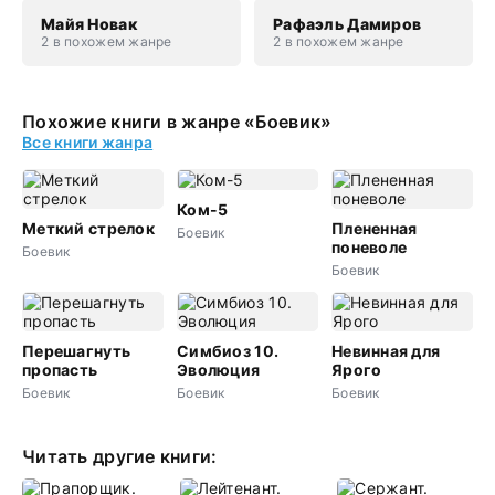
Майя Новак
Рафаэль Дамиров
2 в похожем жанре
2 в похожем жанре
Похожие книги в жанре «Боевик»
Все книги жанра
Ком-5
Меткий стрелок
Плененная
Боевик
поневоле
Боевик
Боевик
Перешагнуть
Симбиоз 10.
Невинная для
пропасть
Эволюция
Ярого
Боевик
Боевик
Боевик
Читать другие книги: