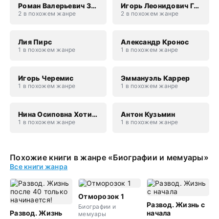
Роман Валерьевич Злотников
Игорь Леонидович Гринчевский
2 в похожем жанре
2 в похожем жанре
Лия Пирс
Александр Кронос
1 в похожем жанре
1 в похожем жанре
Игорь Черемис
Эммануэль Каррер
1 в похожем жанре
1 в похожем жанре
Нина Осиповна Хотинская
Антон Кузьмин
1 в похожем жанре
1 в похожем жанре
Похожие книги в жанре «Биографии и мемуары»
Все книги жанра
Отморозок 1
Развод. Жизнь с
Биографии и
Развод. Жизнь
начала
мемуары