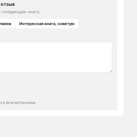
 отзыв
ь следующую книгу.
твием
Интересная книга, советую
тся впечатлением.