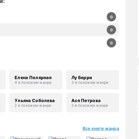
а
:
0
0
0
Елена Полярная
Лу Берри
4 в похожем жанре
3 в похожем жанре
н
Ульяна Соболева
Ася Петрова
2 в похожем жанре
2 в похожем жанре
Все книги жанра