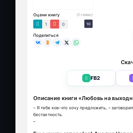
Оцени книгу
(
1
голос)
1
0
10
Поделиться
Скач
FB2
Описание книги «Любовь на выход
– Я тебе кое-что хочу предложить, – заговори
бестактность.
–