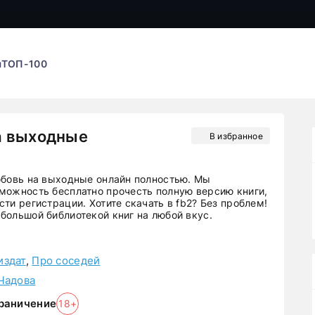
ы
ТОП-100
а выходные
В избранное
юбовь на выходные онлайн полностью. Мы
можность бесплатно прочесть полную версию книги,
ти регистрации. Хотите скачать в fb2? Без проблем!
большой библиотекой книг на любой вкус.
издат
,
Про соседей
Чадова
раничение
18+