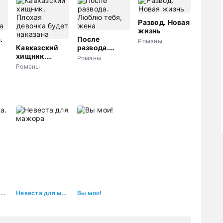
Развод. Новая
жизнь
.
После
Романы
Кавказский
развода.
а
хищник.
Люблю тебя,
Романы
Плохая
жена
Романы
девочка будет
наказана
Разлучница. Я уведу твоего мужа
Невеста для мажора
Вы мои!