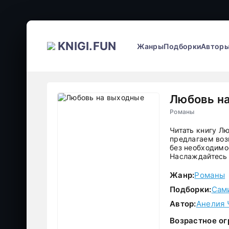
KNIGI.FUN
Жанры
Подборки
Автор
Любовь н
Романы
Читать книгу Л
предлагаем воз
без необходимос
Наслаждайтесь 
Жанр:
Романы
Подборки:
Сам
Автор:
Анелия 
Возрастное ог