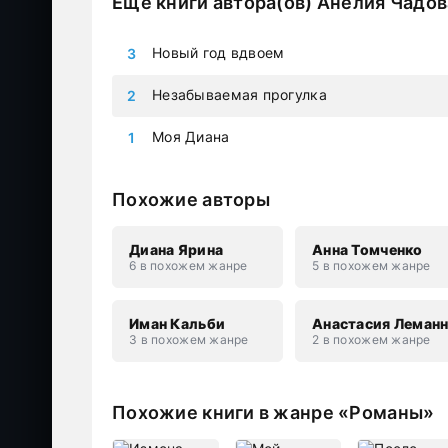
Еще книги автора(ов)
Анелия Чадов
Новый год вдвоем
Незабываемая прогулка
Моя Диана
Похожие авторы
Диана Ярина
Анна Томченко
6 в похожем жанре
5 в похожем жанре
Иман Кальби
Анастасия Леман
3 в похожем жанре
2 в похожем жанре
Похожие книги в жанре «Романы»