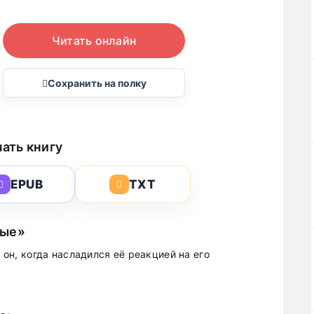
Читать онлайн
Сохранить на полку
ать книгу
EPUB
TXT
ные»
л он, когда насладился её реакцией на его