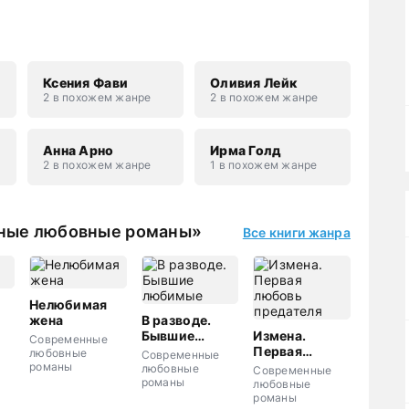
Ксения Фави
Оливия Лейк
2 в похожем жанре
2 в похожем жанре
Анна Арно
Ирма Голд
2 в похожем жанре
1 в похожем жанре
нные любовные романы»
Все книги жанра
Нелюбимая
жена
В разводе.
Бывшие
Измена.
Современные
любимые
Первая
любовные
Современные
любовь
романы
любовные
Современные
предателя
романы
любовные
романы