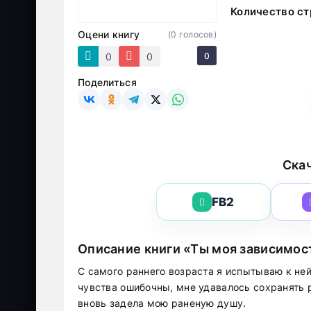
Количество ст
Оцени книгу
(
0
голосов)
0
0
0
Поделиться
Скач
FB2
Описание книги «Ты моя зависимос
С самого раннего возраста я испытываю к ней
чувства ошибочны, мне удавалось сохранять 
вновь задела мою раненую душу.