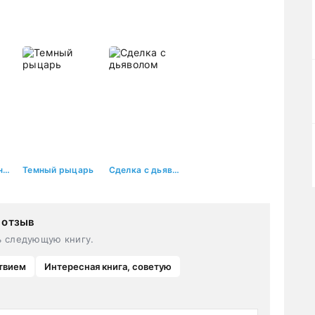
Полюбить незнакомца
Темный рыцарь
Сделка с дьяволом
 отзыв
ь следующую книгу.
твием
Интересная книга, советую