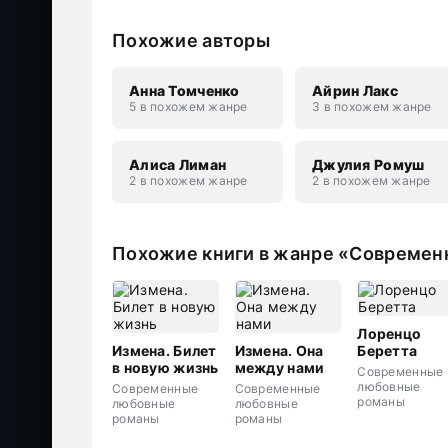
Похожие авторы
Анна Томченко
Айрин Лакс
5 в похожем жанре
3 в похожем жанре
Алиса Лиман
Джулия Ромуш
2 в похожем жанре
2 в похожем жанре
Похожие книги в жанре «Совреме
Лоренцо
Измена. Билет
Измена. Она
Беретта
в новую жизнь
между нами
Современные
любовные
Современные
Современные
романы
любовные
любовные
романы
романы