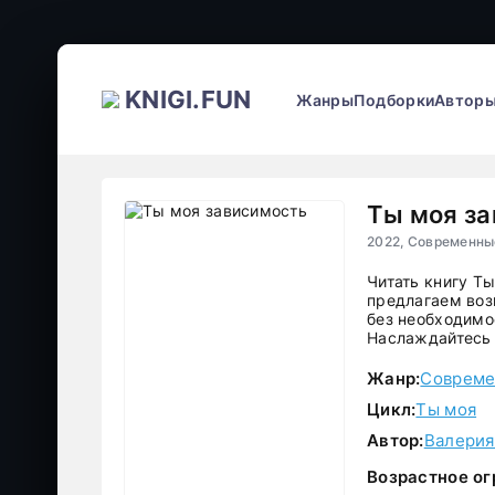
KNIGI.FUN
Жанры
Подборки
Автор
Ты моя з
2022, Современн
Читать книгу Т
предлагаем воз
без необходимос
Наслаждайтесь 
Жанр:
Совреме
Цикл:
Ты моя
Автор:
Валерия
Возрастное ог