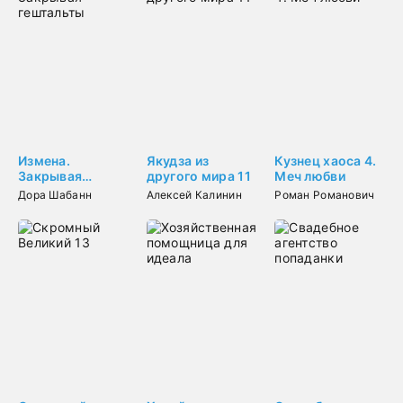
Измена.
Якудза из
Кузнец хаоса 4.
Закрывая
другого мира 11
Меч любви
гештальты
Дора Шабанн
Алексей Калинин
Роман Романович