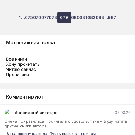
Марченко
1
...
675
676
677
678
679
680
681
682
683
...
987
Моя книжная полка
Все книги
Хочу прочитать
Читаю сейчас
Прочитано
Комментируют
Анонимный читатель
05.08.26
Очень понравилась Прочитала с удовольствием Буду читать
другие книги автора
В годовщину развода. Пусть вспыхнут пожары