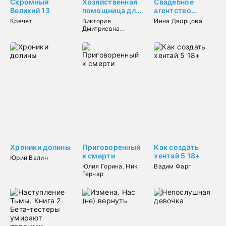
Скромный
Хозяйственная
Свадебное
Великий 13
помощница для
агентство
идеала
попаданки
Кречет
Виктория
Инна Дворцова
Дмитриевна
Свободина
Хроники долины
Приговоренный
Как создать
к смерти
хентай 5 18+
Юрий Валин
Юлия Горина
,
Ник
Вадим Фарг
Гернар