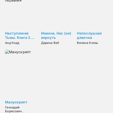
Наступление
Измена. Нас (не)
Непослушная
Тьмы. Книга 2.
вернуть
девочка
Бета-тестеры
Анд Корд
Дарина Вэб
Велена Князь
умирают
первыми
Манускрипт
Геннадий
Борисович