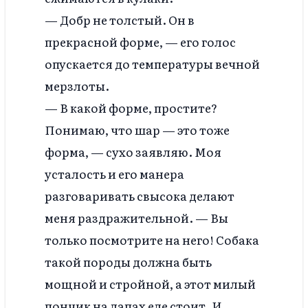
— Добр не толстый. Он в
прекрасной форме, — его голос
опускается до температуры вечной
мерзлоты.
— В какой форме, простите?
Понимаю, что шар — это тоже
форма, — сухо заявляю. Моя
усталость и его манера
разговаривать свысока делают
меня раздражительной. — Вы
только посмотрите на него! Собака
такой породы должна быть
мощной и стройной, а этот милый
пончик на лапах еле стоит. И