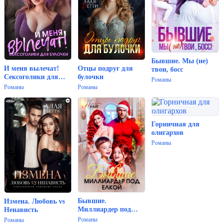
Бывшие. Мы (не)
И меня вылечат!
Отцы подруг для
твои, босс
Сексоголики для
булочки
Романы
булочки
Романы
Романы
Горничная для
олигархов
Романы
Бывшие.
Измена. Любовь vs
Миллиардер под
Ненависть
елкой
Романы
Романы