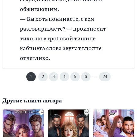
обжигающим.
— Вы хоть понимаете, с кем
разговариваете? — произносит
тихо, но в гробовой тишине
кабинета слова звучат вполне
отчетливо.
1
2
3
4
5
6
...
24
Другие книги автора