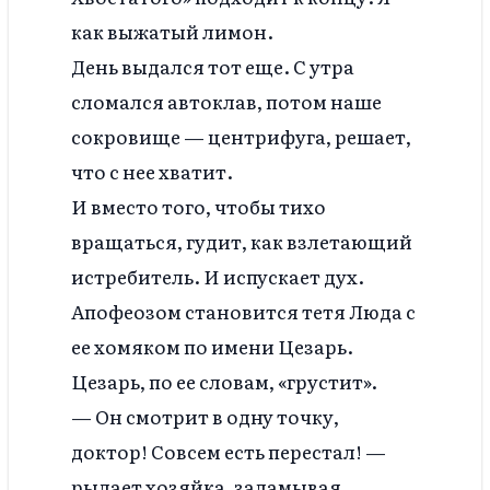
как выжатый лимон.
День выдался тот еще. С утра
сломался автоклав, потом наше
сокровище — центрифуга, решает,
что с нее хватит.
И вместо того, чтобы тихо
вращаться, гудит, как взлетающий
истребитель. И испускает дух.
Апофеозом становится тетя Люда с
ее хомяком по имени Цезарь.
Цезарь, по ее словам, «грустит».
— Он смотрит в одну точку,
доктор! Совсем есть перестал! —
рыдает хозяйка, заламывая