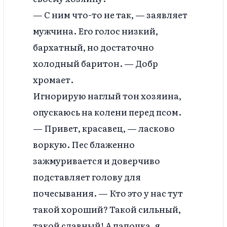
— С ним что-то не так, — заявляет
мужчина. Его голос низкий,
бархатный, но достаточно
холодный баритон. — Добр
хромает.
Игнорирую наглый тон хозяина,
опускаюсь на колени перед псом.
— Привет, красавец, — ласково
воркую. Пес блаженно
зажмуривается и доверчиво
подставляет голову для
почесывания. — Кто это у нас тут
такой хороший? Такой сильный,
такой славный! А папочка, я