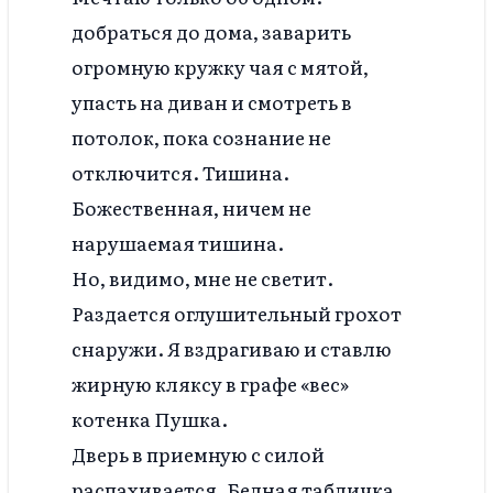
добраться до дома, заварить
огромную кружку чая с мятой,
упасть на диван и смотреть в
потолок, пока сознание не
отключится. Тишина.
Божественная, ничем не
нарушаемая тишина.
Но, видимо, мне не светит.
Раздается оглушительный грохот
снаружи. Я вздрагиваю и ставлю
жирную кляксу в графе «вес»
котенка Пушка.
Дверь в приемную с силой
распахивается. Бедная табличка