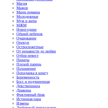
Магия
Мажор
Мини романы
Молодежные
Муж и жена
МЖМ
Новогодние
Общий ребенок
Очарование
Опекун
Остросюжетные
От ненависти до любви
Отбор невест
Пираты
Плохой парень
Похищение
Попаданка в книгу
Беременность
Босс и подчиненная
Девственница
Драконы
Фиктивный брак
Истинная пара
Измена
Любовный треугольник