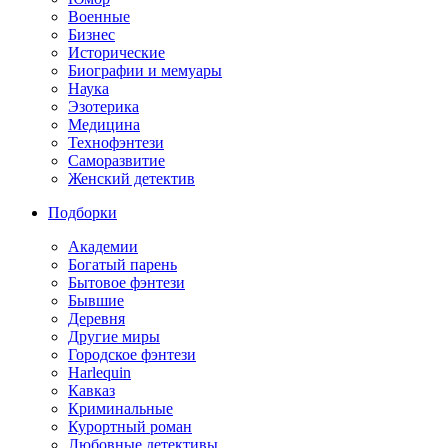
Военные
Бизнес
Исторические
Биографии и мемуары
Наука
Эзотерика
Медицина
Технофэнтези
Саморазвитие
Женский детектив
Подборки
Академии
Богатый парень
Бытовое фэнтези
Бывшие
Деревня
Другие миры
Городское фэнтези
Harlequin
Кавказ
Криминальные
Курортный роман
Любовные детективы