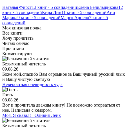
Наталья Фирст
13 книг · 5 совпадений
Елена Белильщикова
12
книг · 5 совпадений
Кира Лин
11 книг · 5 совпадений
Ани
Марика
9 книг · 5 совпадений
Марго Арнелл
7 книг · 5
совпадений
Моя книжная полка
Все книги
Хочу прочитать
Читаю сейчас
Прочитано
Комментируют
Безымянный читатель
09.08.26
Боже мой,спасибо Вам огромное за Ваш чудный русский язык
и Вашу чистую светлую
Невероятная очевидность чуда
Гость
08.08.26
Вот и прочитала дважды книгу! Не возможно оторваться от
нее. Написана с юмором,
Моя. Я сказал! - Оливия Лейк
Безымянный читатель