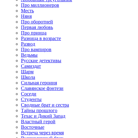
Про миллионеров
Месть
Няня
Про оборотней
Первая любовь
Про принца
Разница в возрасте
Развод
Про вампиров
Ведьмы
Русские детективы
Самиздат
Шарм
Школа
Сильная героиня
Славянское фэнтези
Соседи
Студенты
Сводные брат и сестра
Тайны прошлого
Техас и Дикий Запад
Властный герой
Восточные
Встреча через время