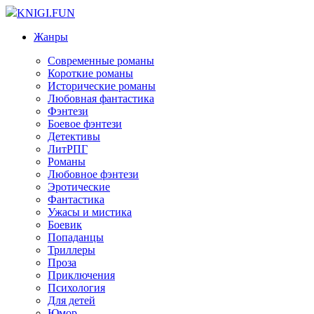
KNIGI.FUN
Жанры
Современные романы
Короткие романы
Исторические романы
Любовная фантастика
Фэнтези
Боевое фэнтези
Детективы
ЛитРПГ
Романы
Любовное фэнтези
Эротические
Фантастика
Ужасы и мистика
Боевик
Попаданцы
Триллеры
Проза
Приключения
Психология
Для детей
Юмор