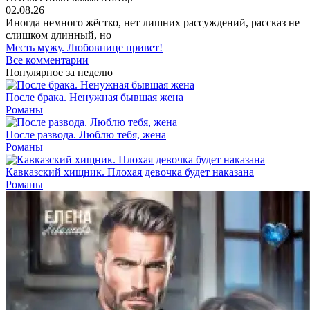
02.08.26
Иногда немного жёстко, нет лишних рассуждений, рассказ не
слишком длинный, но
Месть мужу. Любовнице привет!
Все комментарии
Популярное за неделю
После брака. Ненужная бывшая жена
Романы
После развода. Люблю тебя, жена
Романы
Кавказский хищник. Плохая девочка будет наказана
Романы