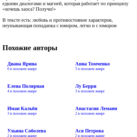
едкими диалогами и магией, которая работает по принципу
«хочешь хаоса? Получи!»
В тексте есть: любовь и противостояние характеров,
неунывающая попаданка с юмором, легко и с юмором
Похожие авторы
Диана Ярина
Анна Томченко
6 в похожем жанре
5 в похожем жанре
Елена Полярная
Лу Берри
4 в похожем жанре
3 в похожем жанре
Иман Кальби
Анастасия Леманн
3 в похожем жанре
2 в похожем жанре
Ульяна Соболева
Ася Петрова
2 в похожем жанре
2 в похожем жанре