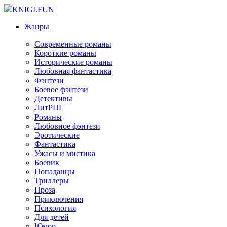
KNIGI.FUN
Жанры
Современные романы
Короткие романы
Исторические романы
Любовная фантастика
Фэнтези
Боевое фэнтези
Детективы
ЛитРПГ
Романы
Любовное фэнтези
Эротические
Фантастика
Ужасы и мистика
Боевик
Попаданцы
Триллеры
Проза
Приключения
Психология
Для детей
Юмор