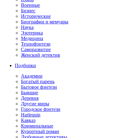
Военные
Бизнес
Исторические
Биографии и мемуары
Наука
Эзотерика
Медицина
Технофэнтези
Саморазвитие
Женский детектив
Подборки
Академии
Богатый парень
Бытовое фэнтези
Бывшие
Деревня
Другие миры
Городское фэнтези
Harlequin
Кавказ
Криминальные
Курортный роман
Любовные детективы