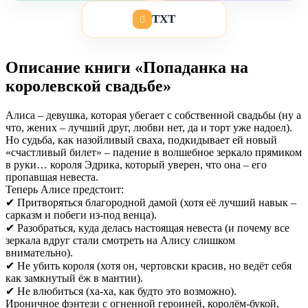
TXT
Описание книги «Попаданка на
королевской свадьбе»
Алиса – девушка, которая убегает с собственной свадьбы (ну а
что, жених – лучший друг, любви нет, да и торт уже надоел).
Но судьба, как назойливый сваха, подкидывает ей новый
«счастливый билет» – падение в волшебное зеркало прямиком
в руки… короля Эдрика, который уверен, что она – его
пропавшая невеста.
Теперь Алисе предстоит:
✔ Притворяться благородной дамой (хотя её лучший навык –
сарказм и побеги из-под венца).
✔ Разобраться, куда делась настоящая невеста (и почему все
зеркала вдруг стали смотреть на Алису слишком
внимательно).
✔ Не убить короля (хотя он, чертовски красив, но ведёт себя
как замкнутый ёж в мантии).
✔ Не влюбиться (ха-ха, как будто это возможно).
Ироничное фэнтези с огненной героиней, королём-букой,