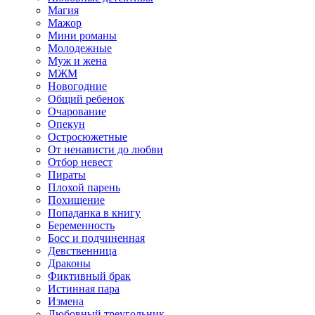
Магия
Мажор
Мини романы
Молодежные
Муж и жена
МЖМ
Новогодние
Общий ребенок
Очарование
Опекун
Остросюжетные
От ненависти до любви
Отбор невест
Пираты
Плохой парень
Похищение
Попаданка в книгу
Беременность
Босс и подчиненная
Девственница
Драконы
Фиктивный брак
Истинная пара
Измена
Любовный треугольник