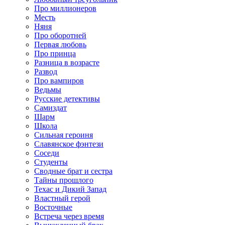
Про миллионеров
Месть
Няня
Про оборотней
Первая любовь
Про принца
Разница в возрасте
Развод
Про вампиров
Ведьмы
Русские детективы
Самиздат
Шарм
Школа
Сильная героиня
Славянское фэнтези
Соседи
Студенты
Сводные брат и сестра
Тайны прошлого
Техас и Дикий Запад
Властный герой
Восточные
Встреча через время