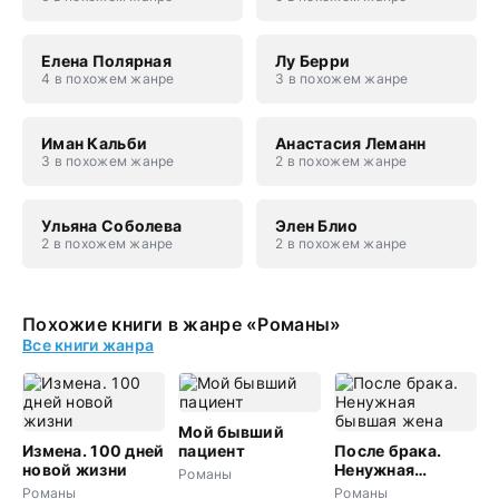
Елена Полярная
Лу Берри
4 в похожем жанре
3 в похожем жанре
Иман Кальби
Анастасия Леманн
3 в похожем жанре
2 в похожем жанре
Ульяна Соболева
Элен Блио
2 в похожем жанре
2 в похожем жанре
Похожие книги в жанре «Романы»
Все книги жанра
Мой бывший
Измена. 100 дней
пациент
После брака.
новой жизни
Ненужная
Романы
бывшая жена
Романы
Романы