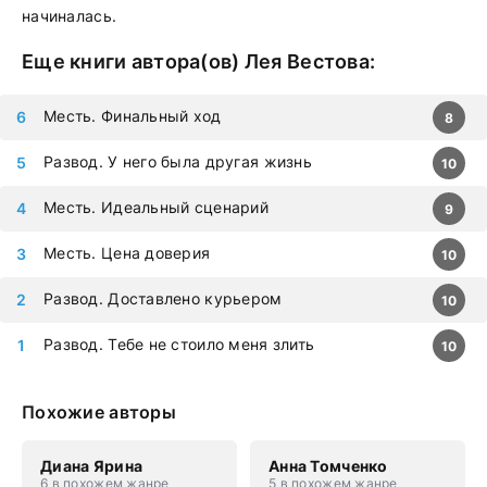
начиналась.
Еще книги автора(ов)
Лея Вестова
:
Месть. Финальный ход
8
Развод. У него была другая жизнь
10
Месть. Идеальный сценарий
9
Месть. Цена доверия
10
Развод. Доставлено курьером
10
Развод. Тебе не стоило меня злить
10
Похожие авторы
Диана Ярина
Анна Томченко
6 в похожем жанре
5 в похожем жанре