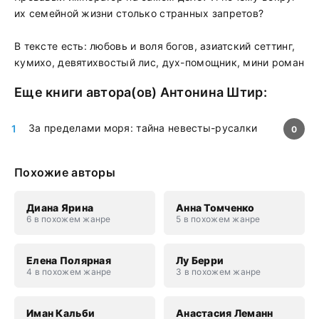
их семейной жизни столько странных запретов?
В тексте есть: любовь и воля богов, азиатский сеттинг,
кумихо, девятихвостый лис, дух-помощник, мини роман
Еще книги автора(ов)
Антонина Штир
:
За пределами моря: тайна невесты-русалки
0
Похожие авторы
Диана Ярина
Анна Томченко
6 в похожем жанре
5 в похожем жанре
Елена Полярная
Лу Берри
4 в похожем жанре
3 в похожем жанре
Иман Кальби
Анастасия Леманн