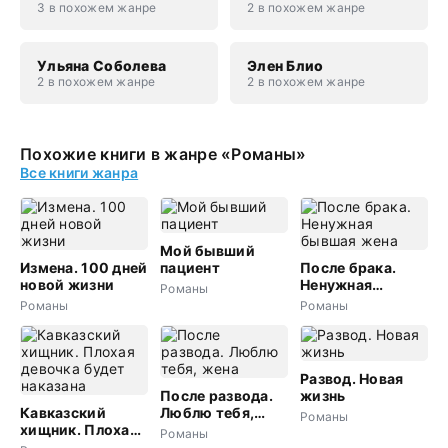
3 в похожем жанре
2 в похожем жанре
Ульяна Соболева
Элен Блио
2 в похожем жанре
2 в похожем жанре
Похожие книги в жанре «Романы»
Все книги жанра
Мой бывший
Измена. 100 дней
пациент
После брака.
новой жизни
Ненужная
Романы
бывшая жена
Романы
Романы
Развод. Новая
После развода.
жизнь
Кавказский
Люблю тебя,
Романы
хищник. Плохая
жена
Романы
девочка будет