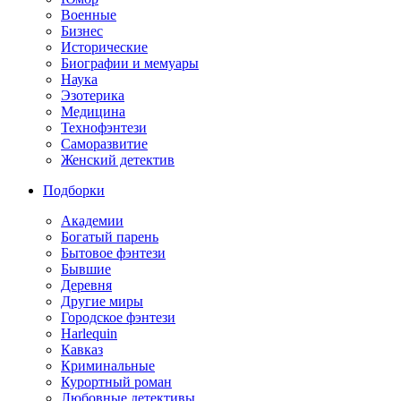
Военные
Бизнес
Исторические
Биографии и мемуары
Наука
Эзотерика
Медицина
Технофэнтези
Саморазвитие
Женский детектив
Подборки
Академии
Богатый парень
Бытовое фэнтези
Бывшие
Деревня
Другие миры
Городское фэнтези
Harlequin
Кавказ
Криминальные
Курортный роман
Любовные детективы