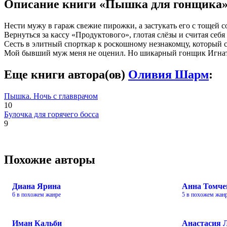
Описание книги «Пышка для гонщика
Нести мужу в гараж свежие пирожки, а застукать его с тощей с
Вернуться за кассу «Продуктового», глотая слёзы и считая се
Сесть в элитный спорткар к роскошному незнакомцу, который 
Мой бывший муж меня не оценил. Но шикарный гонщик Игнат гот
Еще книги автора(ов)
Оливия Шарм
:
Пышка. Ночь с главврачом
10
Булочка для горячего босса
9
Похожие авторы
Диана Ярина
Анна Томче
6 в похожем жанре
5 в похожем жан
Иман Кальби
Анастасия 