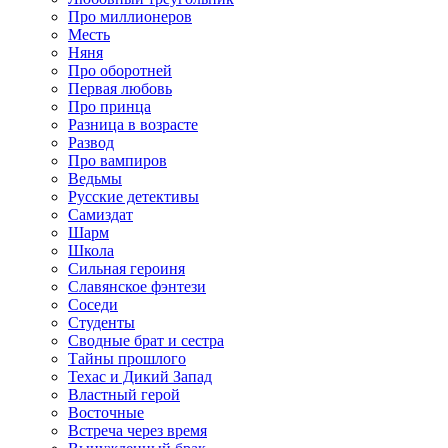
Про миллионеров
Месть
Няня
Про оборотней
Первая любовь
Про принца
Разница в возрасте
Развод
Про вампиров
Ведьмы
Русские детективы
Самиздат
Шарм
Школа
Сильная героиня
Славянское фэнтези
Соседи
Студенты
Сводные брат и сестра
Тайны прошлого
Техас и Дикий Запад
Властный герой
Восточные
Встреча через время