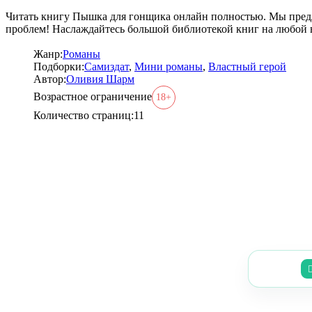
Читать книгу Пышка для гонщика онлайн полностью. Мы предла
проблем! Наслаждайтесь большой библиотекой книг на любой 
Жанр:
Романы
Подборки:
Самиздат
,
Мини романы
,
Властный герой
Автор:
Оливия Шарм
Возрастное ограничение
18+
Количество страниц:
11