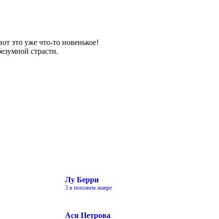
т это уже что-то новенькое!
безумной страсти.
Лу Берри
3 в похожем жанре
Ася Петрова