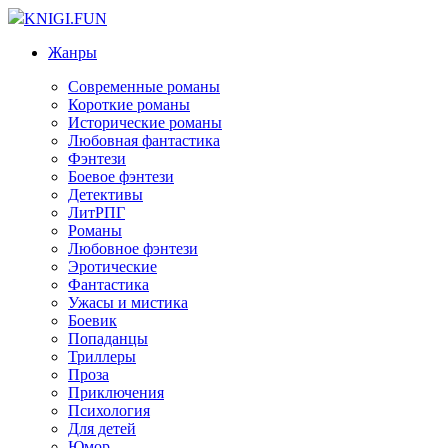
KNIGI.FUN
Жанры
Современные романы
Короткие романы
Исторические романы
Любовная фантастика
Фэнтези
Боевое фэнтези
Детективы
ЛитРПГ
Романы
Любовное фэнтези
Эротические
Фантастика
Ужасы и мистика
Боевик
Попаданцы
Триллеры
Проза
Приключения
Психология
Для детей
Юмор