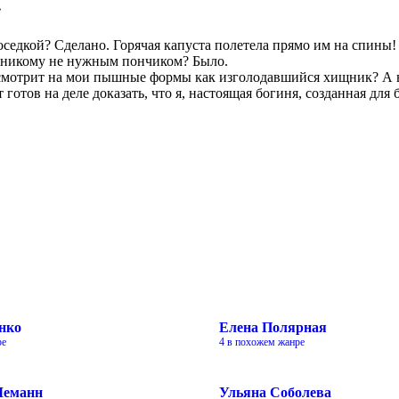
»
оседкой? Сделано. Горячая капуста полетела прямо им на спины!
бя никому не нужным пончиком? Было.
смотрит на мои пышные формы как изголодавшийся хищник? А во
ов на деле доказать, что я, настоящая богиня, созданная для 
нко
Елена Полярная
ре
4 в похожем жанре
Леманн
Ульяна Соболева