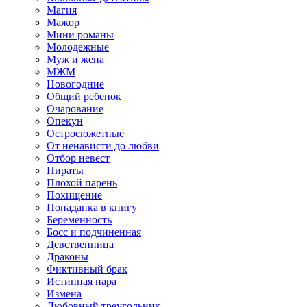
Магия
Мажор
Мини романы
Молодежные
Муж и жена
МЖМ
Новогодние
Общий ребенок
Очарование
Опекун
Остросюжетные
От ненависти до любви
Отбор невест
Пираты
Плохой парень
Похищение
Попаданка в книгу
Беременность
Босс и подчиненная
Девственница
Драконы
Фиктивный брак
Истинная пара
Измена
Любовный треугольник