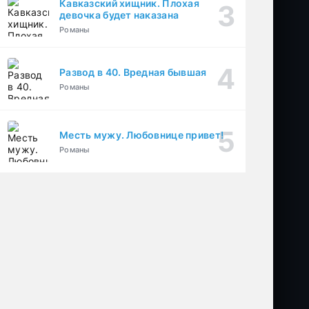
Кавказский хищник. Плохая
девочка будет наказана
Романы
Развод в 40. Вредная бывшая
Романы
Месть мужу. Любовнице привет!
Романы