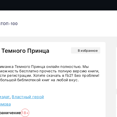
ы
ТОП-100
 Темного Принца
В избранное
риманка Темного Принца онлайн полностью. Мы
можность бесплатно прочесть полную версию книги,
ти регистрации. Хотите скачать в fb2? Без проблем!
большой библиотекой книг на любой вкус.
издат
,
Властный герой
омова
раничение
18+