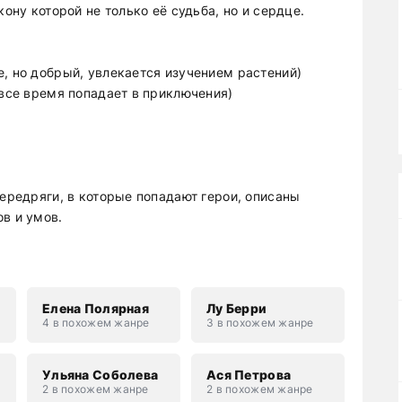
кону которой не только её судьба, но и сердце.
е, но добрый, увлекается изучением растений)
 все время попадает в приключения)
передряги, в которые попадают герои, описаны
в и умов.
Елена Полярная
Лу Берри
4 в похожем жанре
3 в похожем жанре
н
Ульяна Соболева
Ася Петрова
2 в похожем жанре
2 в похожем жанре