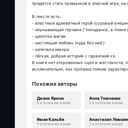
придётся стать приманкой в опасной игре, на 
В тексте есть:
- властный адекватный герой (суровый внешн
- неунывающая героиня ("попаданка', в плане
- щепотка магии
- настоящая любовь (куда без неё:)
- капелька юмора.
- лёгкая, добрая история с гарантией хэ.
В книге нет откровенных сцен и жестокости, 
исключительно, как противостояние характеро
Похожие авторы
Диана Ярина
Анна Томченко
6 в похожем жанре
5 в похожем жанре
Иман Кальби
Анастасия Леман
3 в похожем жанре
2 в похожем жанре