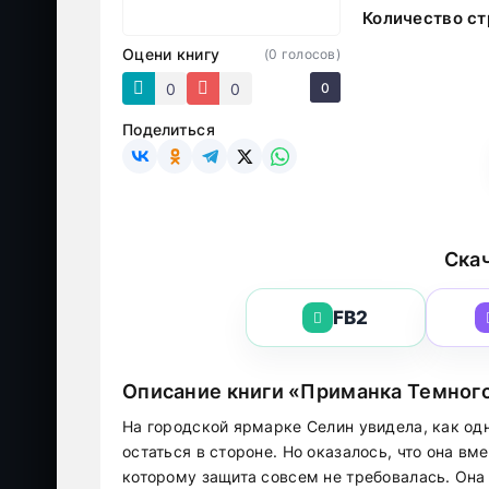
Количество ст
Оцени книгу
(
0
голосов)
0
0
0
Поделиться
Скач
FB2
Описание книги «Приманка Темног
На городской ярмарке Селин увидела, как одн
остаться в стороне. Но оказалось, что она в
которому защита совсем не требовалась. Она