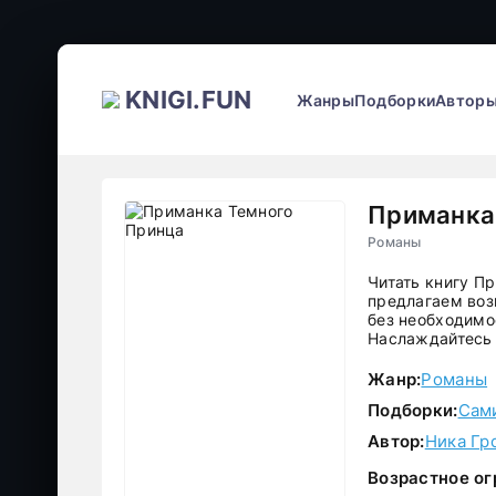
KNIGI.FUN
Жанры
Подборки
Автор
Приманка
Романы
Читать книгу П
предлагаем воз
без необходимос
Наслаждайтесь 
Жанр:
Романы
Подборки:
Сам
Автор:
Ника Гр
Возрастное ог