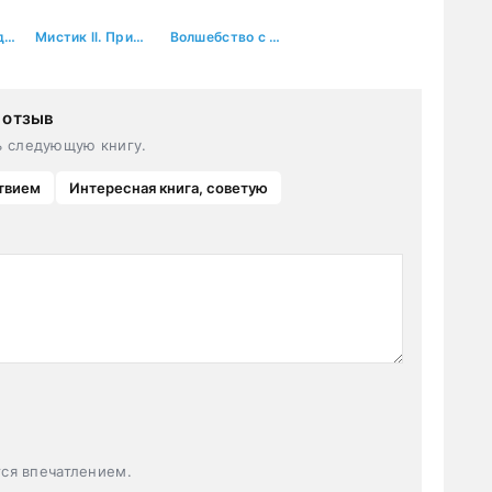
(Не)любимая драконом. Во власти обмана
Мистик ll. Приманка для призраков
Волшебство с ароматом кофе
 отзыв
ь следующую книгу.
твием
Интересная книга, советую
тся впечатлением.