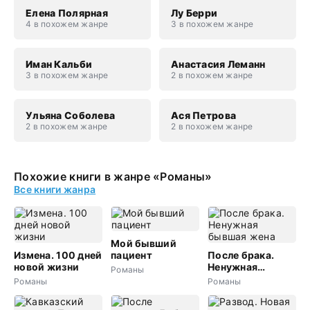
Елена Полярная
Лу Берри
4 в похожем жанре
3 в похожем жанре
Иман Кальби
Анастасия Леманн
3 в похожем жанре
2 в похожем жанре
Ульяна Соболева
Ася Петрова
2 в похожем жанре
2 в похожем жанре
Похожие книги в жанре «Романы»
Все книги жанра
Мой бывший
Измена. 100 дней
пациент
После брака.
новой жизни
Ненужная
Романы
бывшая жена
Романы
Романы