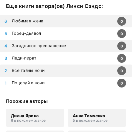
Еще книги автора(ов)
Линси Сэндс
:
Любимая жена
0
Горец-дьявол
0
Загадочное превращение
0
Леди-пират
0
Все тайны ночи
0
Поцелуй в ночи
0
Похожие авторы
Диана Ярина
Анна Томченко
6 в похожем жанре
5 в похожем жанре