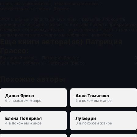
отвергала поклонников, пока не встретилась с
мужественным графом Деверо.
Этот сильный и властный мужчина, привыкший покорять
женщин, поклялся во что бы то ни стало повести прекрасную
валлийку к брачному алтарю – и заставить отвечать страстью
на пылкую страсть супруга и любовью – на любовь…
Еще книги автора(ов)
Патриция
Грассо
:
Выгодный жених - Патриция Грассо
0
Во власти соблазна - Патриция Грассо
0
Похожие авторы
Диана Ярина
Анна Томченко
6 в похожем жанре
5 в похожем жанре
Елена Полярная
Лу Берри
4 в похожем жанре
3 в похожем жанре