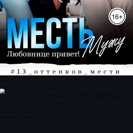
Месть мужу. Любовнице привет!
Романы
Меня не сломать. Развод
Романы
Авторы
ТОП-100
Правообладателям
Email:
support@knigi.fun
Поддержка
© 2025-2026 Knigi.fun 18+ - Читайте полные версии книг
онлайн. Если заметили ошибку в книге или на странице,
напишите нам.