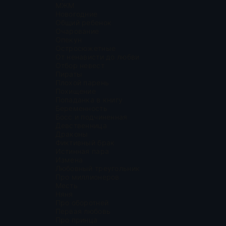
МЖМ
Новогодние
Общий ребенок
Очарование
Опекун
Остросюжетные
От ненависти до любви
Отбор невест
Пираты
Плохой парень
Похищение
Попаданка в книгу
Беременность
Босс и подчиненная
Девственница
Драконы
Фиктивный брак
Истинная пара
Измена
Любовный треугольник
Про миллионеров
Месть
Няня
Про оборотней
Первая любовь
Про принца