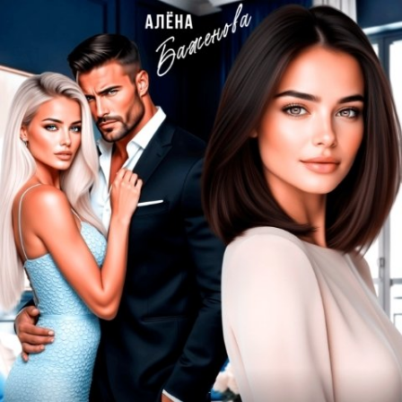
девочк
будет
наказа