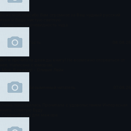
Боже мой,спасибо Вам огромное за Ваш чудный русский
язык и Вашу чистую светлую
Невероятная очевидность чуда
Гость
08.08.26
Вот и прочитала дважды книгу! Не возможно оторваться от
нее. Написана с юмором,
Моя. Я сказал! - Оливия Лейк
Безымянный читатель
07.08.26
Очень понравилась Прочитала с удовольствием Интересная
книга, советую Буду
Главный приз для мажора