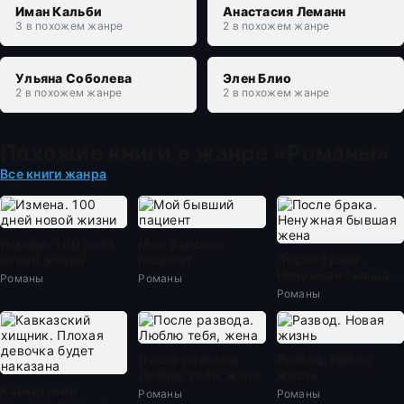
Иман Кальби
Анастасия Леманн
3 в похожем жанре
2 в похожем жанре
Ульяна Соболева
Элен Блио
2 в похожем жанре
2 в похожем жанре
Похожие книги в жанре «Романы»
Все книги жанра
Измена. 100 дней
Мой бывший
новой жизни
пациент
После брака.
Ненужная бывшая
Романы
Романы
жена
Романы
После развода.
Развод. Новая
Люблю тебя, жена
жизнь
Кавказский
Романы
Романы