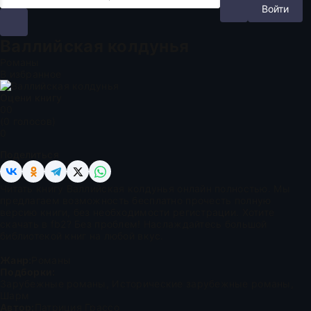
Войти
Валлийская колдунья
Романы
В избранное
Оцени книгу
0
0
(
0
голосов)
0
Поделиться
Читать книгу Валлийская колдунья онлайн полностью. Мы
предлагаем возможность бесплатно прочесть полную
версию книги, без необходимости регистрации. Хотите
скачать в fb2? Без проблем! Наслаждайтесь большой
библиотекой книг на любой вкус.
Жанр:
Романы
Подборки:
Зарубежные романы
,
Исторические зарубежные романы
,
Шарм
Автор:
Патриция Грассо