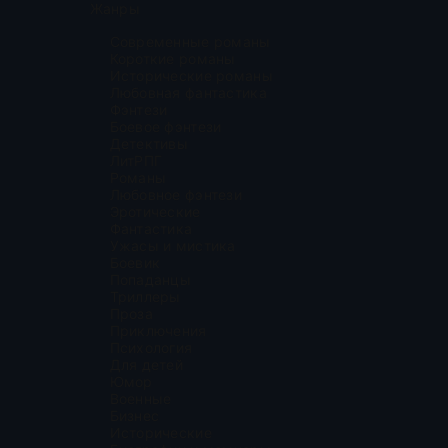
Жанры
Современные романы
Короткие романы
Исторические романы
Любовная фантастика
Фэнтези
Боевое фэнтези
Детективы
ЛитРПГ
Романы
Любовное фэнтези
Эротические
Фантастика
Ужасы и мистика
Боевик
Попаданцы
Триллеры
Проза
Приключения
Психология
Для детей
Юмор
Военные
Бизнес
Исторические