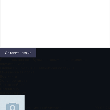
Оставить отзыв
Пока отзывов нет. Будьте первым, кто поделится
впечатлением.
Главная
»
Романы
» Валлийская колдунья
Моя книжная полка
Все книги
Хочу прочитать
Читаю сейчас
Прочитано
Комментируют
Безымянный читатель
09.08.26