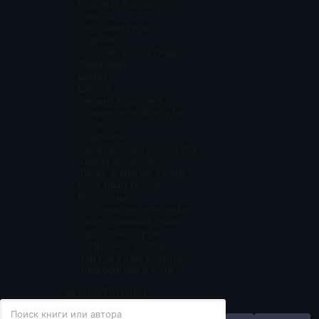
Разница в возрасте
Развод
Про вампиров
Ведьмы
Русские детективы
Самиздат
Шарм
Школа
Сильная героиня
Славянское фэнтези
Соседи
Студенты
Сводные брат и сестра
Тайны прошлого
Техас и Дикий Запад
Властный герой
Восточные
Встреча через время
Вынужденный брак
Взрослые герои
Запретная любовь
Зарубежные романы
Знакомство в сети
Авторы
ТОП-100