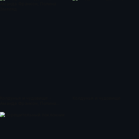
Колдунья и чудовище -
Колдунья и чудовище
Аманда Франкон, Полина
Змееяд