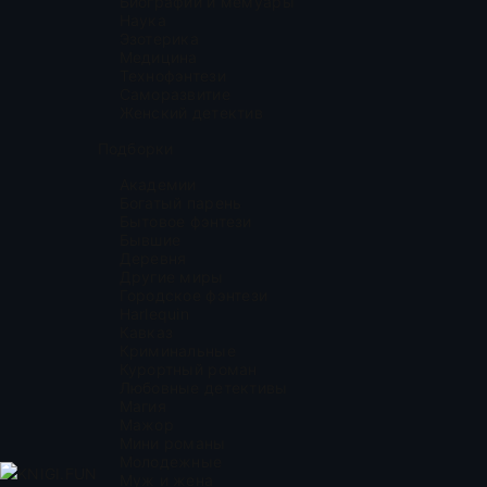
Биографии и мемуары
Наука
Эзотерика
Медицина
Технофэнтези
Саморазвитие
Женский детектив
Подборки
Академии
Богатый парень
Бытовое фэнтези
Бывшие
Деревня
Другие миры
Городское фэнтези
Harlequin
Кавказ
Криминальные
Курортный роман
Любовные детективы
Магия
Мажор
Мини романы
Молодежные
KNIGI.FUN
Муж и жена