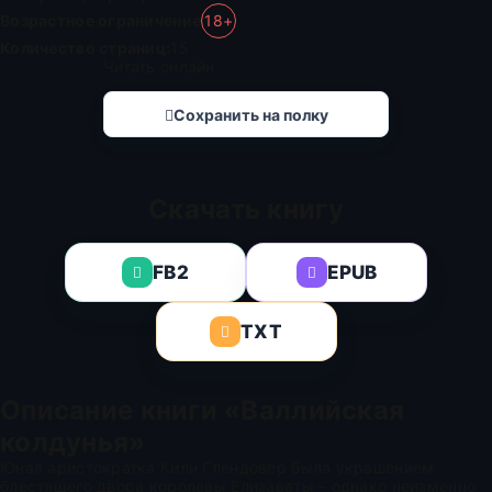
Возрастное ограничение
18+
Количество страниц:
15
Читать онлайн
Сохранить на полку
Скачать книгу
FB2
EPUB
TXT
Описание книги «Валлийская
колдунья»
Юная аристократка Кили Глендовер была украшением
блестящего двора королевы Елизаветы – однако неизменно