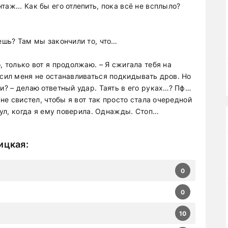
аж... Как бы его отлепить, пока всё не всплыло?
жешь? Там мы закончили то, что…
, только вот я продолжаю. – Я сжигала тебя на
осил меня не останавливаться подкидывать дров. Но
жи? – делаю ответный удар. Таять в его руках…? Пф…
 не свистел, чтобы я вот так просто стала очередной
инул, когда я ему поверила. Однажды. Стоп…
ицкая
:
0
0
10