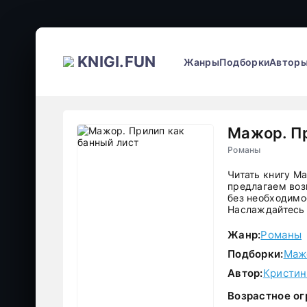
KNIGI.FUN
Жанры
Подборки
Автор
Мажор. Пр
Романы
Читать книгу М
предлагаем воз
без необходимос
Наслаждайтесь 
Жанр:
Романы
Подборки:
Маж
Автор:
Кристин
Возрастное ог