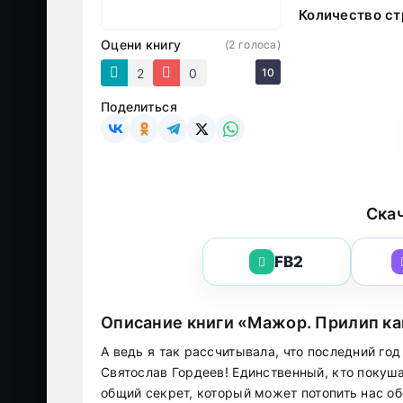
Количество ст
Оцени книгу
(
2
голоса)
2
0
10
Поделиться
Скач
FB2
Описание книги «Мажор. Прилип ка
А ведь я так рассчитывала, что последний год
Святослав Гордеев! Единственный, кто покуш
общий секрет, который может потопить нас об