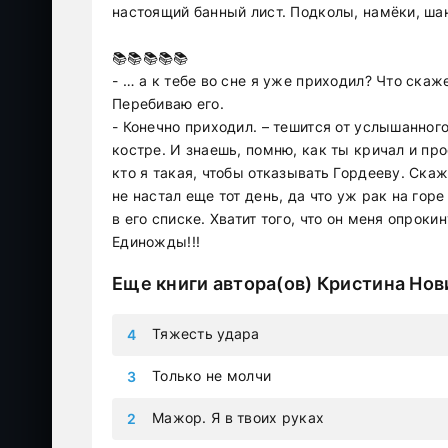
настоящий банный лист. Подколы, намёки, шант
📚📚📚📚📚
- … а к тебе во сне я уже приходил? Что ска
Перебиваю его.
- Конечно приходил. – тешится от услышанного
костре. И знаешь, помню, как ты кричал и пр
кто я такая, чтобы отказывать Гордееву. Ска
не настал еще тот день, да что уж рак на горе
в его списке. Хватит того, что он меня опрок
Единожды!!!
Еще книги автора(ов)
Кристина Нов
Тяжесть удара
Только не молчи
Мажор. Я в твоих руках