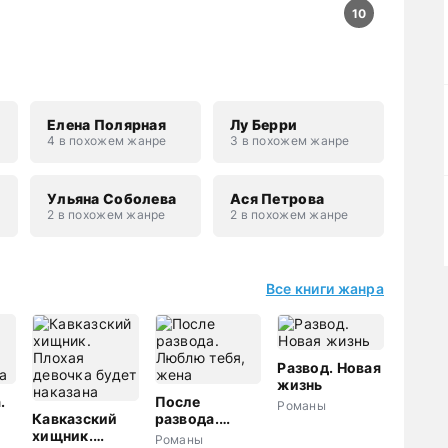
10
Елена Полярная
Лу Берри
4 в похожем жанре
3 в похожем жанре
н
Ульяна Соболева
Ася Петрова
2 в похожем жанре
2 в похожем жанре
Все книги жанра
Развод. Новая
жизнь
.
После
Романы
Кавказский
развода.
а
хищник.
Люблю тебя,
Романы