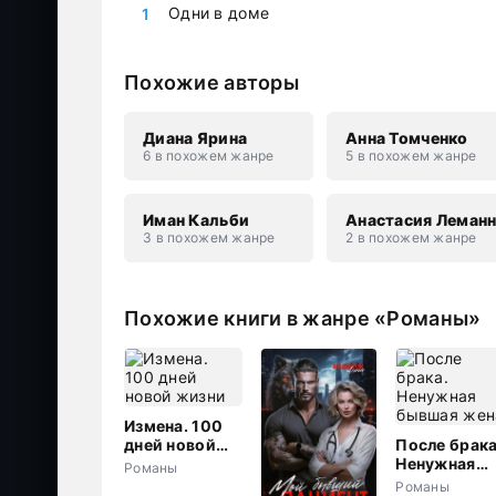
Одни в доме
Похожие авторы
Диана Ярина
Анна Томченко
6 в похожем жанре
5 в похожем жанре
Иман Кальби
Анастасия Леман
3 в похожем жанре
2 в похожем жанре
Похожие книги в жанре «Романы»
Измена. 100
дней новой
После брака
жизни
Ненужная
Романы
бывшая жен
Романы