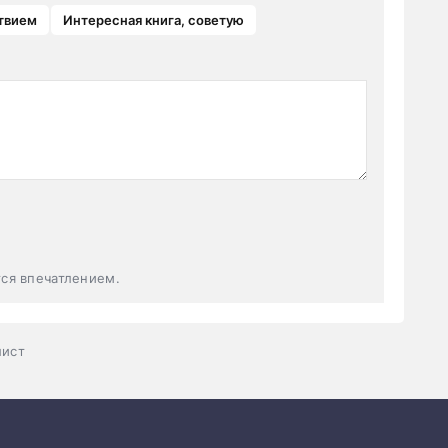
твием
Интересная книга, советую
тся впечатлением.
лист