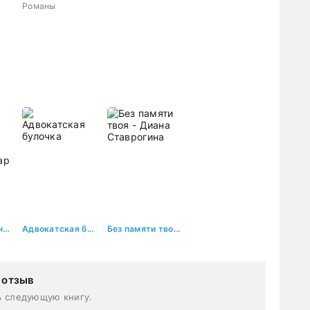
Плохая
жена
Романы
девочка будет
наказана
Звездные Горностаи 1: Империя наносит ответный удар
Адвокатская булочка
Без памяти твоя - Диана Ставрогина
 отзыв
ь следующую книгу.