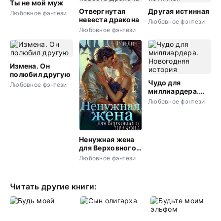
Ты не мой муж
Отвергнутая
Другая истинная
Любовное фэнтези
невеста дракона
Любовное фэнтези
Любовное фэнтези
Измена. Он
полюбил другую
Чудо для
Любовное фэнтези
миллиардера.
Новогодняя
Любовное фэнтези
история
Ненужная жена
для Верховного
дракона
Любовное фэнтези
Читать другие книги: