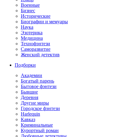
Военные
Бизнес
Исторические
Биографии и мемуары
Наука
Эзотерика
Медицина
Технофэнтези
Саморазвитие
Женский детектив
Подборки
Академии
Богатый парень
Бытовое фэнтези
Бывшие
Деревня
Другие миры
Городское фэнтези
Harlequin
Кавказ
Криминальные
Курортный роман
Любовные детективы