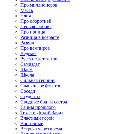
Про миллионеров
Месть
Няня
Про оборотней
Первая любовь
Про принца
Разница в возрасте
Развод
Про вампиров
Ведьмы
Русские детективы
Самиздат
Шарм
Школа
Сильная героиня
Славянское фэнтези
Соседи
Студенты
Сводные брат и сестра
Тайны прошлого
Техас и Дикий Запад
Властный герой
Восточные
Встреча через время