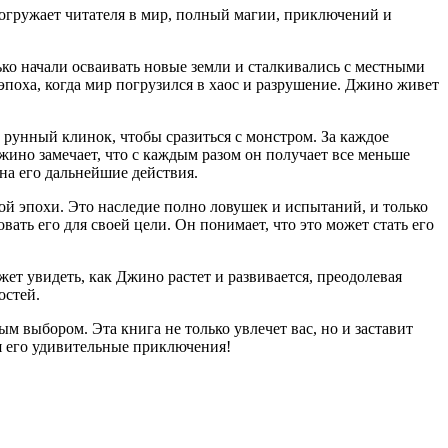
погружает читателя в мир, полный магии, приключений и
ько начали осваивать новые земли и сталкивались с местными
 эпоха, когда мир погрузился в хаос и разрушение. Джино живет
 рунный клинок, чтобы сразиться с монстром. За каждое
ино замечает, что с каждым разом он получает все меньше
 на его дальнейшие действия.
ой эпохи. Это наследие полно ловушек и испытаний, и только
ать его для своей цели. Он понимает, что это может стать его
 увидеть, как Джино растет и развивается, преодолевая
остей.
м выбором. Эта книга не только увлечет вас, но и заставит
бя его удивительные приключения!