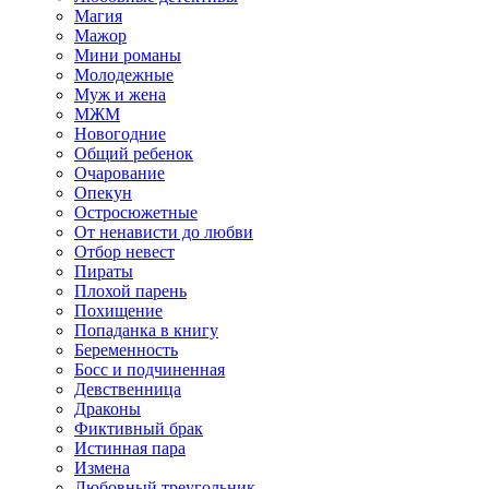
Магия
Мажор
Мини романы
Молодежные
Муж и жена
МЖМ
Новогодние
Общий ребенок
Очарование
Опекун
Остросюжетные
От ненависти до любви
Отбор невест
Пираты
Плохой парень
Похищение
Попаданка в книгу
Беременность
Босс и подчиненная
Девственница
Драконы
Фиктивный брак
Истинная пара
Измена
Любовный треугольник