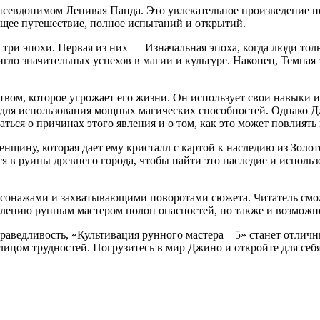
 псевдонимом Ленивая Панда. Это увлекательное произведение 
ющее путешествие, полное испытаний и открытий.
 три эпохи. Первая из них — Изначальная эпоха, когда люди тол
игло значительных успехов в магии и культуре. Наконец, Темная
вом, которое угрожает его жизни. Он использует свои навыки и
для использования мощных магических способностей. Однако Дж
аться о причинах этого явления и о том, как это может повлиять
нщину, которая дает ему кристалл с картой к наследию из Золот
 в руины древнего города, чтобы найти это наследие и использов
нажами и захватывающими поворотами сюжета. Читатель сможет
овлению рунным мастером полон опасностей, но также и возможн
аведливость, «Культивация рунного мастера – 5» станет отличны
ед лицом трудностей. Погрузитесь в мир Джино и откройте для се