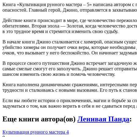
Книга «Культивация рунного мастера – 5» написана автором с
опасностей. Главный герой, Джино, отправляется в захватыва
Действие книги происходит в мире, где человечество пережило
обитателями. Вторая эпоха — Золотая, когда человечество дост
в это трудное время и стремится изменить свою судьбу.
В начале книги Джино сталкивается с химерой, опасным сущест
убийство химеры он получает очки веры, которые необходимы 
очков, что вызывает у него беспокойство. Он начинает задумыв
В процессе своего путешествия Джино встречает загадочную же
самые смелые смогут его заполучить. Джино решает отправиться
шансом изменить свою жизнь и помочь человечеству.
Книга наполнена динамичными сражениями, интересными персо
трудности и сталкиваясь с новыми вызовами. Его путь к стан
Если вы любите истории о приключениях, магии и борьбе за спр
задуматься о том, как важно верить в себя и не сдаваться пер
Еще книги автора(ов)
Ленивая Панда
:
Культивация рунного мастера 4