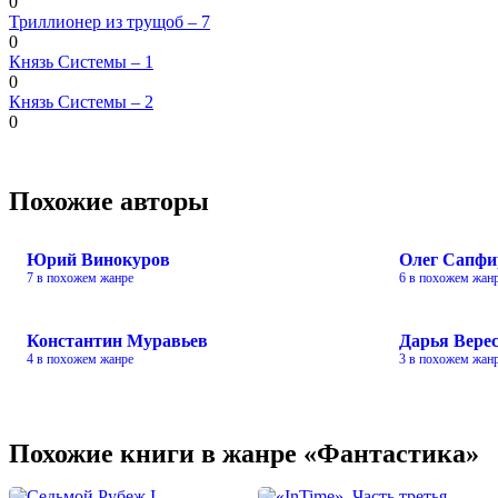
0
Триллионер из трущоб – 7
0
Князь Системы – 1
0
Князь Системы – 2
0
Похожие авторы
Юрий Винокуров
Олег Сапфи
7 в похожем жанре
6 в похожем жан
Константин Муравьев
Дарья Вере
4 в похожем жанре
3 в похожем жан
Похожие книги в жанре «Фантастика»