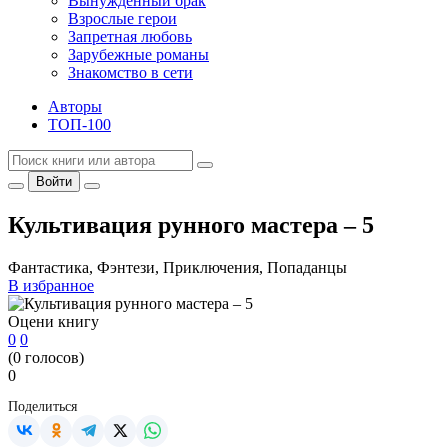
Вынужденный брак
Взрослые герои
Запретная любовь
Зарубежные романы
Знакомство в сети
Авторы
ТОП-100
Войти
Культивация рунного мастера – 5
Фантастика, Фэнтези, Приключения, Попаданцы
В избранное
Оцени книгу
0
0
(
0
голосов)
0
Поделиться