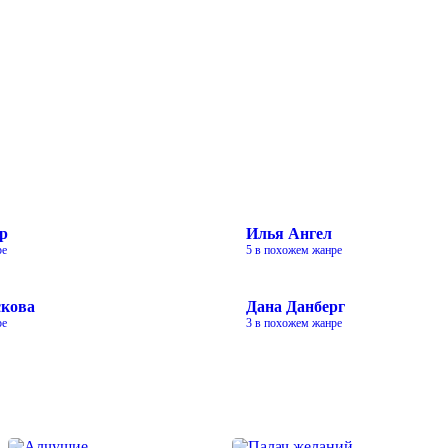
р
Илья Ангел
ре
5 в похожем жанре
скова
Дана Данберг
ре
3 в похожем жанре