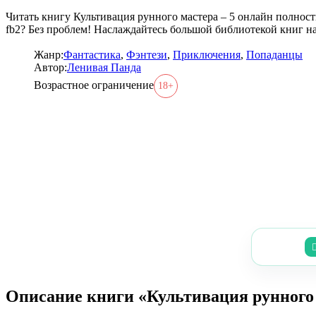
Читать книгу Культивация рунного мастера – 5 онлайн полнос
fb2? Без проблем! Наслаждайтесь большой библиотекой книг н
Жанр:
Фантастика
,
Фэнтези
,
Приключения
,
Попаданцы
Автор:
Ленивая Панда
Возрастное ограничение
18+
Описание книги «Культивация рунного 