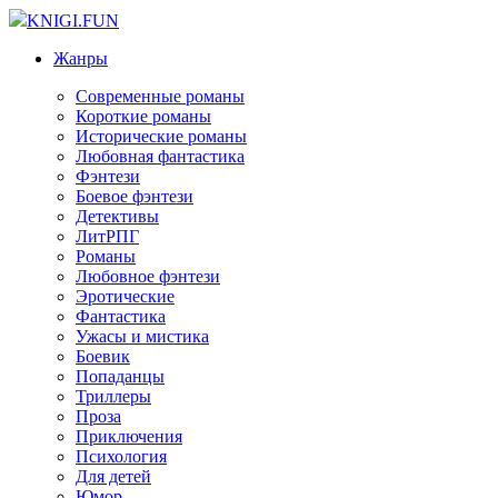
KNIGI.FUN
Жанры
Современные романы
Короткие романы
Исторические романы
Любовная фантастика
Фэнтези
Боевое фэнтези
Детективы
ЛитРПГ
Романы
Любовное фэнтези
Эротические
Фантастика
Ужасы и мистика
Боевик
Попаданцы
Триллеры
Проза
Приключения
Психология
Для детей
Юмор