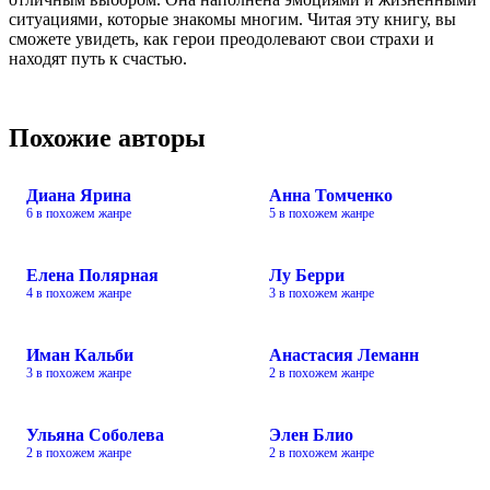
ситуациями, которые знакомы многим. Читая эту книгу, вы
сможете увидеть, как герои преодолевают свои страхи и
находят путь к счастью.
Похожие авторы
Диана Ярина
Анна Томченко
6 в похожем жанре
5 в похожем жанре
Елена Полярная
Лу Берри
4 в похожем жанре
3 в похожем жанре
Иман Кальби
Анастасия Леманн
3 в похожем жанре
2 в похожем жанре
Ульяна Соболева
Элен Блио
2 в похожем жанре
2 в похожем жанре