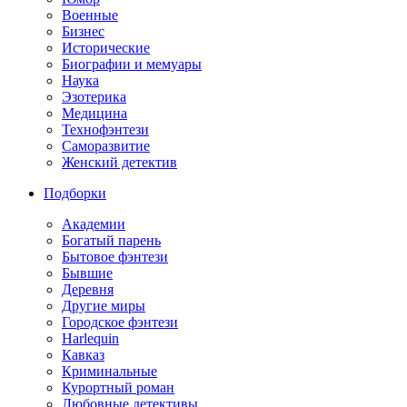
Военные
Бизнес
Исторические
Биографии и мемуары
Наука
Эзотерика
Медицина
Технофэнтези
Саморазвитие
Женский детектив
Подборки
Академии
Богатый парень
Бытовое фэнтези
Бывшие
Деревня
Другие миры
Городское фэнтези
Harlequin
Кавказ
Криминальные
Курортный роман
Любовные детективы