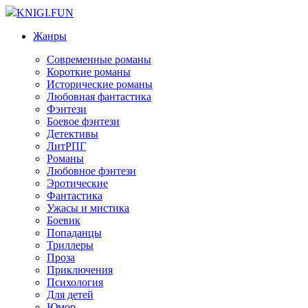
KNIGI.FUN
Жанры
Современные романы
Короткие романы
Исторические романы
Любовная фантастика
Фэнтези
Боевое фэнтези
Детективы
ЛитРПГ
Романы
Любовное фэнтези
Эротические
Фантастика
Ужасы и мистика
Боевик
Попаданцы
Триллеры
Проза
Приключения
Психология
Для детей
Юмор