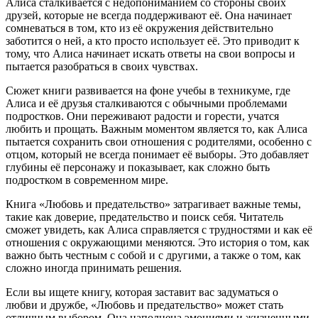
Алиса сталкивается с недопониманием со стороны своих
друзей, которые не всегда поддерживают её. Она начинает
сомневаться в том, кто из её окружения действительно
заботится о ней, а кто просто использует её. Это приводит к
тому, что Алиса начинает искать ответы на свои вопросы и
пытается разобраться в своих чувствах.
Сюжет книги развивается на фоне учебы в техникуме, где
Алиса и её друзья сталкиваются с обычными проблемами
подростков. Они переживают радости и горести, учатся
любить и прощать. Важным моментом является то, как Алиса
пытается сохранить свои отношения с родителями, особенно с
отцом, который не всегда понимает её выборы. Это добавляет
глубины её персонажу и показывает, как сложно быть
подростком в современном мире.
Книга «Любовь и предательство» затрагивает важные темы,
такие как доверие, предательство и поиск себя. Читатель
сможет увидеть, как Алиса справляется с трудностями и как её
отношения с окружающими меняются. Это история о том, как
важно быть честным с собой и с другими, а также о том, как
сложно иногда принимать решения.
Если вы ищете книгу, которая заставит вас задуматься о
любви и дружбе, «Любовь и предательство» может стать
отличным выбором. Она наполнена эмоциями и жизненными