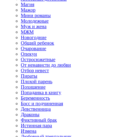
Магия
Мажор
Мини романы
Молодежные
Муж и жена
МЖМ
Новогодние
Общий ребенок
Очарование
Опекун
Остросюжетные
От ненависти до любви
Отбор невест
Пираты
Плохой парень
Похищение
Попаданка в книгу
Беременность
Босс и подчиненная
Девственница
Драконы
Фиктивный брак
Истинная пара
Измена
Любовный треугольник