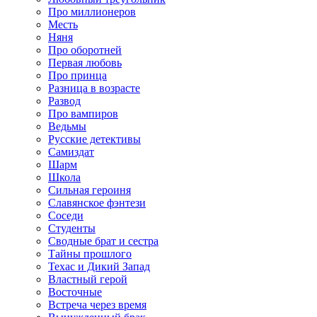
Про миллионеров
Месть
Няня
Про оборотней
Первая любовь
Про принца
Разница в возрасте
Развод
Про вампиров
Ведьмы
Русские детективы
Самиздат
Шарм
Школа
Сильная героиня
Славянское фэнтези
Соседи
Студенты
Сводные брат и сестра
Тайны прошлого
Техас и Дикий Запад
Властный герой
Восточные
Встреча через время