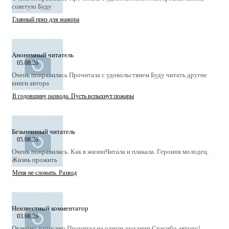
советую Буду
Главный приз для мажора
Анонимный читатель
05.08.26
Очень понравилась Прочитала с удовольствием Буду читать другие
книги автора
В годовщину развода. Пусть вспыхнут пожары
Безымянный читатель
05.08.26
Очень понравилась. Как в жизниЧитала и плакала. Героиня молодец.
Жизнь прожить
Меня не сломать. Развод
Неизвестный комментатор
03.08.26
Отлично написано.Прочитал на одном дыхании.Срасибо автору!