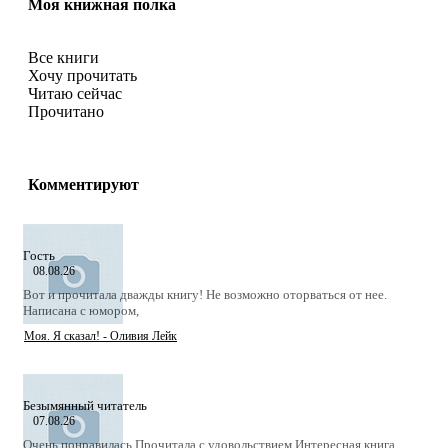
Моя книжная полка
Все книги
Хочу прочитать
Читаю сейчас
Прочитано
Комментируют
Гость
08.08.26
Вот и прочитала дважды книгу! Не возможно оторваться от нее.
Написана с юмором,
Моя. Я сказал! - Оливия Лейк
Безымянный читатель
07.08.26
Очень понравилась Прочитала с удовольствием Интересная книга,