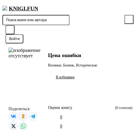
KNIGI.FUN
Войти
Цена ошибки
Военные, Боевик, Исторические
В избранное
Оцени книгу
(
0
голосов)
Поделиться
0
0
0