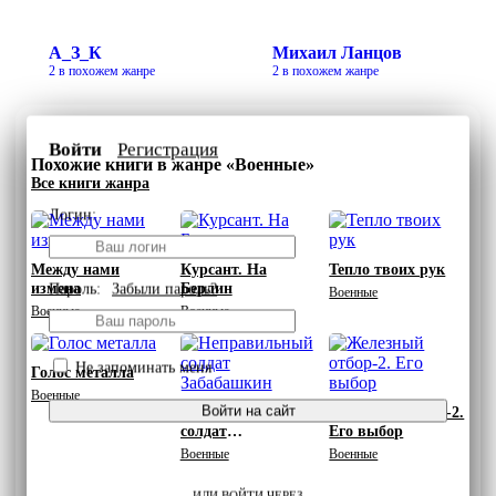
А_З_К
Михаил Ланцов
2 в похожем жанре
2 в похожем жанре
Войти
Регистрация
Похожие книги в жанре «Военные»
Все книги жанра
Логин:
Между нами
Курсант. На
Тепло твоих рук
измена
Берлин
Пароль:
Забыли пароль?
Военные
Военные
Военные
Не запоминать меня
Голос металла
Военные
Войти на сайт
Неправильный
Железный отбор-2.
солдат
Его выбор
Забабашкин
Военные
Военные
ИЛИ ВОЙТИ ЧЕРЕЗ