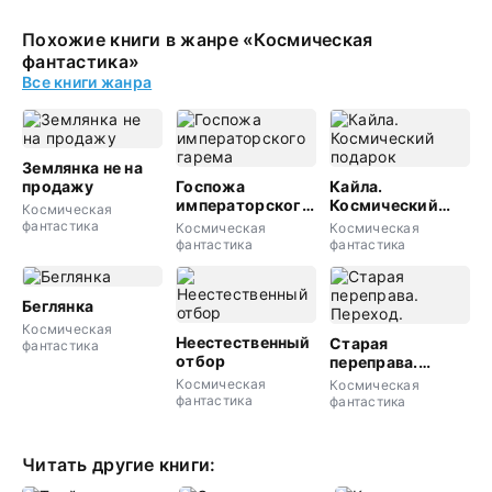
Похожие книги в жанре «Космическая
фантастика»
Все книги жанра
Землянка не на
продажу
Госпожа
Кайла.
императорского
Космический
Космическая
гарема
подарок
фантастика
Космическая
Космическая
фантастика
фантастика
Беглянка
Космическая
Неестественный
Старая
фантастика
отбор
переправа.
Переход.
Космическая
Космическая
фантастика
фантастика
Читать другие книги: