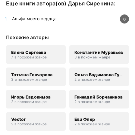
Еще книги автора(ов)
Дарья Сиренина
:
Альфа моего сердца
0
Похожие авторы
Елена Сергеева
Константин Муравьев
7 в похожем жанре
3 в похожем жанре
Татьяна Гончарова
Ольга Вадимовна Гусейнова
3 в похожем жанре
2 в похожем жанре
Игорь Евдокимов
Геннадий Борчанинов
2 в похожем жанре
2 в похожем жанре
Vector
Ева Флер
2 в похожем жанре
2 в похожем жанре