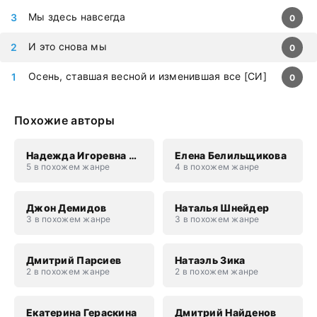
Мы здесь навсегда
0
И это снова мы
0
Осень, ставшая весной и изменившая все [СИ]
0
Похожие авторы
Надежда Игоревна Соколова
Елена Белильщикова
5 в похожем жанре
4 в похожем жанре
Джон Демидов
Наталья Шнейдер
3 в похожем жанре
3 в похожем жанре
Дмитрий Парсиев
Натаэль Зика
2 в похожем жанре
2 в похожем жанре
Екатерина Гераскина
Дмитрий Найденов