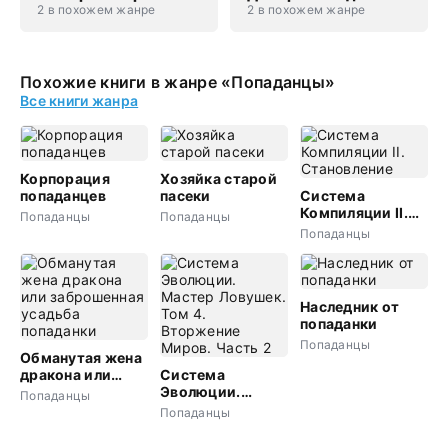
2 в похожем жанре
2 в похожем жанре
Похожие книги в жанре «Попаданцы»
Все книги жанра
Корпорация
Хозяйка старой
попаданцев
пасеки
Система
Компиляции II.
Попаданцы
Попаданцы
Становление
Попаданцы
Наследник от
попаданки
Попаданцы
Обманутая жена
дракона или
Система
заброшенная
Эволюции.
Попаданцы
усадьба
Мастер
Попаданцы
попаданки
Ловушек. Том 4.
Вторжение