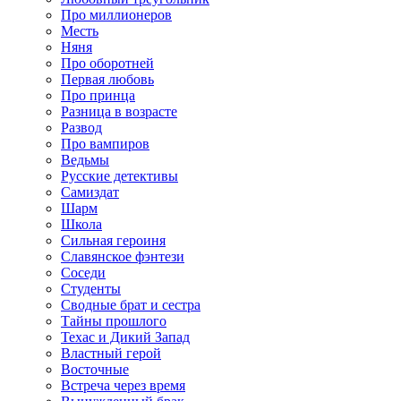
Про миллионеров
Месть
Няня
Про оборотней
Первая любовь
Про принца
Разница в возрасте
Развод
Про вампиров
Ведьмы
Русские детективы
Самиздат
Шарм
Школа
Сильная героиня
Славянское фэнтези
Соседи
Студенты
Сводные брат и сестра
Тайны прошлого
Техас и Дикий Запад
Властный герой
Восточные
Встреча через время