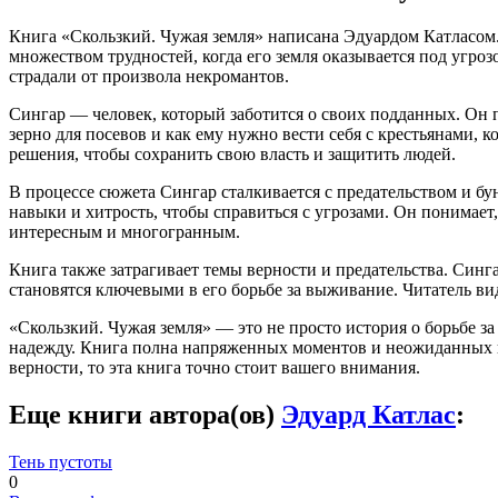
Книга «Скользкий. Чужая земля» написана Эдуардом Катласом. 
множеством трудностей, когда его земля оказывается под угроз
страдали от произвола некромантов.
Сингар — человек, который заботится о своих подданных. Он п
зерно для посевов и как ему нужно вести себя с крестьянами, 
решения, чтобы сохранить свою власть и защитить людей.
В процессе сюжета Сингар сталкивается с предательством и бу
навыки и хитрость, чтобы справиться с угрозами. Он понимает
интересным и многогранным.
Книга также затрагивает темы верности и предательства. Синг
становятся ключевыми в его борьбе за выживание. Читатель ви
«Скользкий. Чужая земля» — это не просто история о борьбе за
надежду. Книга полна напряженных моментов и неожиданных п
верности, то эта книга точно стоит вашего внимания.
Еще книги автора(ов)
Эдуард Катлас
:
Тень пустоты
0