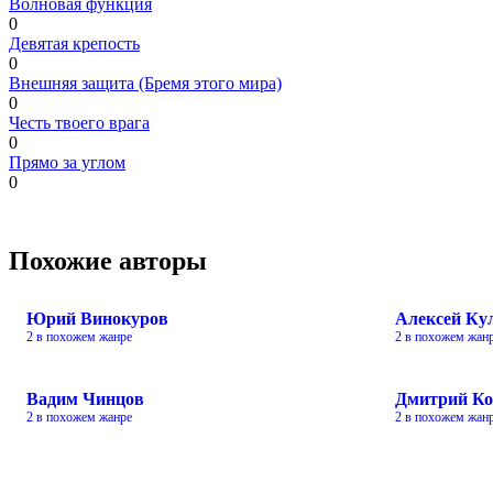
Волновая функция
0
Девятая крепость
0
Внешняя защита (Бремя этого мира)
0
Честь твоего врага
0
Прямо за углом
0
Похожие авторы
Юрий Винокуров
Алексей Ку
2 в похожем жанре
2 в похожем жан
Вадим Чинцов
Дмитрий Ко
2 в похожем жанре
2 в похожем жан