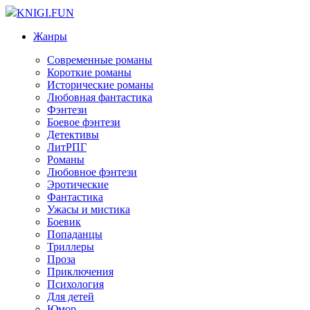
KNIGI.FUN
Жанры
Современные романы
Короткие романы
Исторические романы
Любовная фантастика
Фэнтези
Боевое фэнтези
Детективы
ЛитРПГ
Романы
Любовное фэнтези
Эротические
Фантастика
Ужасы и мистика
Боевик
Попаданцы
Триллеры
Проза
Приключения
Психология
Для детей
Юмор