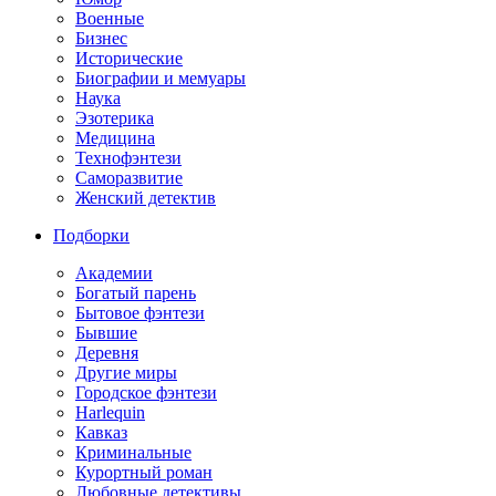
Военные
Бизнес
Исторические
Биографии и мемуары
Наука
Эзотерика
Медицина
Технофэнтези
Саморазвитие
Женский детектив
Подборки
Академии
Богатый парень
Бытовое фэнтези
Бывшие
Деревня
Другие миры
Городское фэнтези
Harlequin
Кавказ
Криминальные
Курортный роман
Любовные детективы