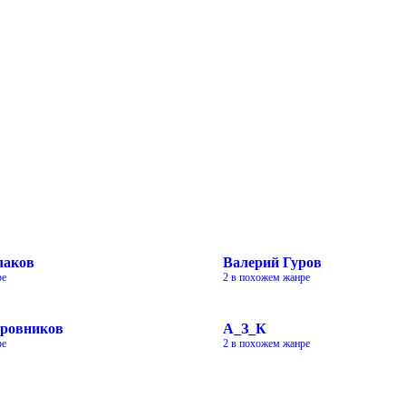
лаков
Валерий Гуров
ре
2 в похожем жанре
ровников
А_З_К
ре
2 в похожем жанре