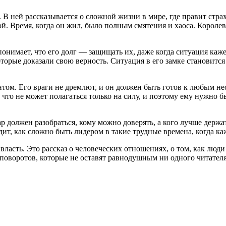
В ней рассказывается о сложной жизни в мире, где правит страх 
ой. Время, когда он жил, было полным смятения и хаоса. Королев
онимает, что его долг — защищать их, даже когда ситуация каже
которые доказали свою верность. Ситуация в его замке становит
нтом. Его враги не дремлют, и он должен быть готов к любым не
, что не может полагаться только на силу, и поэтому ему нужно
ар должен разобраться, кому можно доверять, а кого лучше держ
дит, как сложно быть лидером в такие трудные времена, когда 
 власть. Это рассказ о человеческих отношениях, о том, как люд
оворотов, которые не оставят равнодушным ни одного читателя