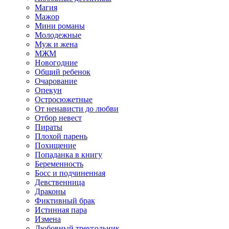
Магия
Мажор
Мини романы
Молодежные
Муж и жена
МЖМ
Новогодние
Общий ребенок
Очарование
Опекун
Остросюжетные
От ненависти до любви
Отбор невест
Пираты
Плохой парень
Похищение
Попаданка в книгу
Беременность
Босс и подчиненная
Девственница
Драконы
Фиктивный брак
Истинная пара
Измена
Любовный треугольник