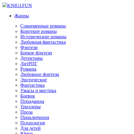
KNIGI.FUN
Жанры
Современные романы
Короткие романы
Исторические романы
Любовная фантастика
Фэнтези
Боевое фэнтези
Детективы
ЛитРПГ
Романы
Любовное фэнтези
Эротические
Фантастика
Ужасы и мистика
Боевик
Попаданцы
Триллеры
Проза
Приключения
Психология
Для детей
Юмор