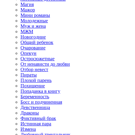
Магия
Мажор
Мини романы
Молодежные
Муж и жена
МЖМ
Новогодние
Общий ребенок
Очарование
Опекун
Остросюжетные
От ненависти до любви
Отбор невест
Пираты
Плохой парень
Похищение
Попаданка в книгу
Беременность
Босс и подчиненная
Девственница
Драконы
Фиктивный брак
Истинная пара
Измена
Любовный треугольник