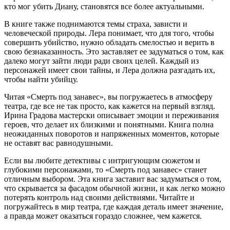
кто мог убить Диану, становятся все более актуальными.
В книге также поднимаются темы страха, зависти и
человеческой природы. Лера понимает, что для того, чтобы
совершить убийство, нужно обладать смелостью и верить в
свою безнаказанность. Это заставляет ее задуматься о том, как
далеко могут зайти люди ради своих целей. Каждый из
персонажей имеет свои тайны, и Лера должна разгадать их,
чтобы найти убийцу.
Читая «Смерть под занавес», вы погружаетесь в атмосферу
театра, где все не так просто, как кажется на первый взгляд.
Ирина Градова мастерски описывает эмоции и переживания
героев, что делает их близкими и понятными. Книга полна
неожиданных поворотов и напряженных моментов, которые
не оставят вас равнодушными.
Если вы любите детективы с интригующим сюжетом и
глубокими персонажами, то «Смерть под занавес» станет
отличным выбором. Эта книга заставит вас задуматься о том,
что скрывается за фасадом обычной жизни, и как легко можно
потерять контроль над своими действиями. Читайте и
погружайтесь в мир театра, где каждая деталь имеет значение,
а правда может оказаться гораздо сложнее, чем кажется.