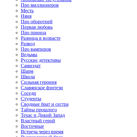
Про миллионеров
Месть
Няня
Про оборотней
Первая любовь
Про принца
Разница в возрасте
Развод
Про вампиров
Ведьмы
Русские детективы
Самиздат
Шарм
Школа
Сильная героиня
Славянское фэнтези
Соседи
Студенты
Сводные брат и сестра
Тайны прошлого
Техас и Дикий Запад
Властный герой
Восточные
Встреча через время