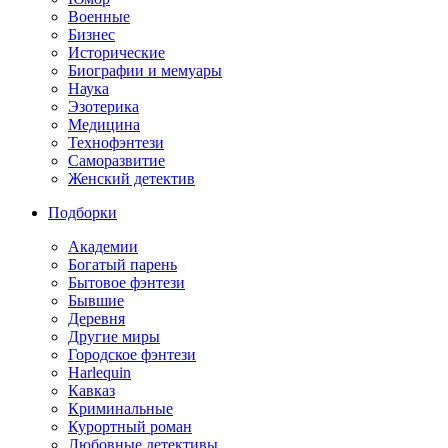
Военные
Бизнес
Исторические
Биографии и мемуары
Наука
Эзотерика
Медицина
Технофэнтези
Саморазвитие
Женский детектив
Подборки
Академии
Богатый парень
Бытовое фэнтези
Бывшие
Деревня
Другие миры
Городское фэнтези
Harlequin
Кавказ
Криминальные
Курортный роман
Любовные детективы