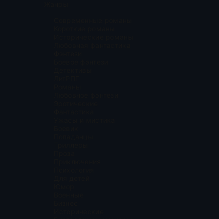
Жанры
Современные романы
Короткие романы
Исторические романы
Любовная фантастика
Фэнтези
Боевое фэнтези
Детективы
ЛитРПГ
Романы
Любовное фэнтези
Эротические
Фантастика
Ужасы и мистика
Боевик
Попаданцы
Триллеры
Проза
Приключения
Психология
Для детей
Юмор
Военные
Бизнес
Исторические