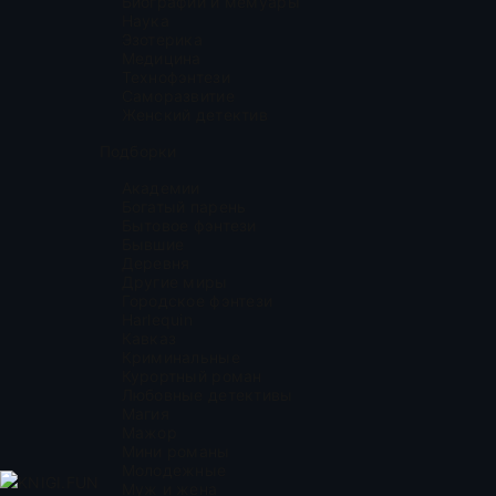
Биографии и мемуары
Наука
Эзотерика
Медицина
Технофэнтези
Саморазвитие
Женский детектив
Подборки
Академии
Богатый парень
Бытовое фэнтези
Бывшие
Деревня
Другие миры
Городское фэнтези
Harlequin
Кавказ
Криминальные
Курортный роман
Любовные детективы
Магия
Мажор
Мини романы
Молодежные
KNIGI.FUN
Муж и жена