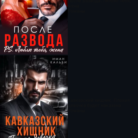
После развода. Люблю тебя,
жена
Романы
Кавказский хищник. Плохая
девочка будет наказана
Романы