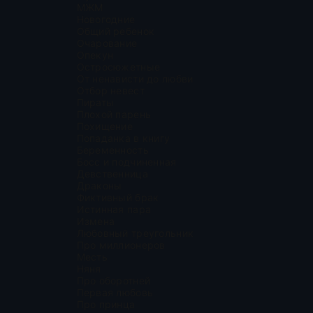
МЖМ
Новогодние
Общий ребенок
Очарование
Опекун
Остросюжетные
От ненависти до любви
Отбор невест
Пираты
Плохой парень
Похищение
Попаданка в книгу
Беременность
Босс и подчиненная
Девственница
Драконы
Фиктивный брак
Истинная пара
Измена
Любовный треугольник
Про миллионеров
Месть
Няня
Про оборотней
Первая любовь
Про принца