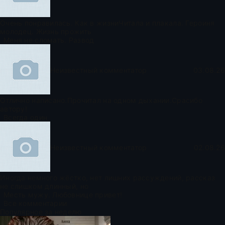
Очень понравилась. Как в жизниЧитала и плакала. Героиня
молодец. Жизнь прожить
Меня не сломать. Развод
Неизвестный комментатор
03.08.26
Отлично написано.Прочитал на одном дыхании.Срасибо
автору!
Всегда один
Неизвестный комментатор
02.08.26
Иногда немного жёстко, нет лишних рассуждений, рассказ
не слишком длинный, но
Месть мужу. Любовнице привет!
Все комментарии
Популярное за неделю