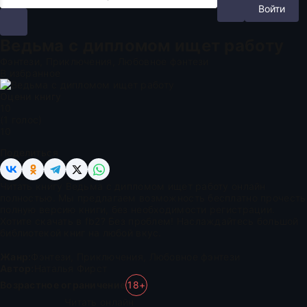
Войти
Ведьма с дипломом ищет работу
Фэнтези, Приключения, Любовное фэнтези
В избранное
Оцени книгу
1
0
(
1
голос)
10
Поделиться
Читать книгу Ведьма с дипломом ищет работу онлайн
полностью. Мы предлагаем возможность бесплатно прочесть
полную версию книги, без необходимости регистрации.
Хотите скачать в fb2? Без проблем! Наслаждайтесь большой
библиотекой книг на любой вкус.
Жанр:
Фэнтези
,
Приключения
,
Любовное фэнтези
Автор:
Наталья Фирст
Возрастное ограничение
18+
Читать онлайн