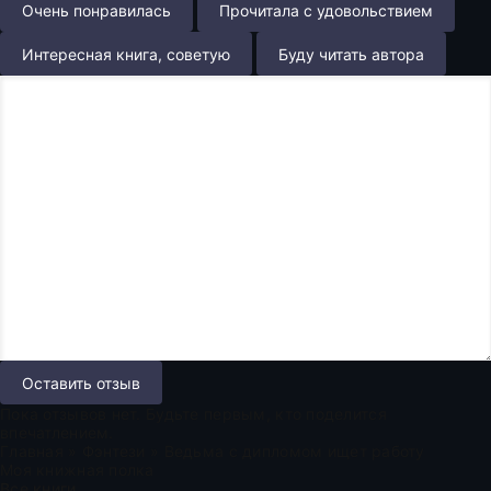
Очень понравилась
Прочитала с удовольствием
Интересная книга, советую
Буду читать автора
Оставить отзыв
Пока отзывов нет. Будьте первым, кто поделится
впечатлением.
Главная
»
Фэнтези
» Ведьма с дипломом ищет работу
Моя книжная полка
Все книги