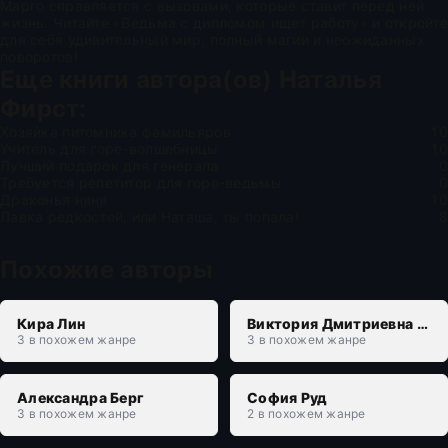
Марго справляется с вызовами, которые ставит перед ней
жизнь. Читайте «Ведьма с дипломом ищет работу» и откройте
для себя удивительный мир, полный магии и неожиданных
поворотов!
Еще книги автора(ов)
Наталья
Фирст
:
Хозяйка питомника фамильяров
10
Учитель для горе-волшебницы
10
Лучший подарок для генерала
0
Требуется репетитор для горе-ведьмы
0
Драконья няня
10
Лавка редкостей, или Наташа, ты попала!
8
Похожие авторы
Кира Лин
Виктория Дмитриевна Свободина
3 в похожем жанре
3 в похожем жанре
Александра Берг
София Руд
3 в похожем жанре
2 в похожем жанре