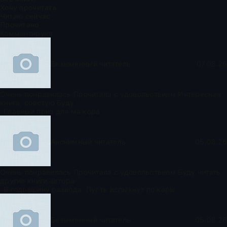
Хочу прочитать
Читаю сейчас
Прочитано
Комментируют
Безымянный читатель
07.08.26
Очень понравилась Прочитала с удовольствием Интересная
книга, советую Буду
Главный приз для мажора
Анонимный читатель
05.08.26
Очень понравилась Прочитала с удовольствием Буду читать
другие книги автора
В годовщину развода. Пусть вспыхнут пожары
Безымянный читатель
05.08.26