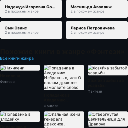
Надежда Игоревна Соколова
Матильда Аваланж
2 в похожем жанре
2 в похожем жанре
Эми Эванс
Лариса Петровичева
2 в похожем жанре
2 в похожем жанре
Похожие книги в жанре «Фэнтези»
Все книги жанра
Нихилени
Хозяйка забытой
Фэнтези
усадьбы
Фэнтези
Попаданка в
Академию
Избранных, или О
Фэнтези
наглом драконе
замолвите слово
Попаданка в