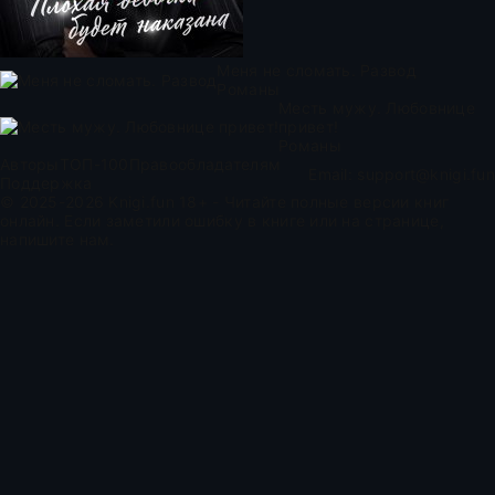
Меня не сломать. Развод
Романы
Месть мужу. Любовнице
привет!
Романы
Авторы
ТОП-100
Правообладателям
Email:
support@knigi.fun
Поддержка
© 2025-2026 Knigi.fun 18+ - Читайте полные версии книг
онлайн. Если заметили ошибку в книге или на странице,
напишите нам.