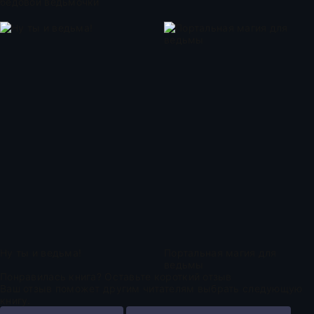
бедовой ведьмочки
Ну ты и ведьма!
Портальная магия для
ведьмы
Понравилась книга? Оставьте короткий отзыв
Ваш отзыв поможет другим читателям выбрать следующую
книгу.