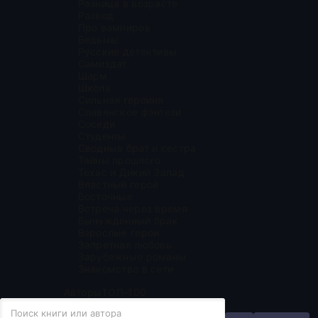
Разница в возрасте
Развод
Про вампиров
Ведьмы
Русские детективы
Самиздат
Шарм
Школа
Сильная героиня
Славянское фэнтези
Соседи
Студенты
Сводные брат и сестра
Тайны прошлого
Техас и Дикий Запад
Властный герой
Восточные
Встреча через время
Вынужденный брак
Взрослые герои
Запретная любовь
Зарубежные романы
Знакомство в сети
Авторы
ТОП-100