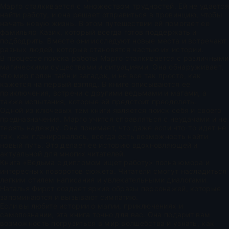
Марго сталкивается с множеством трудностей. Ей не удается
найти работу, и она решает отправиться в провинцию, чтобы
начать новую жизнь. В этом путешествии ей помогает ее
фамильяр Казик, который всегда готов поддержать и
подбодрить. Вместе они исследуют новые места и встречают
разных людей, которые становятся частью их истории.
В процессе поиска работы Марго сталкивается с различными
магическими существами и ситуациями. Она обнаруживает,
что мир полон тайн и загадок, и не все так просто, как
кажется на первый взгляд. В книге описываются ее
приключения, встречи с другими ведьмами и магами, а
также испытания, которые ей предстоит преодолеть.
Одной из ключевых тем книги является поиск себя и своего
предназначения. Марго учится справляться с неудачами и не
терять надежду. Она понимает, что даже если что-то идет не
так, как планировалось, всегда есть возможность найти
новый путь. Это делает ее историю вдохновляющей и
актуальной для многих читателей.
Книга «Ведьма с дипломом ищет работу» полна юмора и
интересных поворотов сюжета. Читатели смогут насладиться
легким стилем написания и увлекательными диалогами.
Наталья Фирст создает яркие образы персонажей, которые
запоминаются и вызывают симпатию.
Если вы любите истории о магии, приключениях и
самопознании, эта книга точно для вас. Она подарит вам
возможность погрузиться в мир волшебства и узнать, как