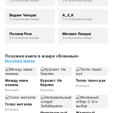
2 в похожем жанре
2 в похожем жанре
Вадим Чинцов
А_З_К
2 в похожем жанре
2 в похожем жанре
Полина Ром
Михаил Ланцов
2 в похожем жанре
2 в похожем жанре
Похожие книги в жанре «Военные»
Все книги жанра
Между нами
Курсант. На
Тепло твоих рук
измена
Берлин
Военные
Военные
Военные
Голос металла
Военные
Неправильный
Железный