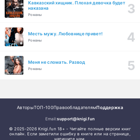
Кавказский хищник. Плохая девочка будет
наказана
Романы
Месть мужу. Любовнице привет!
Романы
Меня не сломать. Развод
Романы
Авторы
ТОП-100
Правообладателям
Поддержка
Email:
support@knigi.fun
© 2025-2026 Knigi.fun 18+ - Читайте полные версии книг
онлайн. Если заметили ошибку в книге или на странице,
напишите нам.